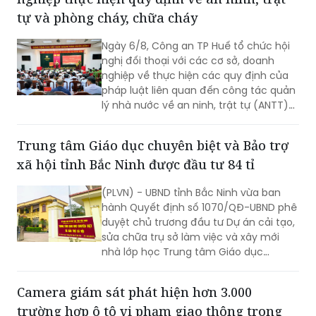
tự và phòng cháy, chữa cháy
Ngày 6/8, Công an TP Huế tổ chức hội
nghị đối thoại với các cơ sở, doanh
nghiệp về thực hiện các quy định của
pháp luật liên quan đến công tác quản
lý nhà nước về an ninh, trật tự (ANTT)
trên địa bàn năm 2026.
Trung tâm Giáo dục chuyên biệt và Bảo trợ
xã hội tỉnh Bắc Ninh được đầu tư 84 tỉ
(PLVN) - UBND tỉnh Bắc Ninh vừa ban
hành Quyết định số 1070/QĐ-UBND phê
duyệt chủ trương đầu tư Dự án cải tạo,
sửa chữa trụ sở làm việc và xây mới
nhà lớp học Trung tâm Giáo dục
chuyên biệt và Bảo trợ xã hội tỉnh, với
tổng mức đầu tư dự kiến hơn 84 tỷ
Camera giám sát phát hiện hơn 3.000
đồng.
trường hợp ô tô vi phạm giao thông trong