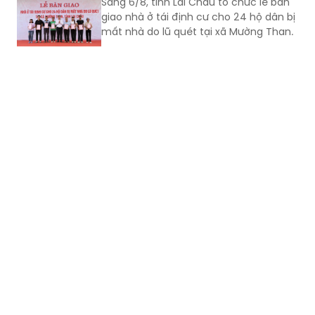
Sáng 6/8, tỉnh Lai Châu tổ chức lễ bàn
giao nhà ở tái định cư cho 24 hộ dân bị
mất nhà do lũ quét tại xã Mường Than.