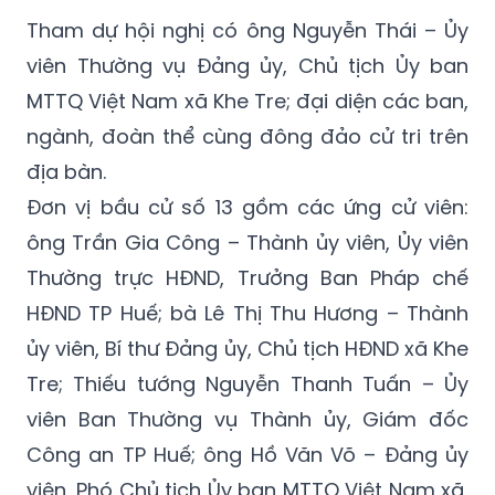
Tham dự hội nghị có ông Nguyễn Thái – Ủy
viên Thường vụ Đảng ủy, Chủ tịch Ủy ban
MTTQ Việt Nam xã Khe Tre; đại diện các ban,
ngành, đoàn thể cùng đông đảo cử tri trên
địa bàn.
Đơn vị bầu cử số 13 gồm các ứng cử viên:
ông Trần Gia Công – Thành ủy viên, Ủy viên
Thường trực HĐND, Trưởng Ban Pháp chế
HĐND TP Huế; bà Lê Thị Thu Hương – Thành
ủy viên, Bí thư Đảng ủy, Chủ tịch HĐND xã Khe
Tre; Thiếu tướng Nguyễn Thanh Tuấn – Ủy
viên Ban Thường vụ Thành ủy, Giám đốc
Công an TP Huế; ông Hồ Văn Võ – Đảng ủy
viên, Phó Chủ tịch Ủy ban MTTQ Việt Nam xã,