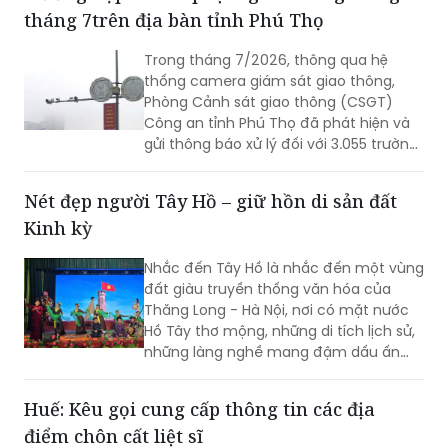
tháng 7trên địa bàn tỉnh Phú Thọ
Trong tháng 7/2026, thông qua hệ
thống camera giám sát giao thông,
Phòng Cảnh sát giao thông (CSGT)
Công an tỉnh Phú Thọ đã phát hiện và
gửi thông báo xử lý đối với 3.055 trường
hợp ô tô vi phạm trật tự an toàn giao
thông (TTATGT). Các lỗi vi phạm phổ
Nét đẹp người Tây Hồ – giữ hồn di sản đất
biến tập trung vào hành vi chạy quá
Kinh kỳ
tốc độ và không chấp hành tín hiệu
đèn giao thông.
Nhắc đến Tây Hồ là nhắc đến một vùng
đất giàu truyền thống văn hóa của
Thăng Long - Hà Nội, nơi có mặt nước
Hồ Tây thơ mộng, những di tích lịch sử,
những làng nghề mang đậm dấu ấn
dân gian và những con người luôn biết
trân trọng, gìn giữ các giá trị văn hóa
Huế: Kêu gọi cung cấp thông tin các địa
nghìn năm văn hiến.
điểm chôn cất liệt sĩ