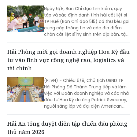
Ngày 6/8, Ban Chỉ đạo tìm kiếm, quy
tập và xác định danh tính hài cốt liệt sĩ
TP Huế (Ban Chỉ đạo 515) có thư kêu gọi
cung cấp thông tin về các địa điểm
chôn cất liệt sĩ hy sinh trên địa bàn, tập
trung tại khu vực đèo Phước Tượng,
đèo Hải Vân (xã Chân Mây - Lăng Cô)
Hải Phòng mời gọi doanh nghiệp Hoa Kỳ đầu
và khu vực sông Truồi (xã Lộc An).
tư vào lĩnh vực công nghệ cao, logistics và
tài chính
(PLVN) - Chiều 6/8, Chủ tịch UBND TP
Hải Phòng Đỗ Thành Trung tiếp và làm
việc với Đoàn doanh nghiệp và các nhà
đầu tư Hoa Kỳ do ông Patrick Sweeney,
người sáng lập và đại diện American
Kestrel Global Strategies Group làm
Trưởng đoàn đến thăm, làm việc và
Hải An tổng duyệt diễn tập chiến đấu phòng
tìm hiểu cơ hội đầu tư tại Hải Phòng.
thủ năm 2026