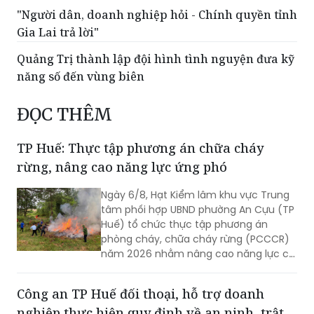
"Người dân, doanh nghiệp hỏi - Chính quyền tỉnh
Gia Lai trả lời"
Quảng Trị thành lập đội hình tình nguyện đưa kỹ
năng số đến vùng biên
ĐỌC THÊM
TP Huế: Thực tập phương án chữa cháy
rừng, nâng cao năng lực ứng phó
Ngày 6/8, Hạt Kiểm lâm khu vực Trung
tâm phối hợp UBND phường An Cựu (TP
Huế) tổ chức thực tập phương án
phòng cháy, chữa cháy rừng (PCCCR)
năm 2026 nhằm nâng cao năng lực chỉ
huy, điều hành và khả năng phối hợp xử
lý các tình huống cháy rừng.
Công an TP Huế đối thoại, hỗ trợ doanh
nghiệp thực hiện quy định về an ninh, trật