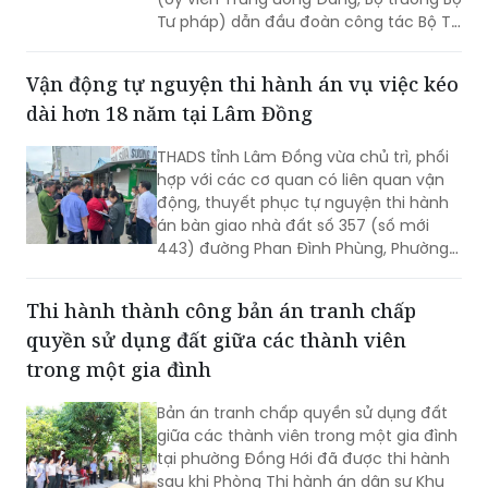
Tư pháp) dẫn đầu đoàn công tác Bộ Tư
pháp đến dâng hoa, dâng hương tưởng
niệm các Anh hùng liệt sĩ tại nhiều “địa
Vận động tự nguyện thi hành án vụ việc kéo
chỉ đỏ” trên địa bàn tỉnh Quảng Trị, bày
dài hơn 18 năm tại Lâm Đồng
tỏ lòng biết ơn sâu sắc đối với những
người đã hy sinh vì độc lập, tự do của
THADS tỉnh Lâm Đồng vừa chủ trì, phối
Tổ quốc.
hợp với các cơ quan có liên quan vận
động, thuyết phục tự nguyện thi hành
án bàn giao nhà đất số 357 (số mới
443) đường Phan Đình Phùng, Phường
Xuân Hương - Đà Lạt cho người mua
trúng đấu giá. Đây là vụ việc phức tạp,
Thi hành thành công bản án tranh chấp
kéo dài hơn 18 năm nay.
quyền sử dụng đất giữa các thành viên
trong một gia đình
Bản án tranh chấp quyền sử dụng đất
giữa các thành viên trong một gia đình
tại phường Đồng Hới đã được thi hành
sau khi Phòng Thi hành án dân sự Khu