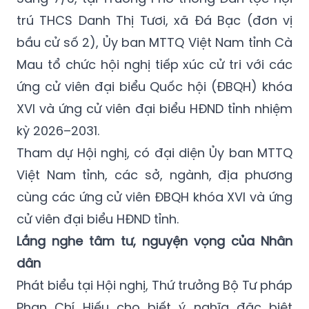
trú THCS Danh Thị Tươi, xã Đá Bạc (đơn vị
bầu cử số 2), Ủy ban MTTQ Việt Nam tỉnh Cà
Mau tổ chức hội nghị tiếp xúc cử tri với các
ứng cử viên đại biểu Quốc hội (ĐBQH) khóa
XVI và ứng cử viên đại biểu HĐND tỉnh nhiệm
kỳ 2026–2031.
Tham dự Hội nghị, có đại diện Ủy ban MTTQ
Việt Nam tỉnh, các sở, ngành, địa phương
cùng các ứng cử viên ĐBQH khóa XVI và ứng
cử viên đại biểu HĐND tỉnh.
Lắng nghe tâm tư, nguyện vọng của Nhân
dân
Phát biểu tại Hội nghị, Thứ trưởng Bộ Tư pháp
Phan Chí Hiếu cho biết ý nghĩa đặc biệt