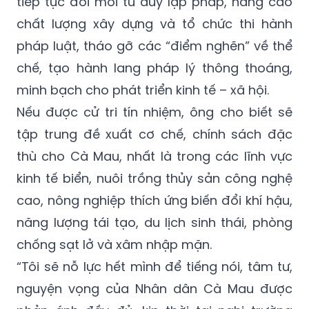
tiếp tục đổi mới tư duy lập pháp, nâng cao
chất lượng xây dựng và tổ chức thi hành
pháp luật, tháo gỡ các “điểm nghẽn” về thể
chế, tạo hành lang pháp lý thông thoáng,
minh bạch cho phát triển kinh tế – xã hội.
Nếu được cử tri tín nhiệm, ông cho biết sẽ
tập trung đề xuất cơ chế, chính sách đặc
thù cho Cà Mau, nhất là trong các lĩnh vực
kinh tế biển, nuôi trồng thủy sản công nghệ
cao, nông nghiệp thích ứng biến đổi khí hậu,
năng lượng tái tạo, du lịch sinh thái, phòng
chống sạt lở và xâm nhập mặn.
“Tôi sẽ nỗ lực hết mình để tiếng nói, tâm tư,
nguyện vọng của Nhân dân Cà Mau được