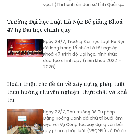
vực 1 (Thi hành án dân sự tỉnh Quảng
Trị) tổ chức cưỡng chế, hoàn tất việc
chuyển giao quyền sử dụng đất và bàn
Trường Đại học Luật Hà Nội: Bế giảng Khoá
giao tài sản theo nội dung bản án.
47 hệ Đại học chính quy
Ngày 24/7, Trường Đại học Luật Hà Nội
đã long trọng tổ chức Lễ tốt nghiệp
Khoá 47 trình độ Đại học, hình thức
đào tạo chính quy (niên khoá 2022 –
2026).
Hoàn thiện các đề án về xây dựng pháp luật
theo hướng chuyên nghiệp, thực chất và khả
thi
Ngày 22/7, Thứ trưởng Bộ Tư pháp
Đặng Hoàng Oanh đã chủ trì buổi làm
việc với Vụ Công tác xây dựng văn bản
quy phạm pháp luật (VBQPPL) về Đề án