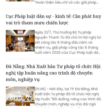
“Hoàn thiện tiêu chí và các giải pháp
nâng cao chất lượng đội ngũ người làm
công tác xây dựng thể chế, pháp luật”;
Cục Pháp luật dân sự - kinh tế: Cần phát huy
Quyết định của Thủ tướng Chính phủ
vai trò tham mưu chiến lược
về Đề án thực hiện soạn thảo VBQPPL
tập trung, chuyên nghiệp; tình hình
Ngày 21/7, Thứ trưởng Bộ Tư pháp
triển khai Quyết định số 1205/QĐ-TTg
Nguyễn Thanh Tú đã chủ trì Hội nghị Sơ
ngày 06/7/2026 của Thủ tướng Chính
kết công tác 6 tháng đầu năm và
phủ về việc phê duyệt Đề án thí điểm
nhiệm vụ, giải pháp công tác 6 tháng
việc đánh giá chấm điểm về công tác
cuối năm 2026 của Cục Pháp luật dân
xây dựng pháp luật.
sự - kinh tế.
Đà Nẵng: Nhà Xuất bản Tư pháp tổ chức Hội
nghị tập huấn nâng cao trình độ chuyên
môn, nghiệp vụ
(PLVN) - Mới đây, tại TP Đà Nẵng, Nhà
Xuất bản Tư pháp đã tổ chức Hội nghị
tập huấn "Bồi dưỡng, nâng cao trình độ
chuyên môn, nghiệp vụ cho đội ngũ