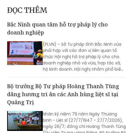
ĐỌC THÊM
Bắc Ninh quan tâm hỗ trợ pháp lý cho
doanh nghiệp
(PLVN) - Sở Tư pháp tỉnh Bắc Ninh vừa
phối hợp với các đơn vị liên quan tổ
chức Hội nghị hỗ trợ pháp lý cho cho
doanh nghiệp nhỏ và vừa, hợp tác xã,
hộ kinh doanh. Hội nghị nhằm phổ biến
kịp thời các quy định pháp luật mới, giải
đáp những vướng mắc phát sinh trong
Bộ trưởng Bộ Tư pháp Hoàng Thanh Tùng
quá trình sản xuất, kinh doanh và tăng
dâng hương tri ân các Anh hùng liệt sĩ tại
cường đối thoại với cộng đồng doanh
nghiệp.
Quảng Trị
Nhân kỷ niệm 79 năm Ngày Thương
binh - Liệt sĩ (27/7/1947 - 27/7/2026),
ngày 26/7; đồng chí Hoàng Thanh Tùng
(Ủy viên Trung ương Đảng, Bộ trưởng Bộ