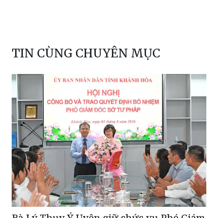
TIN CÙNG CHUYÊN MỤC
Bà Lý Thụy Ý Uyên giữ chức vụ Phó Giám