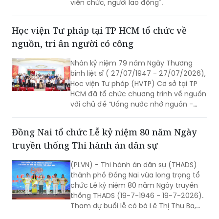
viên chức, người lao động".
Học viện Tư pháp tại TP HCM tổ chức về
nguồn, tri ân người có công
Nhân kỷ niệm 79 năm Ngày Thương
binh liệt sĩ ( 27/07/1947 - 27/07/2026),
Học viện Tư pháp (HVTP) Cơ sở tại TP
HCM đã tổ chức chương trình về nguồn
với chủ đề “Uống nước nhớ nguồn -
gắn kết yêu thương”; dâng hoa, dâng
hương tưởng niệm các anh hùng liệt sĩ,
Đồng Nai tổ chức Lễ kỷ niệm 80 năm Ngày
tri ân người có công cùng các hoạt
truyền thống Thi hành án dân sự
động thiện nguyện tại xã Đức Trọng,
tỉnh Lâm Đồng.
(PLVN) - Thi hành án dân sự (THADS)
thành phố Đồng Nai vừa long trọng tổ
chức Lễ kỷ niệm 80 năm Ngày truyền
thống THADS (19-7-1946 - 19-7-2026).
Tham dự buổi lễ có bà Lê Thị Thu Ba,
nguyên Thứ trưởng Bộ Tư pháp; bà