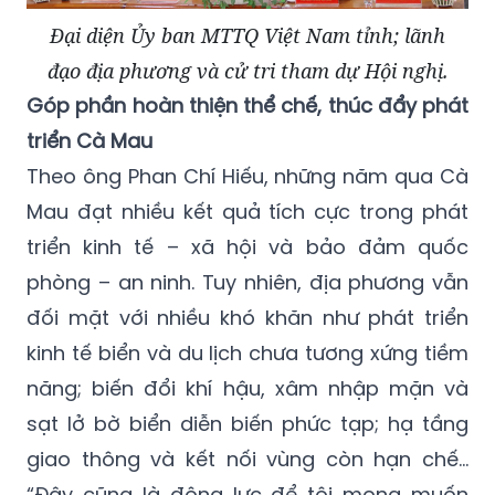
Đại diện Ủy ban MTTQ Việt Nam tỉnh; lãnh
đạo địa phương và cử tri tham dự Hội nghị.
Góp phần hoàn thiện thể chế, thúc đẩy phát
triển Cà Mau
Theo ông Phan Chí Hiếu, những năm qua Cà
Mau đạt nhiều kết quả tích cực trong phát
triển kinh tế – xã hội và bảo đảm quốc
phòng – an ninh. Tuy nhiên, địa phương vẫn
đối mặt với nhiều khó khăn như phát triển
kinh tế biển và du lịch chưa tương xứng tiềm
năng; biến đổi khí hậu, xâm nhập mặn và
sạt lở bờ biển diễn biến phức tạp; hạ tầng
giao thông và kết nối vùng còn hạn chế…
“Đây cũng là động lực để tôi mong muốn