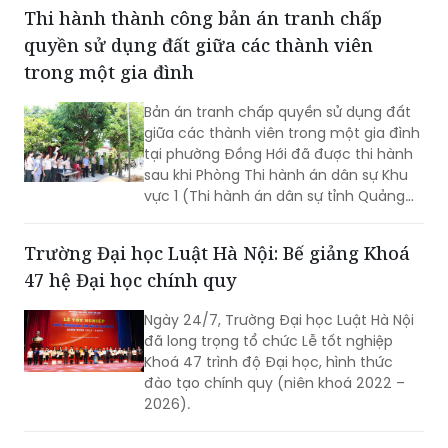
trúng đấu giá. Đây là vụ việc phức tạp,
Thi hành thành công bản án tranh chấp
kéo dài hơn 18 năm nay.
quyền sử dụng đất giữa các thành viên
trong một gia đình
Bản án tranh chấp quyền sử dụng đất
giữa các thành viên trong một gia đình
tại phường Đồng Hới đã được thi hành
sau khi Phòng Thi hành án dân sự Khu
vực 1 (Thi hành án dân sự tỉnh Quảng
Trị) tổ chức cưỡng chế, hoàn tất việc
chuyển giao quyền sử dụng đất và bàn
Trường Đại học Luật Hà Nội: Bế giảng Khoá
giao tài sản theo nội dung bản án.
47 hệ Đại học chính quy
Ngày 24/7, Trường Đại học Luật Hà Nội
đã long trọng tổ chức Lễ tốt nghiệp
Khoá 47 trình độ Đại học, hình thức
đào tạo chính quy (niên khoá 2022 –
2026).