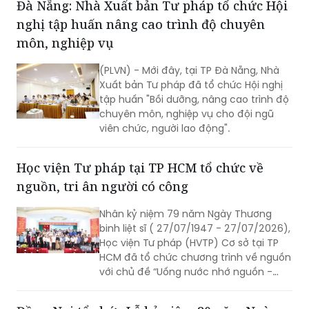
Đà Nẵng: Nhà Xuất bản Tư pháp tổ chức Hội
nghị tập huấn nâng cao trình độ chuyên
môn, nghiệp vụ
(PLVN) - Mới đây, tại TP Đà Nẵng, Nhà
Xuất bản Tư pháp đã tổ chức Hội nghị
tập huấn "Bồi dưỡng, nâng cao trình độ
chuyên môn, nghiệp vụ cho đội ngũ
viên chức, người lao động".
Học viện Tư pháp tại TP HCM tổ chức về
nguồn, tri ân người có công
Nhân kỷ niệm 79 năm Ngày Thương
binh liệt sĩ ( 27/07/1947 - 27/07/2026),
Học viện Tư pháp (HVTP) Cơ sở tại TP
HCM đã tổ chức chương trình về nguồn
với chủ đề “Uống nước nhớ nguồn -
gắn kết yêu thương”; dâng hoa, dâng
hương tưởng niệm các anh hùng liệt sĩ,