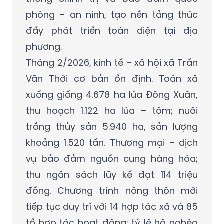
phòng – an ninh, tạo nền tảng thúc
đẩy phát triển toàn diện tại địa
phương.
Tháng 2/2026, kinh tế – xã hội xã Trần
Văn Thời cơ bản ổn định. Toàn xã
xuống giống 4.678 ha lúa Đông Xuân,
thu hoạch 1.122 ha lúa – tôm; nuôi
trồng thủy sản 5.940 ha, sản lượng
khoảng 1.520 tấn. Thương mại – dịch
vụ bảo đảm nguồn cung hàng hóa;
thu ngân sách lũy kế đạt 114 triệu
đồng. Chương trình nông thôn mới
tiếp tục duy trì với 14 hợp tác xã và 85
tổ hợp tác hoạt động; tỷ lệ hộ nghèo