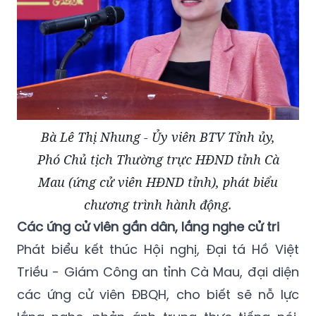
Bà Lê Thị Nhung - Ủy viên BTV Tỉnh ủy,
Phó Chủ tịch Thường trực HĐND tỉnh Cà
Mau (ứng cử viên HĐND tỉnh), phát biểu
chương trình hành động.
Các ứng cử viên gần dân, lắng nghe cử tri
Phát biểu kết thúc Hội nghị, Đại tá Hồ Việt
Triều - Giám Công an tỉnh Cà Mau, đại diện
các ứng cử viên ĐBQH, cho biết sẽ nỗ lực