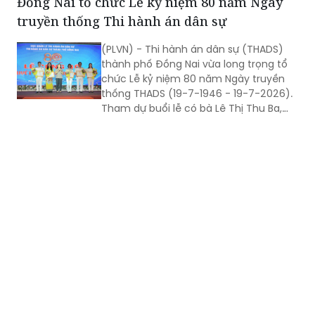
Đồng Nai tổ chức Lễ kỷ niệm 80 năm Ngày
tri ân người có công cùng các hoạt
truyền thống Thi hành án dân sự
động thiện nguyện tại xã Đức Trọng,
tỉnh Lâm Đồng.
(PLVN) - Thi hành án dân sự (THADS)
thành phố Đồng Nai vừa long trọng tổ
chức Lễ kỷ niệm 80 năm Ngày truyền
thống THADS (19-7-1946 - 19-7-2026).
Tham dự buổi lễ có bà Lê Thị Thu Ba,
nguyên Thứ trưởng Bộ Tư pháp; bà
Nguyễn Thị Hoàng Giang, Phó Cục
trưởng Cục Quản lý THADS (Bộ Tư
pháp). Về phía thành phố Đồng Nai có
Phó Chủ tịch UBND thành phố Nguyễn
Thị Hoàng cùng lãnh đạo các sở, ban,
ngành và các đơn vị liên quan tham dự.