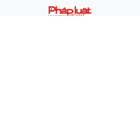
Báo điện tử Pháp luật Việt Nam
Giấy phép xuất bản số 180/GP-BTTTT ngày 5/7/2024
Cơ quan chủ quản: Bộ Tư pháp
Tổng biên tập: Tiến sĩ Vũ Hoài Nam
Phó Tổng biên tập: Hà Ánh Bình, Trần Ngọc Hà, Vũ Hồng
Thúy
Trưởng Ban Thư ký Tòa soạn: Nguyễn Đức Trường
(0904.86.8118)
Tòa soạn: Số 42/29 Nguyễn Chí Thanh, phường Giảng Võ,
TP Hà Nội
Số 142 Trần Phú, phường Hà Đông, TP Hà Nội
E-mail:
baodientuphapluat@gmail.com
Hotline: 0869 359 588
Thông tin - Quảng cáo: 0969 191 612