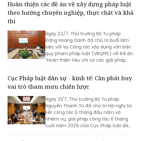
Hoàn thiện các đề án về xây dựng pháp luật
theo hướng chuyên nghiệp, thực chất và khả
thi
Ngày 22/7, Thứ trưởng Bộ Tư pháp
Đặng Hoàng Oanh đã chủ trì buổi làm
việc với Vụ Công tác xây dựng văn bản
quy phạm pháp luật (VBQPPL) về Đề án
“Hoàn thiện tiêu chí và các giải pháp
nâng cao chất lượng đội ngũ người làm
công tác xây dựng thể chế, pháp luật”;
Cục Pháp luật dân sự - kinh tế: Cần phát huy
Quyết định của Thủ tướng Chính phủ
vai trò tham mưu chiến lược
về Đề án thực hiện soạn thảo VBQPPL
tập trung, chuyên nghiệp; tình hình
Ngày 21/7, Thứ trưởng Bộ Tư pháp
triển khai Quyết định số 1205/QĐ-TTg
Nguyễn Thanh Tú đã chủ trì Hội nghị Sơ
ngày 06/7/2026 của Thủ tướng Chính
kết công tác 6 tháng đầu năm và
phủ về việc phê duyệt Đề án thí điểm
nhiệm vụ, giải pháp công tác 6 tháng
việc đánh giá chấm điểm về công tác
cuối năm 2026 của Cục Pháp luật dân
xây dựng pháp luật.
sự - kinh tế.