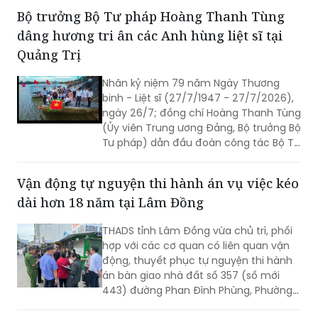
đáp những vướng mắc phát sinh trong
Bộ trưởng Bộ Tư pháp Hoàng Thanh Tùng
quá trình sản xuất, kinh doanh và tăng
dâng hương tri ân các Anh hùng liệt sĩ tại
cường đối thoại với cộng đồng doanh
nghiệp.
Quảng Trị
Nhân kỷ niệm 79 năm Ngày Thương
binh - Liệt sĩ (27/7/1947 - 27/7/2026),
ngày 26/7; đồng chí Hoàng Thanh Tùng
(Ủy viên Trung ương Đảng, Bộ trưởng Bộ
Tư pháp) dẫn đầu đoàn công tác Bộ Tư
pháp đến dâng hoa, dâng hương tưởng
niệm các Anh hùng liệt sĩ tại nhiều “địa
Vận động tự nguyện thi hành án vụ việc kéo
chỉ đỏ” trên địa bàn tỉnh Quảng Trị, bày
dài hơn 18 năm tại Lâm Đồng
tỏ lòng biết ơn sâu sắc đối với những
người đã hy sinh vì độc lập, tự do của
THADS tỉnh Lâm Đồng vừa chủ trì, phối
Tổ quốc.
hợp với các cơ quan có liên quan vận
động, thuyết phục tự nguyện thi hành
án bàn giao nhà đất số 357 (số mới
443) đường Phan Đình Phùng, Phường
Xuân Hương - Đà Lạt cho người mua