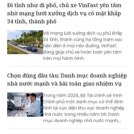
lược lựa chọn đúng bài toán, đo lường
Đi tỉnh như đi phố, chủ xe VinFast yên tâm
hiệu quả và liên tục tối ưu để biến AI
nhờ mạng lưới xưởng dịch vụ có mặt khắp
thành động lực tăng trưởng bền vững.
34 tỉnh, thành phố
Với mạng lưới xưởng dịch vụ phủ khắp
34 tỉnh, thành cùng hạ tầng trạm sạc
hiện diện ở mọi nẻo đường, VinFast
đang giúp chủ xe hoàn toàn yên tâm
trên mọi hành trình.
Chọn đúng đầu tàu: Danh mục doanh nghiệp
nhà nước mạnh và bài toán giao nhiệm vụ
Trong năm 2026, Bộ Tài chính sẽ trình
Chính phủ một danh mục có thể định
hình lại cục diện khu vực doanh nghiệp
nhà nước trong nhiều năm tới: Danh
mục doanh nghiệp nhà nước mạnh,
quy mô lớn.