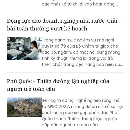
cao nhất kể từ khi đi vào hoạt động,
vượt kỷ lục được thiết lập vào tháng
8/2025. Kết quả này không chỉ đánh
Động lực cho doanh nghiệp nhà nước: Giải
dấu bước tăng trưởng về sản lượng mà
bài toán thưởng vượt kế hoạch
còn khẳng định năng lực vận hành, khả
năng thích ứng và chất lượng dịch vụ
Trong danh mục nhiệm vụ mà Nghị
của TCIT trong bối cảnh thị trường vận
quyết số 79 của Bộ Chính trị giao cho
tải biển và chuỗi cung ứng toàn cầu
các bộ, ngành, có một nội dung mang
còn nhiều biến động.
tính kỹ thuật nhưng lại đóng vai trò
then chốt trong việc nâng cao hiệu quả
hoạt động của doanh nghiệp nhà nước
(DNNN): xây dựng cơ chế thưởng theo
Phú Quốc - Thiên đường lập nghiệp của
tỷ lệ đối với phần lợi nhuận vượt kế
người trẻ toàn cầu
hoạch.
Bên cạnh cơ hội nghề nghiệp rộng mở
từ APEC 2027, những dự án nhà ở xã hội
chất lượng cao sẽ góp phần đưa Phú
Quốc thành “thiên đường” lập nghiệp
hấp dẫn người trẻ toàn cầu.