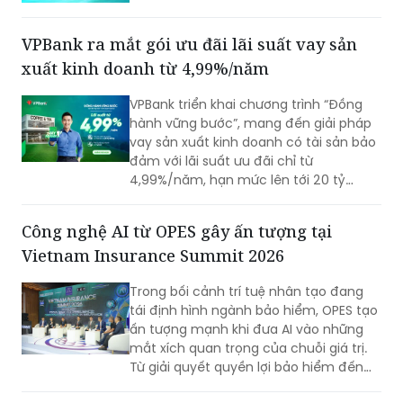
nghiệp, hộ kinh doanh và các đơn vị sự
nghiệp.
VPBank ra mắt gói ưu đãi lãi suất vay sản
xuất kinh doanh từ 4,99%/năm
VPBank triển khai chương trình “Đồng
hành vững bước”, mang đến giải pháp
vay sản xuất kinh doanh có tài sản bảo
đảm với lãi suất ưu đãi chỉ từ
4,99%/năm, hạn mức lên tới 20 tỷ
đồng cùng nhiều tiện ích quản lý tài
chính hiện đại. Với thời gian phê duyệt
Công nghệ AI từ OPES gây ấn tượng tại
nhanh chóng chỉ 1 phút, đây được đánh
Vietnam Insurance Summit 2026
giá là giải pháp nguồn vốn tối ưu cho
hộ kinh doanh.
Trong bối cảnh trí tuệ nhân tạo đang
tái định hình ngành bảo hiểm, OPES tạo
ấn tượng mạnh khi đưa AI vào những
mắt xích quan trọng của chuỗi giá trị.
Từ giải quyết quyền lợi bảo hiểm đến
quản trị nội bộ, OPES theo đuổi chiến