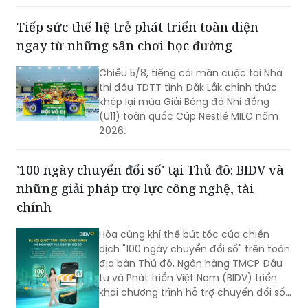
Tiếp sức thế hệ trẻ phát triển toàn diện
ngay từ những sân chơi học đường
Chiều 5/8, tiếng còi mãn cuộc tại Nhà
thi đấu TDTT tỉnh Đắk Lắk chính thức
khép lại mùa Giải Bóng đá Nhi đồng
(U11) toàn quốc Cúp Nestlé MILO năm
2026.
'100 ngày chuyển đổi số' tại Thủ đô: BIDV và
những giải pháp trợ lực công nghệ, tài
chính
Hòa cùng khí thế bứt tốc của chiến
dịch "100 ngày chuyển đổi số" trên toàn
địa bàn Thủ đô, Ngân hàng TMCP Đầu
tư và Phát triển Việt Nam (BIDV) triển
khai chương trình hỗ trợ chuyển đổi số
và tín dụng quy mô lớn cho doanh