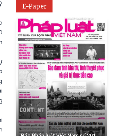
ý
E-Paper
o
0
m
ự
o
g
i
g
i
n
Báo Pháp luật Việt Nam số 201