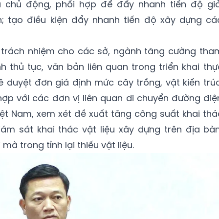
 chủ động, phối hợp để đẩy nhanh tiến độ giả
 tạo điều kiện đẩy nhanh tiến độ xây dựng cá
o trách nhiệm cho các sở, ngành tăng cường tha
h thủ tục, văn bản liên quan trong triển khai thự
 duyệt đơn giá định mức cây trồng, vật kiến trúc
hợp với các đơn vị liên quan di chuyển đường điệ
t Nam, xem xét đề xuất tăng công suất khai thá
ám sát khai thác vật liệu xây dựng trên địa bàn
mà trong tỉnh lại thiếu vật liệu.