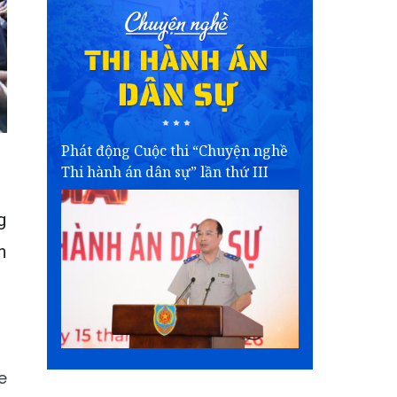
Phát động Cuộc thi “Chuyện nghề
Thi hành án dân sự” lần thứ III
g
n
e