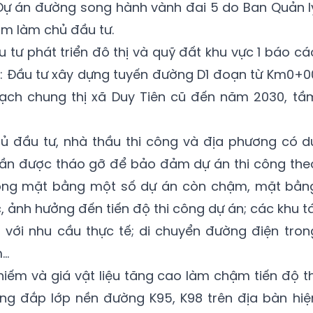
 Dự án đường song hành vành đai 5 do Ban Quản l
m làm chủ đầu tư.
 tư phát triển đô thị và quỹ đất khu vực 1 báo cá
án: Đầu tư xây dựng tuyến đường D1 đoạn từ Km0+0
ch chung thị xã Duy Tiên cũ đến năm 2030, tầ
chủ đầu tư, nhà thầu thi công và địa phương có d
ần được tháo gỡ để bảo đảm dự án thi công the
hóng mặt bằng một số dự án còn chậm, mặt bằn
, ảnh hưởng đến tiến độ thi công dự án; các khu tá
 với nhu cầu thực tế; di chuyển đường điện tron
..
hiếm và giá vật liệu tăng cao làm chậm tiến độ th
ùng đắp lớp nền đường K95, K98 trên địa bàn hiệ