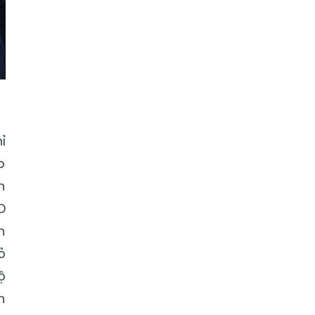
ỉ
o
n
D
n
ỏ
ộ
n