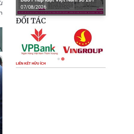
ừ
07/08/2026
n
ĐỐI TÁC
LIÊN KẾT HỮU ÍCH