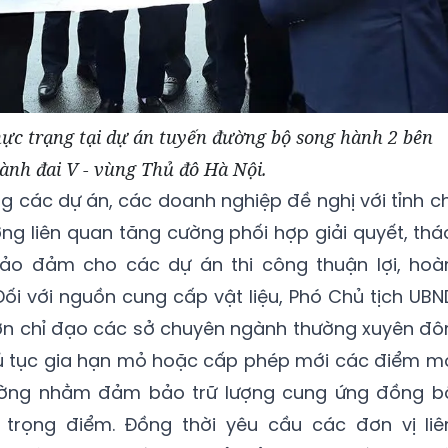
hực trạng tại dự án tuyến đường bộ song hành 2 bên
ành đai V - vùng Thủ đô Hà Nội.
g các dự án, các doanh nghiệp đề nghị với tỉnh ch
ng liên quan tăng cường phối hợp giải quyết, thá
ảo đảm cho các dự án thi công thuận lợi, hoà
Đối với nguồn cung cấp vật liệu, Phó Chủ tịch UBN
Sơn chỉ đạo các sở chuyên ngành thường xuyên đô
hủ tục gia hạn mỏ hoặc cấp phép mới các điểm m
hường nhằm đảm bảo trữ lượng cung ứng đồng b
trọng điểm. Đồng thời yêu cầu các đơn vị liê