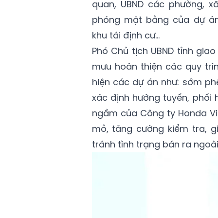
quan, UBND các phường, xã
phóng mặt bằng của dự án;
khu tái định cư...
Phó Chủ tịch UBND tỉnh gia
mưu hoàn thiện các quy trìn
hiện các dự án như: sớm phê
xác định hướng tuyến, phối 
ngầm của Công ty Honda Việ
mỏ, tăng cường kiểm tra, gi
tránh tình trạng bán ra ngoài 