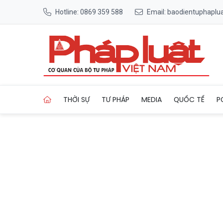
Hotline: 0869 359 588
Email: baodientuphapl
Trang chủ UBND tỉnh Ninh Bì
THỜI SỰ
TƯ PHÁP
MEDIA
QUỐC TẾ
P