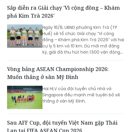
Sắp diễn ra Giải chạy 'Vì cộng đồng – Khám
phá Kim Trà 2026'
Ngày 16/8, UBND phường Kim Trà (TP
Huế) sẽ tổ chức Giải chạy “Vì cộng
đồng – Khám phá Kim Trà 2026” với hai
cự ly 5 km và 10 km. Dù mới mở đăng
ký, giải đã thu hút hơn 1.500 vận động
viên trong và ngoài địa phương tham
gia, cho thấy sức hút của một sự kiện
Vòng bảng ASEAN Championship 2026:
thể thao mang đậm bản sắc quê
Muốn thắng ở sân Mỹ Đình
hương.
Hai HLV của đội tuyển chủ nhà và
Singapore đều mạnh mẽ tuyên bố sẽ
thắng ở sân Mỹ Đình.
Sau AFF Cup, đội tuyển Việt Nam gặp Thái
Lan tại FIFA ASEAN Cup 2026