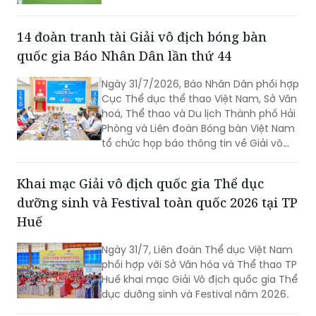
14 đoàn tranh tài Giải vô địch bóng bàn
quốc gia Báo Nhân Dân lần thứ 44
Ngày 31/7/2026, Báo Nhân Dân phối hợp
Cục Thể dục thể thao Việt Nam, Sở Văn
hoá, Thể thao và Du lịch Thành phố Hải
Phòng và Liên đoàn Bóng bàn Việt Nam
tổ chức họp báo thông tin về Giải vô
địch bóng bàn quốc gia Báo Nhân Dân
lần thứ 44 tranh Cúp Phân bón Cà Mau
Khai mạc Giải vô địch quốc gia Thể dục
năm 2026.
dưỡng sinh và Festival toàn quốc 2026 tại TP
Huế
Ngày 31/7, Liên đoàn Thể dục Việt Nam
phối hợp với Sở Văn hóa và Thể thao TP
Huế khai mạc Giải Vô địch quốc gia Thể
dục dưỡng sinh và Festival năm 2026.