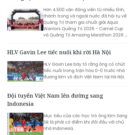
Hơn 4.500 vận động viên từ nhiều tỉnh,
thành trong và ngoài nước đã hội tụ về
Quảng Trị tham gia chuỗi giải Aqua
Warriors Quảng Trị 2026 - Camel Cup
và Quảng Trị Amazing Marathon 2026 -
Camel Cup. Sự kiện không chỉ tạo nên
ngày hội của những người yêu thể thao
HLV Gavin Lee tiếc nuối khi rời Hà Nội
sức bền mà còn góp phần quảng bá
hình ảnh, khẳng định sức hút của
HLV Gavin Lee bày tỏ rằng ông có chút
Quảng Trị đối với các sự kiện thể thao
tiếc nuối trong trận hòa 0-0 trước nhà
quy mô lớn.
đương kim vô địch Việt Nam tại Hà Nội.
Đội tuyển Việt Nam lên đường sang
Indonesia
Mục tiêu của các học trò ông Kim Sang
Sik là phải có điểm khi đối đầu với chủ
nhà Indonesia.