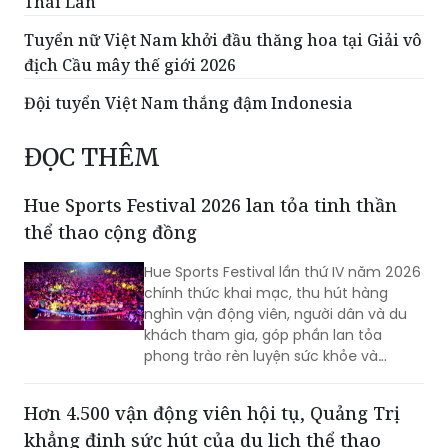
Thái Lan
Tuyển nữ Việt Nam khởi đầu thăng hoa tại Giải vô
địch Cầu mây thế giới 2026
Đội tuyển Việt Nam thắng đậm Indonesia
ĐỌC THÊM
Hue Sports Festival 2026 lan tỏa tinh thần
thể thao cộng đồng
Hue Sports Festival lần thứ IV năm 2026
chính thức khai mạc, thu hút hàng
nghìn vận động viên, người dân và du
khách tham gia, góp phần lan tỏa
phong trào rèn luyện sức khỏe và
quảng bá hình ảnh TP Huế năng động,
giàu bản sắc.
Hơn 4.500 vận động viên hội tụ, Quảng Trị
khẳng định sức hút của du lịch thể thao