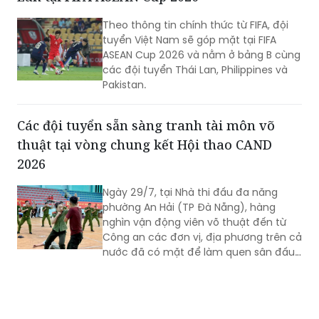
Theo thông tin chính thức từ FIFA, đội
tuyển Việt Nam sẽ góp mặt tại FIFA
ASEAN Cup 2026 và nằm ở bảng B cùng
các đội tuyển Thái Lan, Philippines và
Pakistan.
Các đội tuyển sẵn sàng tranh tài môn võ
thuật tại vòng chung kết Hội thao CAND
2026
Ngày 29/7, tại Nhà thi đấu đa năng
phường An Hải (TP Đà Nẵng), hàng
nghìn vận động viên võ thuật đến từ
Công an các đơn vị, địa phương trên cả
nước đã có mặt để làm quen sân đấu,
rà soát kỹ thuật và hoàn thiện những
khâu chuẩn bị cuối cùng trước khi bước
vào thi đấu tại Vòng Chung kết Hội thao
quân sự, võ thuật và thể thao Công an