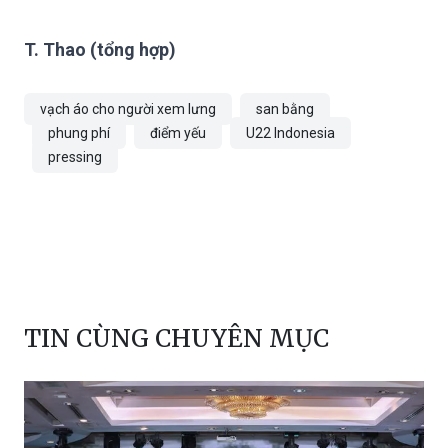
T. Thao (tổng hợp)
vạch áo cho người xem lưng
san bằng
phung phí
điểm yếu
U22 Indonesia
pressing
TIN CÙNG CHUYÊN MỤC