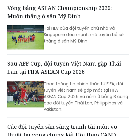
cự ly 5 km và 10 km. Dù mới mở đăng
ký, giải đã thu hút hơn 1.500 vận động
viên trong và ngoài địa phương tham
gia, cho thấy sức hút của một sự kiện
Vòng bảng ASEAN Championship 2026:
thể thao mang đậm bản sắc quê
Muốn thắng ở sân Mỹ Đình
hương.
Hai HLV của đội tuyển chủ nhà và
Singapore đều mạnh mẽ tuyên bố sẽ
thắng ở sân Mỹ Đình.
Sau AFF Cup, đội tuyển Việt Nam gặp Thái
Lan tại FIFA ASEAN Cup 2026
Theo thông tin chính thức từ FIFA, đội
tuyển Việt Nam sẽ góp mặt tại FIFA
ASEAN Cup 2026 và nằm ở bảng B cùng
các đội tuyển Thái Lan, Philippines và
Pakistan.