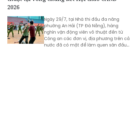
Các đội tuyển sẵn sàng tranh tài môn võ
thuật tại vòng chung kết Hội thao CAND
2026
Ngày 29/7, tại Nhà thi đấu đa năng
phường An Hải (TP Đà Nẵng), hàng
nghìn vận động viên võ thuật đến từ
Công an các đơn vị, địa phương trên cả
nước đã có mặt để làm quen sân đấu,
rà soát kỹ thuật và hoàn thiện những
khâu chuẩn bị cuối cùng trước khi bước
vào thi đấu tại Vòng Chung kết Hội thao
quân sự, võ thuật và thể thao Công an
nhân dân (CAND)năm 2026.