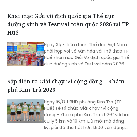
Cục Thể dục thể thao Việt Nam, Sở Văn
hoá, Thể thao và Du lịch Thành phố Hải
Phòng và Liên đoàn Bóng bàn Việt Nam
tổ chức họp báo thông tin về Giải vô
địch bóng bàn quốc gia Báo Nhân Dân
lần thứ 44 tranh Cúp Phân bón Cà Mau
Khai mạc Giải vô địch quốc gia Thể dục
năm 2026.
dưỡng sinh và Festival toàn quốc 2026 tại TP
Huế
Ngày 31/7, Liên đoàn Thể dục Việt Nam
phối hợp với Sở Văn hóa và Thể thao TP
Huế khai mạc Giải Vô địch quốc gia Thể
dục dưỡng sinh và Festival năm 2026.
Sắp diễn ra Giải chạy 'Vì cộng đồng – Khám
phá Kim Trà 2026'
Ngày 16/8, UBND phường Kim Trà (TP
Huế) sẽ tổ chức Giải chạy “Vì cộng
đồng – Khám phá Kim Trà 2026” với hai