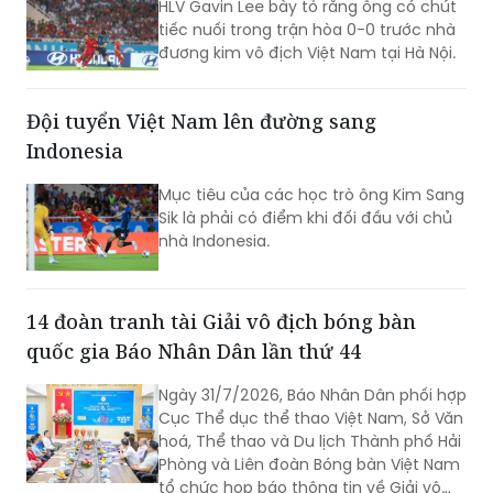
ngày hội của những người yêu thể thao
HLV Gavin Lee tiếc nuối khi rời Hà Nội
sức bền mà còn góp phần quảng bá
hình ảnh, khẳng định sức hút của
HLV Gavin Lee bày tỏ rằng ông có chút
Quảng Trị đối với các sự kiện thể thao
tiếc nuối trong trận hòa 0-0 trước nhà
quy mô lớn.
đương kim vô địch Việt Nam tại Hà Nội.
Đội tuyển Việt Nam lên đường sang
Indonesia
Mục tiêu của các học trò ông Kim Sang
Sik là phải có điểm khi đối đầu với chủ
nhà Indonesia.
14 đoàn tranh tài Giải vô địch bóng bàn
quốc gia Báo Nhân Dân lần thứ 44
Ngày 31/7/2026, Báo Nhân Dân phối hợp