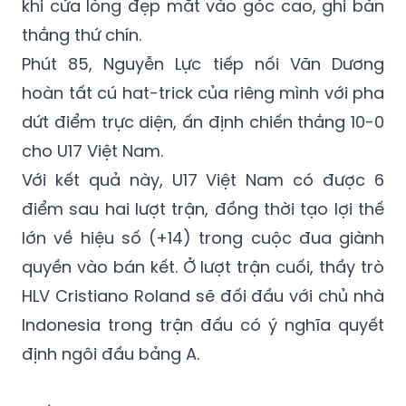
nâng tỷ số lên 8-0. Đến phút 81, tiền đạo này
tiếp tục tỏa sáng với pha xử lý kỹ thuật trước
khi cứa lòng đẹp mắt vào góc cao, ghi bàn
thắng thứ chín.
Phút 85, Nguyễn Lực tiếp nối Văn Dương
hoàn tất cú hat-trick của riêng mình với pha
dứt điểm trực diện, ấn định chiến thắng 10-0
cho U17 Việt Nam.
Với kết quả này, U17 Việt Nam có được 6
điểm sau hai lượt trận, đồng thời tạo lợi thế
lớn về hiệu số (+14) trong cuộc đua giành
quyền vào bán kết. Ở lượt trận cuối, thầy trò
HLV Cristiano Roland sẽ đối đầu với chủ nhà
Indonesia trong trận đấu có ý nghĩa quyết