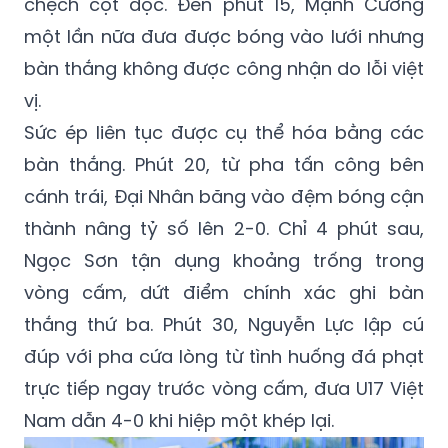
phạt góc của Minh Thủy, trung vệ Mạnh
Cường bật cao đánh đầu nhưng bóng đi
chệch cột dọc. Đến phút 15, Mạnh Cường
một lần nữa đưa được bóng vào lưới nhưng
bàn thắng không được công nhận do lỗi việt
vị.
Sức ép liên tục được cụ thể hóa bằng các
bàn thắng. Phút 20, từ pha tấn công bên
cánh trái, Đại Nhân băng vào đệm bóng cận
thành nâng tỷ số lên 2-0. Chỉ 4 phút sau,
Ngọc Sơn tận dụng khoảng trống trong
vòng cấm, dứt điểm chính xác ghi bàn
thắng thứ ba. Phút 30, Nguyễn Lực lập cú
đúp với pha cứa lòng từ tình huống đá phạt