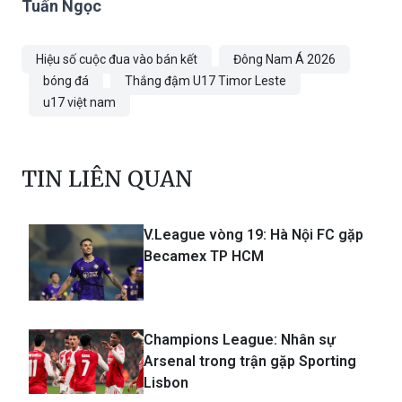
định ngôi đầu bảng A.
Tuấn Ngọc
Hiệu số cuộc đua vào bán kết
Đông Nam Á 2026
bóng đá
Thắng đậm U17 Timor Leste
u17 việt nam
TIN LIÊN QUAN
V.League vòng 19: Hà Nội FC gặp
Becamex TP HCM
Champions League: Nhân sự