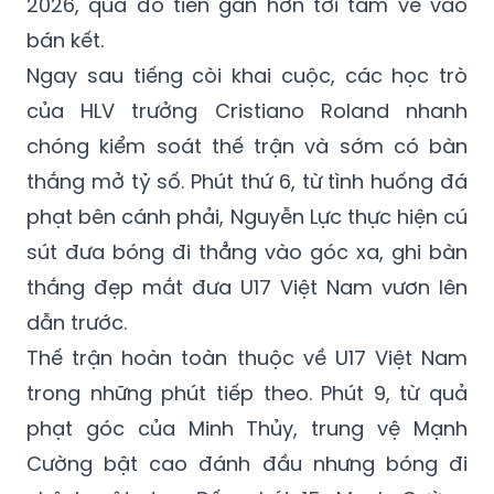
đậm 10-0 trước U17 Timor Leste ở lượt trận
thứ hai bảng A Giải vô địch U17 Đông Nam Á
2026, qua đó tiến gần hơn tới tấm vé vào
bán kết.
Ngay sau tiếng còi khai cuộc, các học trò
của HLV trưởng Cristiano Roland nhanh
chóng kiểm soát thế trận và sớm có bàn
thắng mở tỷ số. Phút thứ 6, từ tình huống đá
phạt bên cánh phải, Nguyễn Lực thực hiện cú
sút đưa bóng đi thẳng vào góc xa, ghi bàn
thắng đẹp mắt đưa U17 Việt Nam vươn lên
dẫn trước.
Thế trận hoàn toàn thuộc về U17 Việt Nam
trong những phút tiếp theo. Phút 9, từ quả