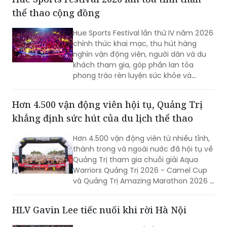
ĐỌC THÊM
Hue Sports Festival 2026 lan tỏa tinh thần
thể thao cộng đồng
Hue Sports Festival lần thứ IV năm 2026
chính thức khai mạc, thu hút hàng
nghìn vận động viên, người dân và du
khách tham gia, góp phần lan tỏa
phong trào rèn luyện sức khỏe và
quảng bá hình ảnh TP Huế năng động,
giàu bản sắc.
Hơn 4.500 vận động viên hội tụ, Quảng Trị
khẳng định sức hút của du lịch thể thao
Hơn 4.500 vận động viên từ nhiều tỉnh,
thành trong và ngoài nước đã hội tụ về
Quảng Trị tham gia chuỗi giải Aqua
Warriors Quảng Trị 2026 - Camel Cup
và Quảng Trị Amazing Marathon 2026 -
Camel Cup. Sự kiện không chỉ tạo nên