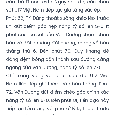
thế trận áp đảo. Phút 55, thủ môn Xuân Hòa
có pha cứu thua đáng chú ý sau cú sút của
cầu thủ Timor Leste. Ngay sau đó, các chân
sút U17 Việt Nam tiếp tục gia tăng sức ép.
Phút 62, Trí Dũng thoát xuống khéo léo trước
khi dứt điểm góc hẹp nâng tỷ số lên 5-0. Ít
phút sau, cú sút của Văn Dương chạm chân
hậu vệ đối phương đổi hướng, mang về bàn
thắng thứ 6. Đến phút 70, Duy Khang dễ
dàng đệm bóng cận thành sau đường căng
ngang của Văn Dương, nâng tỷ số lên 7-0.
Chỉ trong vòng vài phút sau đó, U17 Việt
Nam liên tiếp ghi thêm các bàn thắng. Phút
72, Văn Dương dứt điểm chéo góc chính xác