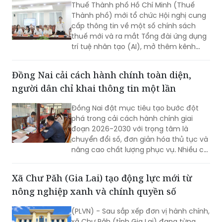
cấp thông tin về một số chính sách
thuế mới và ra mắt Tổng đài ứng dụng
trí tuệ nhân tạo (AI), mở thêm kênh
cung cấp thông tin thuế qua nền tảng
thanh toán số.
Đồng Nai cải cách hành chính toàn diện,
người dân chỉ khai thông tin một lần
Đồng Nai đặt mục tiêu tạo bước đột
phá trong cải cách hành chính giai
đoạn 2026-2030 với trọng tâm là
chuyển đổi số, đơn giản hóa thủ tục và
nâng cao chất lượng phục vụ. Nhiều chỉ
tiêu được đặt ra nhằm rút ngắn thời
gian giải quyết, tăng sự hài lòng của
Xã Chư Păh (Gia Lai) tạo động lực mới từ
người dân và doanh nghiệp.
nông nghiệp xanh và chính quyền số
(PLVN) - Sau sắp xếp đơn vị hành chính,
xã Chư Păh (tỉnh Gia Lai) đang từng
bước ổn định tổ chức bộ máy, nâng
chất lượng phục vụ người dân; đồng