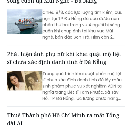
nạn tại TP Đà Nẵng đã cứu được nạn
nhân thứ hai trong vụ 4 người bị sóng
cuốn khi chụp ảnh tại khu vực Mũi
Nghê, bán đảo Sơn Trà. Hiện còn 2
người chưa tìm thấy.
Phát hiện ảnh phụ nữ khi khai quật mộ liệt
sĩ chưa xác định danh tính ở Đà Nẵng
Trong quá trình khai quật phần mộ liệt
sĩ chưa xác định danh tính để lấy mẫu
sinh phẩm phục vụ xét nghiệm ADN tại
Nghĩa trang Liệt sĩ Tam Phước, xã Tây
Hồ, TP Đà Nẵng, lực lượng chức năng
phát hiện nhiều di vật, trong đó đáng
chú ý có di ảnh một phụ nữ.
Thuế Thành phố Hồ Chí Minh ra mắt Tổng
đài AI
Thuế Thành phố Hồ Chí Minh (Thuế
Thành phố) mới tổ chức Hội nghị cung