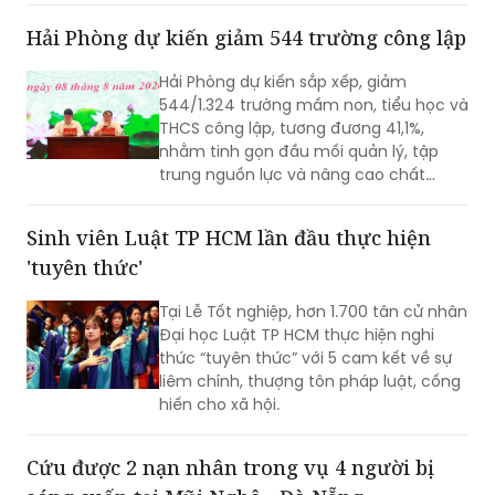
400 tấn bê tông thải ra môi trường.
Hải Phòng dự kiến sắp xếp, giảm
544/1.324 trường mầm non, tiểu học và
THCS công lập, tương đương 41,1%,
nhằm tinh gọn đầu mối quản lý, tập
trung nguồn lực và nâng cao chất
lượng giáo dục. Việc sắp xếp phải hoàn
thành trước ngày 20/8/2026.
Sinh viên Luật TP HCM lần đầu thực hiện
'tuyên thức'
Tại Lễ Tốt nghiệp, hơn 1.700 tân cử nhân
Đại học Luật TP HCM thực hiện nghi
thức “tuyên thức” với 5 cam kết về sự
liêm chính, thượng tôn pháp luật, cống
hiến cho xã hội.
Cứu được 2 nạn nhân trong vụ 4 người bị
sóng cuốn tại Mũi Nghê - Đà Nẵng
Chiều 8/8, các lực lượng tìm kiếm, cứu