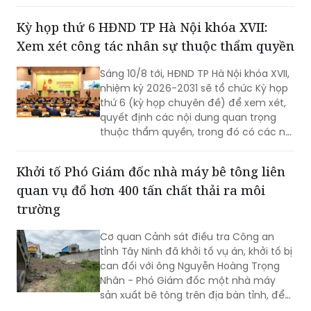
Xem xét công tác nhân sự thuộc thẩm quyền
Sáng 10/8 tới, HĐND TP Hà Nội khóa XVII,
nhiệm kỳ 2026-2031 sẽ tổ chức Kỳ họp
thứ 6 (kỳ họp chuyên đề) để xem xét,
quyết định các nội dung quan trọng
thuộc thẩm quyền, trong đó có các nội
dung về công tác nhân sự.
Khởi tố Phó Giám đốc nhà máy bê tông liên
quan vụ đổ hơn 400 tấn chất thải ra môi
trường
Cơ quan Cảnh sát điều tra Công an
tỉnh Tây Ninh đã khởi tố vụ án, khởi tố bị
can đối với ông Nguyễn Hoàng Trọng
Nhân - Phó Giám đốc một nhà máy
sản xuất bê tông trên địa bàn tỉnh, để
điều tra về hành vi “Gây ô nhiễm môi
trường”. Vụ án được xác định liên quan
Hải Phòng dự kiến giảm 544 trường công lập
đến việc đổ, chôn lấp trái phép hơn