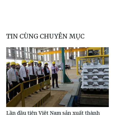
người giàu
báo pháp luật
USD
tài phiệt
Berkshire Hathaway
TIN CÙNG CHUYÊN MỤC