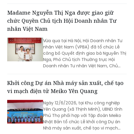
hành cùng một diễn đàn khoa học
quốc tế lớn của ngành thú y heo, mà
còn góp phần kết nối tri thức chuyên
môn với thực tiễn chăn nuôi tại Việt
Nam. Thông qua hội thảo vệ tinh, gian
Madame Nguyễn Thị Nga được giao giữ
hàng triển lãm và các nghiên cứu được
chức Quyền Chủ tịch Hội Doanh nhân Tư
giới thiệu tại hội nghị, doanh nghiệp tiếp
tục khẳng định định hướng phát triển
nhân Việt Nam
chăn nuôi theo hướng an toàn sinh
học, phòng bệnh chủ động và bền
Vừa qua tại Hà Nội, Hội Doanh nhân Tư
vững.
nhân Việt Nam (VPBA) đã tổ chức Lễ
công bố Quyết định giao bà Nguyễn Thị
Nga, Phó Chủ tịch Thường trực Hội
Doanh nhân Tư nhân Việt Nam, Chủ
tịch Tập đoàn BRG, giữ chức vụ Quyền
Chủ tịch Hội Doanh nhân Tư nhân Việt
Khởi công Dự án Nhà máy sản xuất, chế tạo
Nam.
vi mạch điện tử Meiko Yên Quang
Ngày 12/6/2026, tại Khu công nghiệp
Yên Quang (xã Thịnh Minh), UBND tỉnh