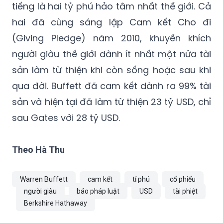
Buffett và Gates từ lâu đã là những người
đồng hành trong hoạt động từ thiện và nổi
tiếng là hai tỷ phú hảo tâm nhất thế giới. Cả
hai đã cùng sáng lập Cam kết Cho đi
(Giving Pledge) năm 2010, khuyến khích
người giàu thế giới dành ít nhất một nửa tài
sản làm từ thiện khi còn sống hoặc sau khi
qua đời. Buffett đã cam kết dành ra 99% tài
sản và hiện tại đã làm từ thiện 23 tỷ USD, chỉ
sau Gates với 28 tỷ USD.
Theo Hà Thu
Warren Buffett
cam kết
tỉ phú
cổ phiếu