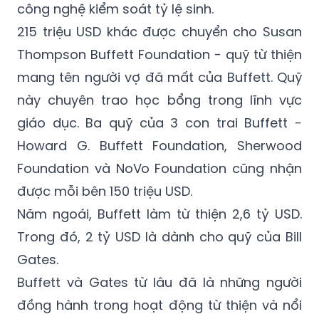
quyết tình trạng đói nghèo trên thế giới, hỗ
trợ xây dựng trường học tại Mỹ và cải thiện
công nghệ kiểm soát tỷ lệ sinh.
215 triệu USD khác được chuyển cho Susan
Thompson Buffett Foundation - quỹ từ thiện
mang tên người vợ đã mất của Buffett. Quỹ
này chuyên trao học bổng trong lĩnh vực
giáo dục. Ba quỹ của 3 con trai Buffett -
Howard G. Buffett Foundation, Sherwood
Foundation và NoVo Foundation cũng nhận
được mỗi bên 150 triệu USD.
Năm ngoái, Buffett làm từ thiện 2,6 tỷ USD.
Trong đó, 2 tỷ USD là dành cho quỹ của Bill
Gates.