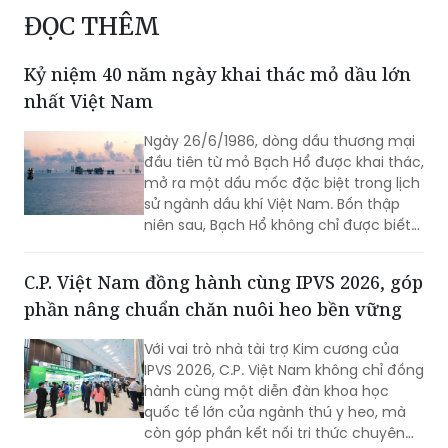
hạng Ba và Bằng khen của Thủ tướng Chính phủ
sau những nổ lực tổ chức các chuyến bay đặc biệt
ĐỌC THÊM
Kỷ niệm 40 năm ngày khai thác mỏ dầu lớn
nhất Việt Nam
Ngày 26/6/1986, dòng dầu thương mại
đầu tiên từ mỏ Bạch Hổ được khai thác,
mở ra một dấu mốc đặc biệt trong lịch
sử ngành dầu khí Việt Nam. Bốn thập
niên sau, Bạch Hổ không chỉ được biết
đến là mỏ dầu lớn nhất cả nước, mà
còn trở thành biểu tượng của tầm nhìn
C.P. Việt Nam đồng hành cùng IPVS 2026, góp
chiến lược, năng lực khoa học - công
phần nâng chuẩn chăn nuôi heo bền vững
nghệ và khát vọng làm chủ biển của
người Việt Nam.
Với vai trò nhà tài trợ Kim cương của
IPVS 2026, C.P. Việt Nam không chỉ đồng