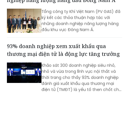
Xanana Gusmão dẫn đầu đến thăm và
làm việc.
PV GAS thúc đẩy hợp tác với các doanh
nghiệp năng lượng hàng đầu Đông Nam Á
Tổng công ty Khí Việt Nam (PV GAS) đã
ký kết các thỏa thuận hợp tác với
những doanh nghiệp năng lượng hàng
đầu khu vực Đông Nam Á.
93% doanh nghiệp xem xuất khẩu qua
thương mại điện tử là động lực tăng trưởng
Khảo sát 300 doanh nghiệp siêu nhỏ,
nhỏ và vừa trong lĩnh vực nội thất và
thời trang cho thấy 93% doanh nghiệp
đánh giá xuất khẩu qua thương mại
điện tử (TMĐT) là yếu tố then chốt cho
tăng trưởng trong tương lai, trong khi
96% cho rằng TMĐT giúp nâng cao
năng lực cạnh tranh trên thị trường