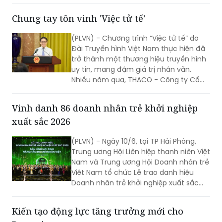
Phú Thọ phối hợp với Tập đoàn Meiko
Nhật Bản tổ chức Lễ khởi công Dự án
Nhà máy sản xuất, chế tạo vi mạch
điện tử Meiko Yên Quang. Phó Thủ
tướng Hồ Quốc Dũng dự và phát biểu
Chung tay tôn vinh 'Việc tử tế'
tại buổi lễ.
(PLVN) - Chương trình “Việc tử tế” do
Đài Truyền hình Việt Nam thực hiện đã
trở thành một thương hiệu truyền hình
uy tín, mang đậm giá trị nhân văn.
Nhiều năm qua, THACO - Công ty Cổ
phần Tập đoàn Trường Hải đồng hành
cùng VTV với mong muốn lan tỏa
Vinh danh 86 doanh nhân trẻ khởi nghiệp
những hành động đẹp, những tấm
xuất sắc 2026
gương đẹp trong xã hội...
(PLVN) - Ngày 10/6, tại TP Hải Phòng,
Trung ương Hội Liên hiệp thanh niên Việt
Nam và Trung ương Hội Doanh nhân trẻ
Việt Nam tổ chức Lễ trao danh hiệu
Doanh nhân trẻ khởi nghiệp xuất sắc