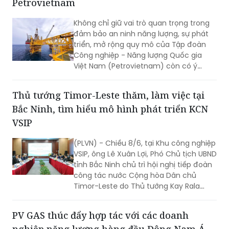
2026.
Kiến tạo động lực tăng trưởng mới cho
Petrovietnam
Không chỉ giữ vai trò quan trọng trong
đảm bảo an ninh năng lượng, sự phát
triển, mở rộng quy mô của Tập đoàn
Công nghiệp - Năng lượng Quốc gia
Việt Nam (Petrovietnam) còn có ý
nghĩa quyết định tới mục tiêu tăng
trưởng cao của nền kinh tế.
Thủ tướng Timor-Leste thăm, làm việc tại
Bắc Ninh, tìm hiểu mô hình phát triển KCN
VSIP
(PLVN) - Chiều 8/6, tại Khu công nghiệp
VSIP, ông Lê Xuân Lợi, Phó Chủ tịch UBND
tỉnh Bắc Ninh chủ trì hội nghị tiếp đoàn
công tác nước Cộng hòa Dân chủ
Timor-Leste do Thủ tướng Kay Rala