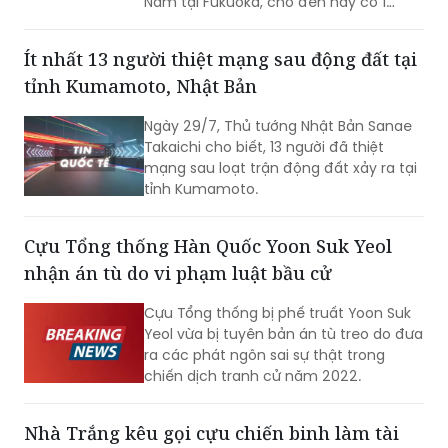
Nam tại Fukuoka, cho đến nay có 1
công dân Việt Nam thiệt mạng và một
số công dân Việt Nam bị thương trong
Ít nhất 13 người thiệt mạng sau động đất tại
trận động đất.
tỉnh Kumamoto, Nhật Bản
Ngày 29/7, Thủ tướng Nhật Bản Sanae
Takaichi cho biết, 13 người đã thiệt
mạng sau loạt trận động đất xảy ra tại
tỉnh Kumamoto.
Cựu Tổng thống Hàn Quốc Yoon Suk Yeol
nhận án tù do vi phạm luật bầu cử
Cựu Tổng thống bị phế truất Yoon Suk
Yeol vừa bị tuyên bản án tù treo do đưa
ra các phát ngôn sai sự thật trong
chiến dịch tranh cử năm 2022.
Nhà Trắng kêu gọi cựu chiến binh làm tài