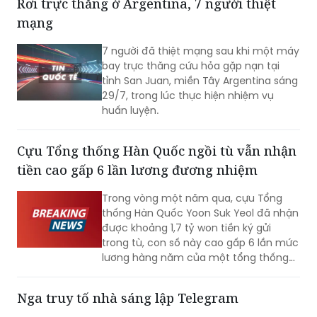
Rơi trực thăng ở Argentina, 7 người thiệt
mạng
7 người đã thiệt mạng sau khi một máy
bay trực thăng cứu hỏa gặp nạn tại
tỉnh San Juan, miền Tây Argentina sáng
29/7, trong lúc thực hiện nhiệm vụ
huấn luyện.
Cựu Tổng thống Hàn Quốc ngồi tù vẫn nhận
tiền cao gấp 6 lần lương đương nhiệm
Trong vòng một năm qua, cựu Tổng
thống Hàn Quốc Yoon Suk Yeol đã nhận
được khoảng 1,7 tỷ won tiền ký gửi
trong tù, con số này cao gấp 6 lần mức
lương hàng năm của một tổng thống
đương nhiệm. Không những vậy, cựu Đệ
nhất phu nhân Kim Keon-hee cũng ghi
Nga truy tố nhà sáng lập Telegram
nhận mức tiền ký gửi lên tới khoảng 170