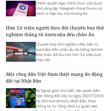
triệu won, trở thành phạm nhân nhận
Chính quyền Nga chính thức cáo buộc
được nhiều tiền nhất tại Trại tạm giam
nhà sáng lập Telegram Pavel Durov có
miền Nam Seoul.
hành vi tiếp tay cho khủng bố.
Hơn 3,6 triệu người theo dõi chuyến bay thử
nghiệm thẳng từ Australia đến châu Âu
Chuyến bay thử nghiệm đầu tiên từ
Australia đến châu Âu do hãng Qantas
khai thác đã thu hút hơn 3,6 triệu lượt
theo dõi.
Một công dân Việt Nam thiệt mạng do động
đất tại Nhật Bản
Bộ Ngoại giao cho biết, liên quan đến
trận động đất xảy ra ngày 28/07/2026
tại tỉnh Kumamoto, Nhật Bản, theo
thông tin từ Tổng Lãnh sự quán Việt