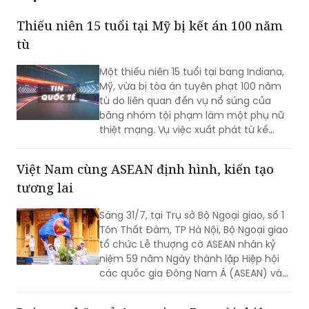
Thiếu niên 15 tuổi tại Mỹ bị kết án 100 năm
tù
Một thiếu niên 15 tuổi tại bang Indiana,
Mỹ, vừa bị tòa án tuyên phạt 100 năm
tù do liên quan đến vụ nổ súng của
băng nhóm tội phạm làm một phụ nữ
thiệt mạng. Vụ việc xuất phát từ kế
hoạch ám sát bất thành một nhân
chứng, khiến một nạn nhân không liên
Việt Nam cùng ASEAN định hình, kiến tạo
quan tử vong và hai người khác bị
tương lai
thương.
Sáng 31/7, tại Trụ sở Bộ Ngoại giao, số 1
Tôn Thất Đàm, TP Hà Nội, Bộ Ngoại giao
tổ chức Lễ thượng cờ ASEAN nhân kỷ
niệm 59 năm Ngày thành lập Hiệp hội
các quốc gia Đông Nam Á (ASEAN) và
31 năm Việt Nam tham gia ASEAN.