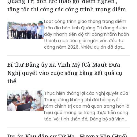
Loạt công trình giao thông trọng điểm
trên địa bàn tỉnh Quảng Trị đang được
đẩy nhanh tiến độ thi công nhằm hoàn
thành mục tiêu giải ngân vốn đầu tư
công năm 2026. Nhiều dự án đã đạt
khối lượng thi công lớn, một số công
trình cơ bản hoàn thành, song công tác
Bí thư Đảng ủy xã Vĩnh Mỹ (Cà Mau): Đưa
giải phóng mặt bằng vẫn là "nút thắt"
Nghị quyết vào cuộc sống bằng kết quả cụ
cần sớm tháo gỡ để bảo đảm tiến độ
chung.
thể
Thực hiện thắng lợi các Nghị quyết của
Trung ương không chỉ đòi hỏi quyết
tâm chính trị cao mà quan trọng hơn là
hiệu quả mang lại trong thực tiễn công
tác. Với tinh thần đó, Đảng bộ xã Vĩnh
Mỹ xác định lấy chất lượng thực thi làm
thước đo năng lực lãnh đạo, xây dựng
Dự án Khu dân cư Tứ Hạ - Hương Văn (Huế)
đội ngũ cán bộ đủ phẩm chất, năng
bị thu hồi đất, chủ đầu tư nói gì?
lực, trách nhiệm, đưa các chủ trương
của Đảng đi vào cuộc sống. Từ đó tạo