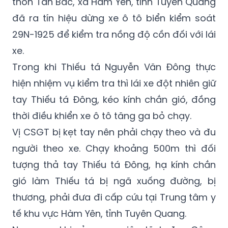
29N-1925 để kiểm tra nồng độ cồn đối với lái
xe.
Trong khi Thiếu tá Nguyễn Văn Đông thực
hiện nhiệm vụ kiểm tra thì lái xe đột nhiên giữ
tay Thiếu tá Đông, kéo kính chắn gió, đồng
thời điều khiển xe ô tô tăng ga bỏ chạy.
Vị CSGT bị kẹt tay nên phải chạy theo và đu
người theo xe. Chạy khoảng 500m thì đối
tượng thả tay Thiếu tá Đông, hạ kính chắn
gió làm Thiếu tá bị ngã xuống đường, bị
thương, phải đưa đi cấp cứu tại Trung tâm y
tế khu vực Hàm Yên, tỉnh Tuyên Quang.
Ngay sau khi xảy ra vụ việc, lãnh đạo Công
an tỉnh đã khẩn trương chỉ đạo các đơn vị