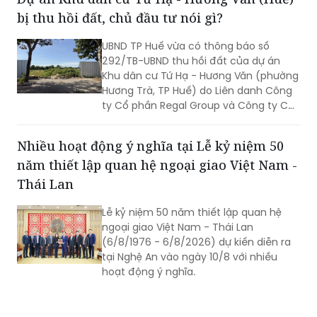
UBND TP Huế vừa có thông báo số
chuyển biến rõ nét trong phát triển kinh
292/TB-UBND thu hồi đất của dự án
tế - xã hội và nâng cao đời sống Nhân
Khu dân cư Tứ Hạ - Hương Văn (phường
dân.
Hương Trà, TP Huế) do Liên danh Công
ty Cổ phần Regal Group và Công ty Cổ
phần Tập đoàn Đất Xanh làm chủ đầu
tư.
Nhiều hoạt động ý nghĩa tại Lễ kỷ niệm 50
năm thiết lập quan hệ ngoại giao Việt Nam -
Thái Lan
Lễ kỷ niệm 50 năm thiết lập quan hệ
ngoại giao Việt Nam - Thái Lan
(6/8/1976 - 6/8/2026) dự kiến diễn ra
tại Nghệ An vào ngày 10/8 với nhiều
hoạt động ý nghĩa.