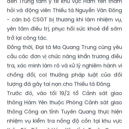
- cán bộ CSGT bị thương khi làm nhiệm vụ,
yên tâm điều trị, phục hồi sức khoẻ để sớm
trở lại công tác.
Đồng thời, Đại tá Ma Quang Trung cũng yêu
cầu các đơn vị chức năng khẩn trương điều
tra, xác minh làm rõ và xử lý nghiêm hành vi
chống đối, coi thường pháp luật của đối
tượng đã gây tai nạn cho Thiếu tá Đông.
Trước đó, vào tối 19/2 tổ Cảnh sát giao
thông Hàm Yên thuộc Phòng Cảnh sát giao
thông Công an tỉnh Tuyên Quang thực hiện
nhiệm vụ kiểm tra nồng độ cồn tại khu vực
thôn Tân Bắc, xã Hàm Yên, tỉnh Tuyên Quang
đã ra tín hiệu dừng xe ô tô biển kiểm soát