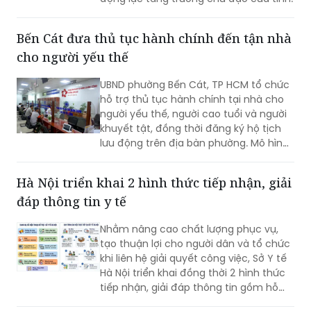
Bến Cát đưa thủ tục hành chính đến tận nhà
cho người yếu thế
UBND phường Bến Cát, TP HCM tổ chức
hỗ trợ thủ tục hành chính tại nhà cho
người yếu thế, người cao tuổi và người
khuyết tật, đồng thời đăng ký hộ tịch
lưu động trên địa bàn phường. Mô hình
giúp giảm trở ngại đi lại và bảo đảm
quyền lợi pháp lý cho người dân.
Hà Nội triển khai 2 hình thức tiếp nhận, giải
đáp thông tin y tế
Nhằm nâng cao chất lượng phục vụ,
tạo thuận lợi cho người dân và tổ chức
khi liên hệ giải quyết công việc, Sở Y tế
Hà Nội triển khai đồng thời 2 hình thức
tiếp nhận, giải đáp thông tin gồm hỗ
trợ qua các số điện thoại công khai và
tiếp đón trực tiếp tại trụ sở.
9 thủ tục ưu tiên thực hiện tái thiết quy
trình, cung cấp dịch vụ công trực tuyến tại