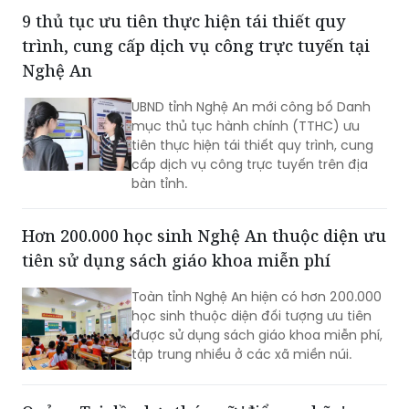
Nghệ An
UBND tỉnh Nghệ An mới công bố Danh
mục thủ tục hành chính (TTHC) ưu
tiên thực hiện tái thiết quy trình, cung
cấp dịch vụ công trực tuyến trên địa
bàn tỉnh.
Hơn 200.000 học sinh Nghệ An thuộc diện ưu
tiên sử dụng sách giáo khoa miễn phí
Toàn tỉnh Nghệ An hiện có hơn 200.000
học sinh thuộc diện đối tượng ưu tiên
được sử dụng sách giáo khoa miễn phí,
tập trung nhiều ở các xã miền núi.
Quảng Trị dồn lực tháo gỡ 'điểm nghẽn',
tăng tốc thi công các công trình trọng điểm