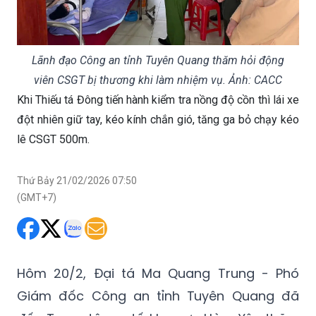
Lãnh đạo Công an tỉnh Tuyên Quang thăm hỏi động
viên CSGT bị thương khi làm nhiệm vụ. Ảnh: CACC
Khi Thiếu tá Đông tiến hành kiểm tra nồng độ cồn thì lái xe
đột nhiên giữ tay, kéo kính chắn gió, tăng ga bỏ chạy kéo
lê CSGT 500m.
Thứ Bảy 21/02/2026 07:50
(GMT+7)
Hôm 20/2, Đại tá Ma Quang Trung - Phó
Giám đốc Công an tỉnh Tuyên Quang đã
đến Trung tâm y tế khu vực Hàm Yên thăm
hỏi và động viên Thiếu tá Nguyễn Văn Đông