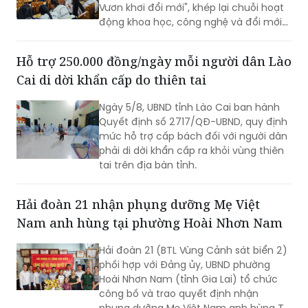
Vươn khơi đổi mới", khép lại chuỗi hoạt
động khoa học, công nghệ và đổi mới
sáng tạo diễn ra trong hai ngày 4 - 5/8.
Hỗ trợ 250.000 đồng/ngày mỗi người dân Lào
Cai di dời khẩn cấp do thiên tai
Ngày 5/8, UBND tỉnh Lào Cai ban hành
Quyết định số 2717/QĐ-UBND, quy định
mức hỗ trợ cấp bách đối với người dân
phải di dời khẩn cấp ra khỏi vùng thiên
tai trên địa bàn tỉnh.
Hải đoàn 21 nhận phụng dưỡng Mẹ Việt
Nam anh hùng tại phường Hoài Nhơn Nam
Hải đoàn 21 (BTL Vùng Cảnh sát biển 2)
phối hợp với Đảng ủy, UBND phường
Hoài Nhơn Nam (tỉnh Gia Lai) tổ chức
công bố và trao quyết định nhận