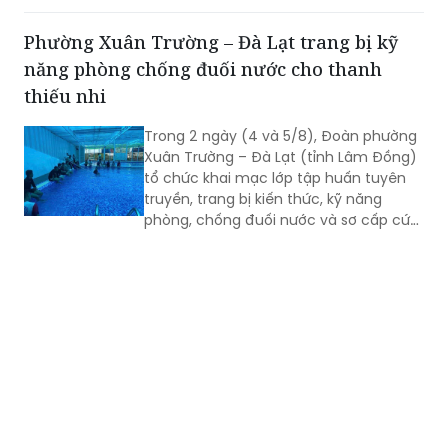
nhằm nâng cấp hạ tầng thương mại,
từng bước hiện đại hóa hoạt động kinh
Phường Xuân Trường – Đà Lạt trang bị kỹ
doanh, đáp ứng yêu cầu phát triển đô
năng phòng chống đuối nước cho thanh
thị và xây dựng nông thôn mới.
thiếu nhi
Trong 2 ngày (4 và 5/8), Đoàn phường
Xuân Trường – Đà Lạt (tỉnh Lâm Đồng)
tổ chức khai mạc lớp tập huấn tuyên
truyền, trang bị kiến thức, kỹ năng
phòng, chống đuối nước và sơ cấp cứu
cho thanh thiếu nhi năm 2026.