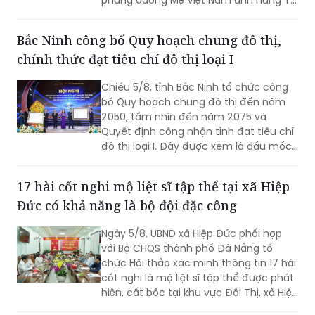
phụng dưỡng Mẹ Việt Nam anh hùng Từ
Thị Nghiệm (SN 1933, trú tại khu phố
Giao Hội, phường Hoài Nhơn Nam, tỉnh
Bắc Ninh công bố Quy hoạch chung đô thị,
Gia Lai)
chính thức đạt tiêu chí đô thị loại I
Chiều 5/8, tỉnh Bắc Ninh tổ chức công
bố Quy hoạch chung đô thị đến năm
2050, tầm nhìn đến năm 2075 và
Quyết định công nhận tỉnh đạt tiêu chí
đô thị loại I. Đây được xem là dấu mốc
có ý nghĩa đặc biệt, tạo nền tảng quan
trọng để Bắc Ninh hiện thực hóa mục
17 hài cốt nghi mộ liệt sĩ tập thể tại xã Hiệp
tiêu trở thành thành phố trực thuộc
Đức có khả năng là bộ đội đặc công
Trung ương trước năm 2030, hướng tới
một đô thị xanh, thông minh, hiện đại
Ngày 5/8, UBND xã Hiệp Đức phối hợp
và là cực tăng trưởng mới của khu vực
với Bộ CHQS thành phố Đà Nẵng tổ
phía Bắc.
chức Hội thảo xác minh thông tin 17 hài
cốt nghi là mộ liệt sĩ tập thể được phát
hiện, cất bốc tại khu vực Đồi Thị, xã Hiệp
Đức.