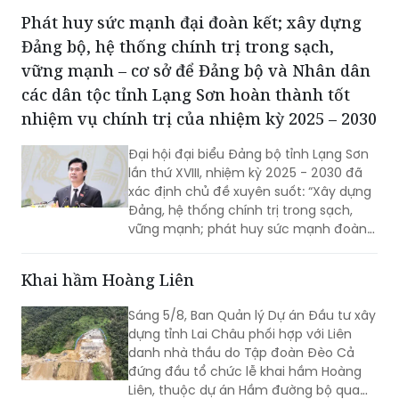
Phát huy sức mạnh đại đoàn kết; xây dựng
Đảng bộ, hệ thống chính trị trong sạch,
vững mạnh – cơ sở để Đảng bộ và Nhân dân
các dân tộc tỉnh Lạng Sơn hoàn thành tốt
nhiệm vụ chính trị của nhiệm kỳ 2025 – 2030
Đại hội đại biểu Đảng bộ tỉnh Lạng Sơn
lần thứ XVIII, nhiệm kỳ 2025 - 2030 đã
xác định chủ đề xuyên suốt: “Xây dựng
Đảng, hệ thống chính trị trong sạch,
vững mạnh; phát huy sức mạnh đoàn
kết; huy động mọi nguồn lực, hiện thực
hóa khát vọng phát triển; xây dựng
Khai hầm Hoàng Liên
Lạng Sơn trở thành một cực tăng
trưởng của vùng Trung du và miền núi
Sáng 5/8, Ban Quản lý Dự án Đầu tư xây
Bắc Bộ”. Đây không chỉ là việc tổng kết
dựng tỉnh Lai Châu phối hợp với Liên
thực tiễn một cách toàn diện từ nhiệm
danh nhà thầu do Tập đoàn Đèo Cả
kỳ 2020 - 2025, mà còn thể hiện rõ
đứng đầu tổ chức lễ khai hầm Hoàng
tầm nhìn, bản lĩnh và quyết tâm chính
Liên, thuộc dự án Hầm đường bộ qua
trị của Đảng bộ tỉnh trong giai đoạn