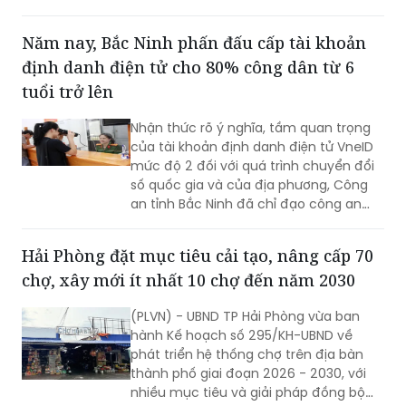
đèo Hoàng Liên, kết nối tỉnh Lào Cai với
phát triển mới.
tỉnh Lai Châu.
Năm nay, Bắc Ninh phấn đấu cấp tài khoản
định danh điện tử cho 80% công dân từ 6
tuổi trở lên
Nhận thức rõ ý nghĩa, tầm quan trọng
của tài khoản định danh điện tử VneID
mức độ 2 đối với quá trình chuyển đổi
số quốc gia và của địa phương, Công
an tỉnh Bắc Ninh đã chỉ đạo công an
cấp xã triển khai đồng bộ nhiều giải
pháp nhằm đẩy mạnh công tác thu
Hải Phòng đặt mục tiêu cải tạo, nâng cấp 70
nhận, kích hoạt tài khoản định danh
chợ, xây mới ít nhất 10 chợ đến năm 2030
điện tử cho người dân.
(PLVN) - UBND TP Hải Phòng vừa ban
hành Kế hoạch số 295/KH-UBND về
phát triển hệ thống chợ trên địa bàn
thành phố giai đoạn 2026 - 2030, với
nhiều mục tiêu và giải pháp đồng bộ