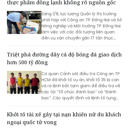
Trãi (43 tuổi, trú TPHCM) để điều tra về
hành vi in, phát hành, mua bán trái
Bắt quả tang xe tải vận chuyển gần 17 tấn
phép hóa đơn.
thực phẩm đông lạnh không rõ nguồn gốc
Sáng 1/8, lực lượng Quản lý thị trường
phối hợp với Công an TP Đồng Nai và Sở
Nông nghiệp và Môi trường TP Đồng Nai
làm việc với các đối tượng liên quan
đến vụ vận chuyển gần 17 tấn thực
phẩm đông lạnh không rõ nguồn gốc
xuất xứ, không có giấy tờ hợp pháp.
Triệt phá đường dây cá độ bóng đá giao dịch
hơn 500 tỷ đồng
Cơ quan Cảnh sát điều tra Công an TP
HCM đã khởi tố vụ án, khởi tố 35 bị can
và ra lệnh bắt tạm giam để điều tra về
các tội “Tổ chức đánh bạc” và “Đánh
bạc”. Các quyết định và lệnh tố tụng
đã được Viện KSND TP HCM phê chuẩn.