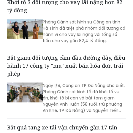
Đức Nhuận (TP HCM) đã phối hợp bắt
giữ một đối tượng thực hiện hành vi
cướp giật tài sản, đồng thời chuyển vụ
Khởi tố 3 đối tượng cho vay lãi nặng hơn 82
việc đến Văn phòng Cơ quan Cảnh sát
tỷ đồng
điều tra Công an TP HCM để điều tra
theo quy định.
Phòng Cảnh sát hình sự Công an tỉnh
Hà Tĩnh đã triệt phá nhóm đối tượng có
hành vi cho vay lãi nặng với tổng số
tiền cho vay gần 82,4 tỷ đồng.
Bắt giam đối tượng cầm đầu đường dây, điều
hành 17 công ty "ma" xuất bán hóa đơn trái
phép
Ngày 1/8, Công an TP Đà Nẵng cho biết,
Phòng Cảnh sát kinh tế đã khởi tố vụ
án, khởi tố bị can và bắt tạm giam
Nguyễn Anh Tuấn (58 tuổi, trú phường
An Khê, TP Đà Nẵng) và Nguyễn Tiến