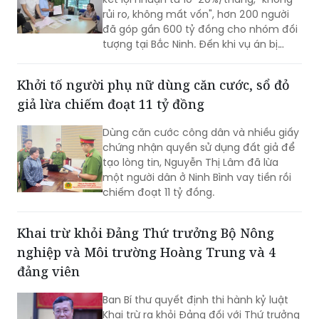
"khủng"
Tin vào các hợp đồng góp vốn với cam
kết lợi nhuận từ 10-20%/tháng, "không
rủi ro, không mất vốn", hơn 200 người
đã góp gần 600 tỷ đồng cho nhóm đối
tượng tại Bắc Ninh. Đến khi vụ án bị
phát hiện, còn 141 bị hại chưa được
hoàn trả khoảng 474 tỷ đồng.
Khởi tố người phụ nữ dùng căn cước, sổ đỏ
giả lừa chiếm đoạt 11 tỷ đồng
Dùng căn cước công dân và nhiều giấy
chứng nhận quyền sử dụng đất giả để
tạo lòng tin, Nguyễn Thị Lâm đã lừa
một người dân ở Ninh Bình vay tiền rồi
chiếm đoạt 11 tỷ đồng.
Khai trừ khỏi Đảng Thứ trưởng Bộ Nông
nghiệp và Môi trường Hoàng Trung và 4