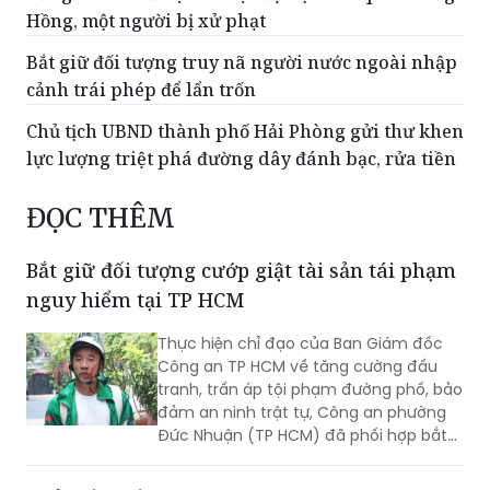
Mượn iPhone 17 Pro Max của đồng nghiệp gọi
nhờ, rồi mang đi bán
Đăng tin sai về Dự án Trục đại lộ cảnh quan sông
Hồng, một người bị xử phạt
Bắt giữ đối tượng truy nã người nước ngoài nhập
cảnh trái phép để lẩn trốn
Chủ tịch UBND thành phố Hải Phòng gửi thư khen
lực lượng triệt phá đường dây đánh bạc, rửa tiền
ĐỌC THÊM
Bắt giữ đối tượng cướp giật tài sản tái phạm
nguy hiểm tại TP HCM
Thực hiện chỉ đạo của Ban Giám đốc
Công an TP HCM về tăng cường đấu
tranh, trấn áp tội phạm đường phố, bảo
đảm an ninh trật tự, Công an phường