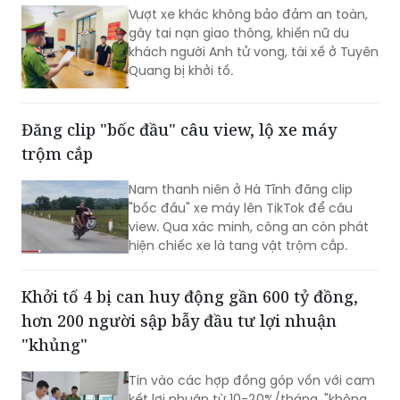
Khởi tố tài xế gây tại nạn khiến nữ du khách
ngoại quốc tử vong
Vượt xe khác không bảo đảm an toàn,
gây tai nạn giao thông, khiến nữ du
khách người Anh tử vong, tài xế ở Tuyên
Quang bị khởi tố.
Đăng clip "bốc đầu" câu view, lộ xe máy
trộm cắp
Nam thanh niên ở Hà Tĩnh đăng clip
"bốc đầu" xe máy lên TikTok để câu
view. Qua xác minh, công an còn phát
hiện chiếc xe là tang vật trộm cắp.​
Khởi tố 4 bị can huy động gần 600 tỷ đồng,
hơn 200 người sập bẫy đầu tư lợi nhuận