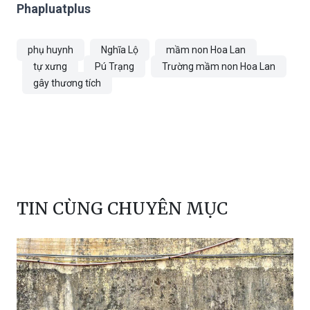
Vụ việc đang được tiếp tục điều tra làm rõ.
Phapluatplus
phụ huynh
Nghĩa Lộ
mầm non Hoa Lan
tự xưng
Pú Trạng
Trường mầm non Hoa Lan
gây thương tích
TIN CÙNG CHUYÊN MỤC