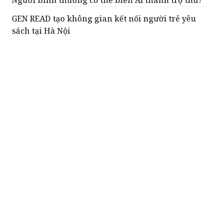
Người bình thường có thể biến AI thành trợ thủ?
GEN READ tạo không gian kết nối người trẻ yêu
sách tại Hà Nội
Đình chỉ, tạm đình chỉ giải quyết vụ án dân sự
ĐỌC THÊM
Ngày Sách và Văn hóa đọc: Từ một sự kiện
truyền thông đến một chiến lược giáo dục
Cánh cửa không phải là ngôi nhà. Một
sự kiện, dù được tổ chức quy mô đến
đâu, cũng không có khả năng tự thân
hình thành năng lực đọc - một năng
lực đòi hỏi quá trình tích lũy dài hạn, có
dẫn dắt, có theo dõi, và có thiết kế sư
phạm rõ ràng.
Những câu chuyện thấm đẫm lòng trắc ẩn
trong 11 tác phẩm đạt giải thưởng Văn học