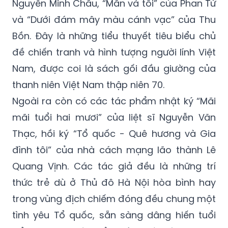
Nguyễn Minh Châu, “Mẫn và tôi” của Phan Tứ
và “Dưới đám mây màu cánh vạc” của Thu
Bồn. Đây là những tiểu thuyết tiêu biểu chủ
đề chiến tranh và hình tượng người lính Việt
Nam, được coi là sách gối đầu giường của
thanh niên Việt Nam thập niên 70.
Ngoài ra còn có các tác phẩm nhật ký “Mãi
mãi tuổi hai mươi” của liệt sĩ Nguyễn Văn
Thạc, hồi ký “Tổ quốc - Quê hương và Gia
đình tôi” của nhà cách mạng lão thành Lê
Quang Vịnh. Các tác giả đều là những trí
thức trẻ dù ở Thủ đô Hà Nội hòa bình hay
trong vùng địch chiếm đóng đều chung một
tình yêu Tổ quốc, sẵn sàng dâng hiến tuổi