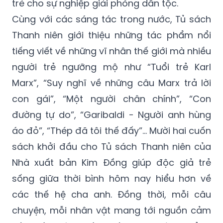
trẻ cho sự nghiệp giải phóng dân tộc.
Cùng với các sáng tác trong nước, Tủ sách
Thanh niên giới thiệu những tác phẩm nổi
tiếng viết về những vĩ nhân thế giới mà nhiều
người trẻ ngưỡng mộ như “Tuổi trẻ Karl
Marx”, “Suy nghĩ về những câu Marx trả lời
con gái”, “Một người chân chính”, “Con
đường tự do”, “Garibaldi - Người anh hùng
áo đỏ”, “Thép đã tôi thế đấy”… Mười hai cuốn
sách khởi đầu cho Tủ sách Thanh niên của
Nhà xuất bản Kim Đồng giúp độc giả trẻ
sống giữa thời bình hôm nay hiểu hơn về
các thế hệ cha anh. Đồng thời, mỗi câu
chuyện, mỗi nhân vật mang tới nguồn cảm