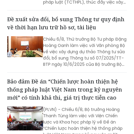
pháp luật (TCTHPL), thúc đẩy việc xây
dựng văn hóa tuân thủ pháp luật
(VHTTPL). Cùng dự có Thứ trưởng
Đề xuất sửa đổi, bổ sung Thông tư quy định
Nguyễn Thanh Tịnh.
về thời hạn lưu trữ hồ sơ, tài liệu
Chiều 6/8, Thứ trưởng Bộ Tư pháp Đặng
Hoàng Oanh làm việc với Văn phòng Bộ
về việc xây dựng dự thảo Thông tư sửa
đổi, bổ sung Thông tư số 07/2025/TT-
BTP ngày 10/6/2025 của Bộ trưởng Bộ
Tư pháp quy định thời hạn lưu trữ hồ sơ,
tài liệu ngành Tư pháp (Thông tư số
Bảo đảm Đề án “Chiến lược hoàn thiện hệ
07).
thống pháp luật Việt Nam trong kỷ nguyên
mới” có tính khả thi, giá trị thực tiễn cao
(PLVN) - Chiều 6/8, Bộ trưởng Hoàng
Thanh Tùng làm việc với Viện Chiến
lược và Khoa học pháp lý về Đề án
“Chiến lược hoàn thiện hệ thống pháp