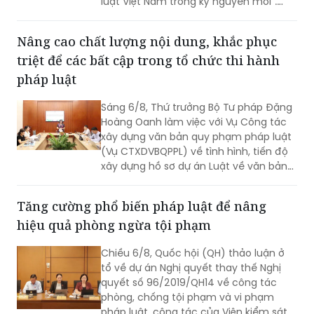
luật Việt Nam trong kỷ nguyên mới”.
Cùng dự có Thứ trưởng Nguyễn Thanh
Tú.
Nâng cao chất lượng nội dung, khắc phục
triệt để các bất cập trong tổ chức thi hành
pháp luật
Sáng 6/8, Thứ trưởng Bộ Tư pháp Đặng
Hoàng Oanh làm việc với Vụ Công tác
xây dựng văn bản quy phạm pháp luật
(Vụ CTXDVBQPPL) về tình hình, tiến độ
xây dựng hồ sơ dự án Luật về văn bản
quy phạm pháp luật (VBQPPL).
Tăng cường phổ biến pháp luật để nâng
hiệu quả phòng ngừa tội phạm
Chiều 6/8, Quốc hội (QH) thảo luận ở
tổ về dự án Nghị quyết thay thế Nghị
quyết số 96/2019/QH14 về công tác
phòng, chống tội phạm và vi phạm
pháp luật, công tác của Viện kiểm sát