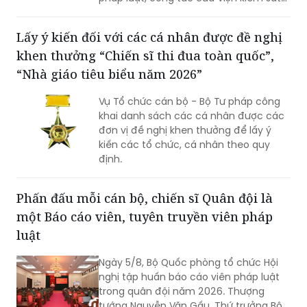
nhân dân, Tòa án nhân dân và công
tác thi hành án (Nghị quyết 96).
Lấy ý kiến đối với các cá nhân được đề nghị
khen thưởng “Chiến sĩ thi đua toàn quốc”,
“Nhà giáo tiêu biểu năm 2026”
Vụ Tổ chức cán bộ - Bộ Tư pháp công
khai danh sách các cá nhân được các
đơn vị đề nghị khen thưởng để lấy ý
kiến các tổ chức, cá nhân theo quy
định.
Phấn đấu mỗi cán bộ, chiến sĩ Quân đội là
một Báo cáo viên, tuyên truyền viên pháp
luật
Ngày 5/8, Bộ Quốc phòng tổ chức Hội
nghị tập huấn báo cáo viên pháp luật
trong quân đội năm 2026. Thượng
tướng Nguyễn Văn Gấu, Thứ trưởng Bộ