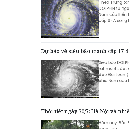
Theo Trung tâ
DOLPHIN từ ngà
Nam của Biển 
cấp 6-7, sóng 
Dự báo về siêu bão mạnh cấp 17 đ
Siêu bão DOLPH
rất mạnh, đạt c
đảo Đài Loan (
phía Nam của B
Thời tiết ngày 30/7: Hà Nội và n
Hôm nay, Bắc B
mưa vừa...