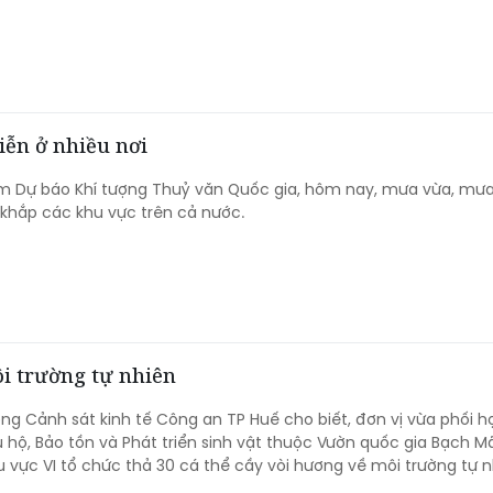
diễn ở nhiều nơi
m Dự báo Khí tượng Thuỷ văn Quốc gia, hôm nay, mưa vừa, mưa
 khắp các khu vực trên cả nước.
ôi trường tự nhiên
ng Cảnh sát kinh tế Công an TP Huế cho biết, đơn vị vừa phối h
hộ, Bảo tồn và Phát triển sinh vật thuộc Vườn quốc gia Bạch M
 vực VI tổ chức thả 30 cá thể cầy vòi hương về môi trường tự n