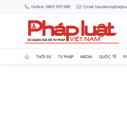
Hotline: 0869 359 588
Email: baodientuphapl
Trang chủ Từ ngày mai, nắn
THỜI SỰ
TƯ PHÁP
MEDIA
QUỐC TẾ
P