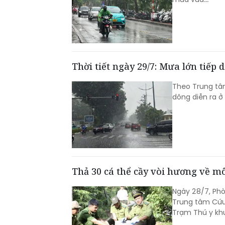
Thời tiết ngày 29/7: Mưa lớn tiếp 
Theo Trung tâ
dông diễn ra ở
Thả 30 cá thể cầy vòi hương về m
Ngày 28/7, Phò
Trung tâm Cứu 
Trạm Thú y khu