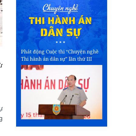
Phát động Cuộc thi “Chuyện nghề
Thi hành án dân sự” lần thứ III
ừ
ự
g