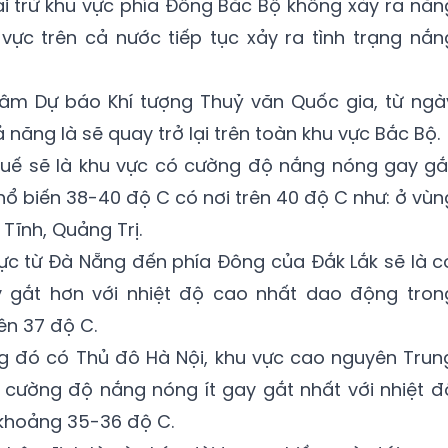
i trừ khu vực phía Đông Bắc Bộ không xảy ra nắn
vực trên cả nước tiếp tục xảy ra tình trạng nắn
âm Dự báo Khí tượng Thuỷ văn Quốc gia, từ ngà
 năng là sẽ quay trở lại trên toàn khu vực Bắc Bộ.
uế sẽ là khu vực có cường độ nắng nóng gay gắ
hổ biến 38-40 độ C có nơi trên 40 độ C như: ở vùn
Tĩnh, Quảng Trị.
ực từ Đà Nẵng đến phía Đông của Đắk Lắk sẽ là c
 gắt hơn với nhiệt độ cao nhất dao động tron
ên 37 độ C.
g đó có Thủ đô Hà Nội, khu vực cao nguyên Trun
 cường độ nắng nóng ít gay gắt nhất với nhiệt đ
 khoảng 35-36 độ C.