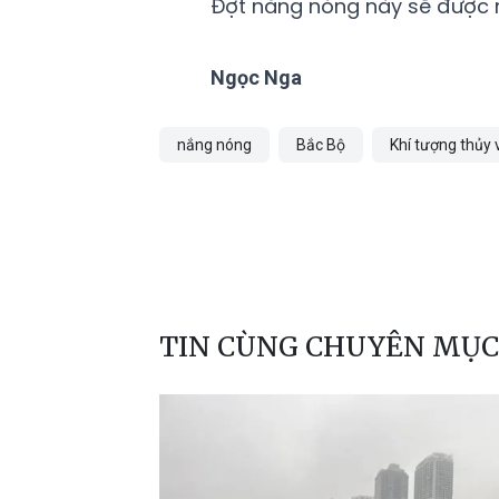
Đợt nắng nóng này sẽ được nh
Ngọc Nga
nắng nóng
Bắc Bộ
Khí tượng thủy 
TIN CÙNG CHUYÊN MỤC