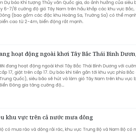
m Dự báo Khí tượng Thủy văn Quốc gia, do ảnh hưởng của siêu 
y 6-7/8 cường độ gió Tây Nam trên hầu khắp các khu vực Bắc, 
Đông (bao gồm các đặc khu Hoàng Sa, Trường Sa) có thể mạnh 
biển cao từ 2-4m, biển động rất mạnh.
ang hoạt động ngoài khơi Tây Bắc Thái Bình Dươn
IN đang hoạt động ngoài khơi Tây Bắc Thái Bình Dương với cườ
ấp 17, giật trên cấp 17. Dự báo khi tiến gần tới khu vực phía Bắc
Trung Quốc), siêu bão sẽ hút và làm gió Tây Nam trên khu vực 
iển Đông gia tăng cường độ...
hiều khu vực trên cả nước mưa dông
ộ có mưa rào và dông rải rác, khu vực Trung Bộ và Nam Bộ có 