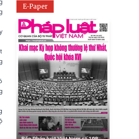
g
E-Paper
g
y
t
g
ó
g
g
ộ
Báo Pháp luật Việt Nam số 198