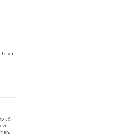
 to và
ợp với
ã và
hiên.