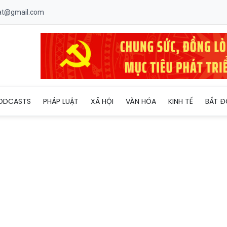
uat@gmail.com
g nóng mở rộng toàn khu vực Bắc Bộ
ODCASTS
PHÁP LUẬT
XÃ HỘI
VĂN HÓA
KINH TẾ
BẤT Đ