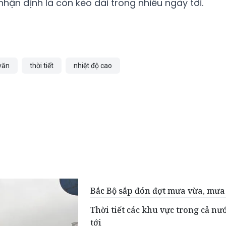
ận định là còn kéo dài trong nhiều ngày tới.
văn
thời tiết
nhiệt độ cao
Bắc Bộ sắp đón đợt mưa vừa, mưa
Thời tiết các khu vực trong cả nư
tới