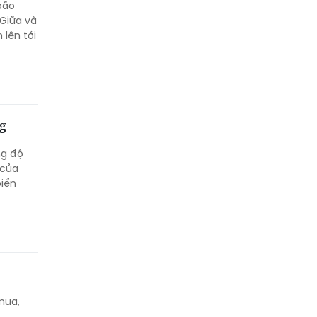
bão
Giữa và
lên tới
g
ng độ
 của
biển
mưa,