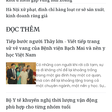
khối u hiếm gặp vùng mũi xoang
Hà Nội xử phạt, đình chỉ hàng loạt cơ sở sản xuất,
kinh doanh răng giả
ĐỌC THÊM
Tiếp bước người Thầy lớn - Viết tiếp trang
sử vẻ vang của Bệnh viện Bạch Mai và nền y
học Việt Nam
Có những con người khi rời cõi tạm, sự
ra đi không chỉ để lại khoảng trống
trong một gia đình hay một cơ quan,
mà còn để lại khoảng lặng trong cả
một chuyên ngành, một nền y học. Sự
từ biệt của Anh hùng Lao động, Thầy
thuốc Nhân dân, Giáo sư Vũ Văn Đính là
Bộ Y tế khuyến nghị thời lượng vận động
một mất mát như vậy.
phù hợp cho từng nhóm tuổi