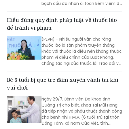
bạch cầu đa nhân ái toan kèm viêm đa
mạch (Eosinophilic Granulomatosis
with Polyangiitis - EGPA) – một bệnh lý
Hiểu đúng quy định pháp luật về thuốc lào
viêm mạch máu kích thước nhỏ và
để tránh vi phạm
trung bình rất hiếm gặp, đặc biệt ở
người châu Á.
(PLVN) - Nhiều người vẫn cho rằng
thuốc lào là sản phẩm truyền thống,
khác với thuốc lá điếu nên không thuộc
phạm vi điều chỉnh của Luật Phòng,
chống tác hại của thuốc lá. Trao đổi với
phóng viên Báo Pháp luật Việt Nam, Ths.
Nguyễn Thị Thu Hương - chuyên gia về
Bé 6 tuổi bị que tre đâm xuyên vành tai khi
phòng, chống tác hại của thuốc lá
vui chơi
khẳng định đây là cách hiểu không
đúng. Thuốc lào là một dạng thuốc lá
Ngày 29/7, Bệnh viện Đa khoa tỉnh
theo quy định của pháp luật, vì vậy mọi
Quảng Trị cho biết, Khoa Tai Mũi Họng
quy định về địa điểm cấm hút, xử phạt
đã tiếp nhận và phẫu thuật thành công
vi phạm và trách nhiệm của người
cho bệnh nhi H.M.V. (6 tuổi, trú tại thôn
quản lý đều được áp dụng tương tự
Đồng Tâm, xã Nam Cửa Việt, tỉnh
như đối với thuốc lá điếu.