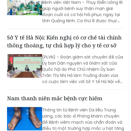
Bệnh viện Việt Nam - Thụy Điển Uông Bí
giúp người bệnh suy thận mạn giai
đoạn cuối có cơ hội hồi phục ngay tại
tỉnh Quảng Ninh. Ca thứ 8 được thực
hiện với sự hỗ trợ của Bệnh viện Việt
Đức.
Sở Y tế Hà Nội: Kiến nghị có cơ chế tài chính
thông thoáng, tự chủ hợp lý cho y tế cơ sở
(PLVN) - Đoàn giám sát chuyên đề của
Ủy ban Dân nguyện và Giám sát của
Quốc hội do Phó Chủ nhiệm Ủy ban
Trần Thị Nhị Hà làm Trưởng đoàn vừa
có cuộc làm việc với Sở Y tế Hà Nội về
việc “giải quyết kiến nghị của cử tri về
bảo đảm nhân lực y tế nhằm nâng cao
Nam thanh niên mắc bệnh cực hiếm
chất lượng hoạt động của trạm y tế
(TYT) trong bối cảnh tổ chức chính
Thông tin từ Bệnh viện Da liễu Trung
quyền địa phương 2 cấp (CQĐP2C)”.
ương, các bác sĩ Phòng khám chuyên
đề Bệnh viêm mạch vừa chẩn đoán và
điều trị một trường hợp mắc u hạt tăng