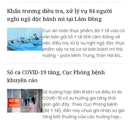
Quảng Trị) bị que tre đâm xuyên vành
tai trái.
Khẩn trương điều tra, xử lý vụ 84 người
nghi ngộ độc bánh mì tại Lâm Đồng
Cục An toàn thực phẩm, Bộ Y tế vừa có
văn bản gửi Sở Y tế tỉnh Lâm Đồng về
việc điều tra, xử lý vụ nghi ngộ độc thực
phẩm xảy ra tại cơ sở bán bánh mì thịt
nướng - pate Minh Trung, thôn Hai Bà
Trưng, xã Nam Ban Lâm Hà.
Số ca COVID-19 tăng, Cục Phòng bệnh
khuyến cáo
Số trường hợp đến khám và điều trị do
COVID-19 có xu hướng gia tăng thời
gian gần đây. Theo Cục Phòng bệnh
(Bộ Y tế), đến nay chưa ghi nhận sự gia
tăng bất thường của các trường hợp
nặng hoặc tử vong do COVID-19. Tuy
nhiên, mọi người, đặc biệt 6 nhóm