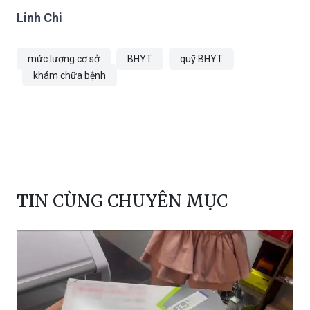
Linh Chi
mức lương cơ sở
BHYT
quỹ BHYT
khám chữa bệnh
TIN CÙNG CHUYÊN MỤC