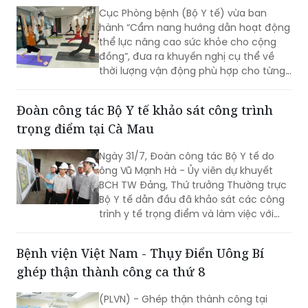
Cục Phòng bệnh (Bộ Y tế) vừa ban
hành “Cẩm nang hướng dẫn hoạt động
thể lực nâng cao sức khỏe cho cộng
đồng”, đưa ra khuyến nghị cụ thể về
thời lượng vận động phù hợp cho từng
nhóm tuổi, từ trẻ em dưới 1 tuổi đến
người cao tuổi nhằm nâng cao sức
Đoàn công tác Bộ Y tế khảo sát công trình
khỏe và phòng ngừa bệnh tật.
trọng điểm tại Cà Mau
Ngày 31/7, Đoàn công tác Bộ Y tế do
ông Vũ Mạnh Hà - Ủy viên dự khuyết
BCH TW Đảng, Thứ trưởng Thường trực
Bộ Y tế dẫn đầu đã khảo sát các công
trình y tế trọng điểm và làm việc với
lãnh đạo tỉnh Cà Mau nhằm đánh giá
hiện trạng, tháo gỡ khó khăn, định
Bệnh viện Việt Nam - Thụy Điển Uông Bí
hướng phát triển hệ thống y tế địa
ghép thận thành công ca thứ 8
phương theo hướng hiện đại, đồng bộ,
đáp ứng yêu cầu chăm sóc sức khỏe
(PLVN) - Ghép thận thành công tại
nhân dân trong giai đoạn mới.