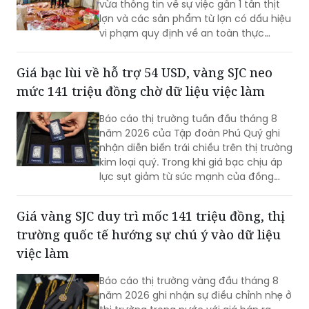
(PLVN) - Cục Quản lý và Phát triển thị
trường trong nước (Bộ Công Thương)
vừa thông tin về sự việc gần 1 tấn thịt
lợn và các sản phẩm từ lợn có dấu hiệu
vi phạm quy định về an toàn thực
phẩm (ATTP). Theo đó, 7/9 mẫu xét
nghiệm dương tính với virus dịch tả lợn
Giá bạc lùi về hỗ trợ 54 USD, vàng SJC neo
châu Phi. Sự việc đã được Đội Quản lý
mức 141 triệu đồng chờ dữ liệu việc làm
thị trường (QLTT) số 9, Chi cục QLTT
Hưng Yên chuyển hồ sơ cùng toàn bộ
Báo cáo thị trường tuần đầu tháng 8
tang vật đến Cơ quan Cảnh sát điều
năm 2026 của Tập đoàn Phú Quý ghi
tra, Công an tỉnh để xác minh, xử lý
nhận diễn biến trái chiều trên thị trường
theo quy định của pháp luật.
kim loại quý. Trong khi giá bạc chịu áp
lực sụt giảm từ sức mạnh của đồng
USD, thị trường vàng trong nước lại thể
hiện sự thận trọng với mức điều chỉnh
Giá vàng SJC duy trì mốc 141 triệu đồng, thị
không đáng kể trước khi các dữ liệu
trường quốc tế hướng sự chú ý vào dữ liệu
kinh tế quan trọng được công bố.
việc làm