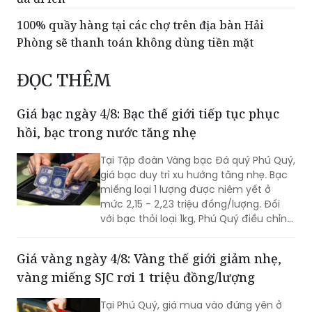
miếng SJC bật tăng mạnh
Giá bạc ngày 5/8: Bạc thế giới và trong nước tiếp
đà đi lên
100% quầy hàng tại các chợ trên địa bàn Hải
Phòng sẽ thanh toán không dùng tiền mặt
ĐỌC THÊM
Giá bạc ngày 4/8: Bạc thế giới tiếp tục phục
hồi, bạc trong nước tăng nhẹ
Tại Tập đoàn Vàng bạc Đá quý Phú Quý,
giá bạc duy trì xu hướng tăng nhẹ. Bạc
miếng loại 1 lượng được niêm yết ở
mức 2,15 - 2,23 triệu đồng/lượng. Đối
với bạc thỏi loại 1kg, Phú Quý điều chỉnh
đưa giá về mức 57,9 - 59,7 triệu
đồng/kg.
Giá vàng ngày 4/8: Vàng thế giới giảm nhẹ,