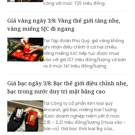
Dược liệu quốc tế Đà Nẵng 2026, cây
sâm Ngọc Linh 35 năm tuổi, nặng
khoảng 1kg đã được đấu giá thành
công với mức 725 triệu đồng.
Giá vàng ngày 3/8: Vàng thế giới tăng nhẹ,
vàng miếng SJC đi ngang
Tại Tập đoàn Phú Quý, giá vàng không
ghi nhận điều chỉnh ở cả hai chiều.
Vàng miếng SJC tiếp tục được mua
vào với giá 137 triệu đồng/lượng và bán
ra ở mức 141 triệu đồng/lượng.
Giá bạc ngày 3/8: Bạc thế giới điều chỉnh nhẹ,
bạc trong nước duy trì mặt bằng cao
Tại Công ty cổ phần Kim loại quý
Ancarat, giá bạc miếng loại 1 lượng