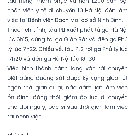
Đôi tàu PL1/PL2 hoạt động cố định từ thứ Hai
đến thứ Sáu hằng tuần. Việc tổ chức đoàn
tàu riêng nhằm phục vụ hơn 1.200 cán bộ,
nhân viên y tế di chuyển từ Hà Nội đến làm
việc tại Bệnh viện Bạch Mai cơ sở Ninh Bình.
Theo lịch trình, tàu PL1 xuất phát từ ga Hà Nội
lúc 6h15, dừng tại ga Giáp Bát và đến ga Phủ
Lý lúc 7h22. Chiều về, tàu PL2 rời ga Phủ Lý lúc
17h20 và đến ga Hà Nội lúc 18h30.
Việc hình thành hành lang vận tải chuyên
biệt bằng đường sắt được kỳ vọng giúp rút
ngắn thời gian đi lại, bảo đảm lịch làm việc
ổn định, đồng thời giảm áp lực di chuyển
cho đội ngũ y, bác sĩ sau thời gian làm việc