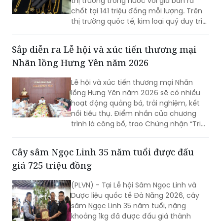
Báo cáo thị trường vàng đầu tháng 8
năm 2026 ghi nhận sự điều chỉnh nhẹ ở
thị trường trong nước với giá bán ra
chốt tại 141 triệu đồng mỗi lượng. Trên
thị trường quốc tế, kim loại quý duy trì
vùng giá cao khi Cục Dự trữ Liên bang
Mỹ quyết định giữ nguyên mức lãi suất
Sắp diễn ra Lễ hội và xúc tiến thương mại
hiện hành, trong khi giới đầu tư đang
Nhãn lồng Hưng Yên năm 2026
hướng sự chú ý vào các dữ liệu kinh tế
quan trọng sắp được công bố để xác
Lễ hội và xúc tiến thương mại Nhãn
định xu hướng giao dịch tiếp theo.
lồng Hưng Yên năm 2026 sẽ có nhiều
hoạt động quảng bá, trải nghiệm, kết
nối tiêu thụ. Điểm nhấn của chương
trình là công bố, trao Chứng nhận “Tri
thức trồng và chế biến Nhãn lồng Hưng
Yên” được đưa vào Danh mục di sản
Cây sâm Ngọc Linh 35 năm tuổi được đấu
văn hóa phi vật thể quốc gia.
giá 725 triệu đồng
(PLVN) - Tại Lễ hội Sâm Ngọc Linh và