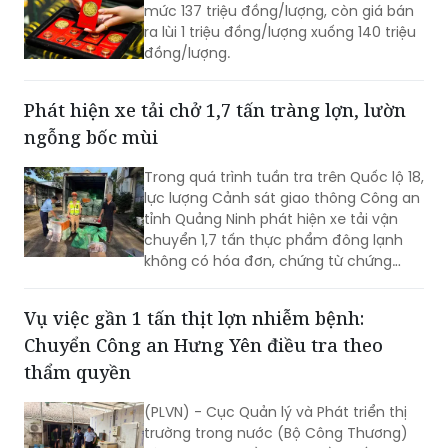
vàng miếng SJC rơi 1 triệu đồng/lượng
Tại Phú Quý, giá mua vào đứng yên ở
mức 137 triệu đồng/lượng, còn giá bán
ra lùi 1 triệu đồng/lượng xuống 140 triệu
đồng/lượng.
Phát hiện xe tải chở 1,7 tấn tràng lợn, lườn
ngỗng bốc mùi
Trong quá trình tuần tra trên Quốc lộ 18,
lực lượng Cảnh sát giao thông Công an
tỉnh Quảng Ninh phát hiện xe tải vận
chuyển 1,7 tấn thực phẩm đông lạnh
không có hóa đơn, chứng từ chứng
minh nguồn gốc, xuất xứ hợp pháp.
Vụ việc gần 1 tấn thịt lợn nhiễm bệnh:
Chuyển Công an Hưng Yên điều tra theo
thẩm quyền