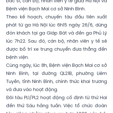
vận hành đôi tàu chuyên dụng mang số hiệu
PL1/PL2 phục vụ nhu cầu đi lại của đội ngũ y,
bác sĩ, cán bộ, nhân viên y tế giữa Hà Nội và
Bệnh viện Bạch Mai cơ sở Ninh Bình.
Theo kế hoạch, chuyến tàu đầu tiên xuất
phát từ ga Hà Nội lúc 6h15 ngày 26/6, dừng
đón khách tại ga Giáp Bát và đến ga Phủ Lý
lúc 7h22. Sau đó, cán bộ, nhân viên y tế sẽ
được bố trí xe trung chuyển đưa thẳng đến
bệnh viện.
Cùng ngày, lúc 8h, Bệnh viện Bạch Mai cơ sở
Ninh Bình, tại đường QL21B, phường Liêm
Tuyền, tỉnh Ninh Bình, chính thức khai trương
và đưa vào hoạt động.