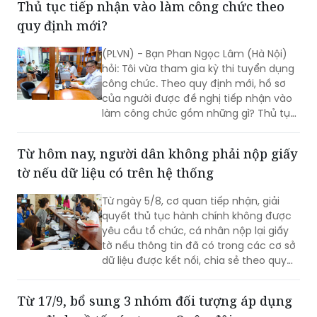
Thủ tục tiếp nhận vào làm công chức theo
quy định mới?
(PLVN) - Bạn Phan Ngọc Lâm (Hà Nội)
hỏi: Tôi vừa tham gia kỳ thi tuyển dụng
công chức. Theo quy định mới, hồ sơ
của người được đề nghị tiếp nhận vào
làm công chức gồm những gì? Thủ tục
tiếp nhận vào làm công chức được quy
định như thế nào?
Từ hôm nay, người dân không phải nộp giấy
tờ nếu dữ liệu có trên hệ thống
Từ ngày 5/8, cơ quan tiếp nhận, giải
quyết thủ tục hành chính không được
yêu cầu tổ chức, cá nhân nộp lại giấy
tờ nếu thông tin đã có trong các cơ sở
dữ liệu được kết nối, chia sẻ theo quy
định. Đây là điểm mới đáng chú ý tại
Nghị định 309/2026/NĐ-CP vừa được
Từ 17/9, bổ sung 3 nhóm đối tượng áp dụng
Chính phủ ban hành.