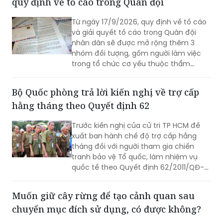
quy định về tố cáo trong Quân đội
Từ ngày 17/9/2026, quy định về tố cáo
và giải quyết tố cáo trong Quân đội
nhân dân sẽ được mở rộng thêm 3
nhóm đối tượng, gồm người làm việc
trong tổ chức cơ yếu thuộc thẩm
quyền quản lý của Bộ Quốc phòng,
công chức quốc phòng và lao động
Bộ Quốc phòng trả lời kiến nghị về trợ cấp
hợp đồng thuộc Bộ Quốc phòng. Đây là
hằng tháng theo Quyết định 62
một trong những điểm mới đáng chú ý
tại Nghị định số 305/2026/NĐ-CP vừa
Trước kiến nghị của cử tri TP HCM đề
được Chính phủ ban hành.
xuất ban hành chế độ trợ cấp hằng
tháng đối với người tham gia chiến
tranh bảo vệ Tổ quốc, làm nhiệm vụ
quốc tế theo Quyết định 62/2011/QĐ-
TTg, Bộ Quốc phòng đã có trả lời.
Muốn giữ cây rừng để tạo cảnh quan sau
chuyển mục đích sử dụng, có được không?