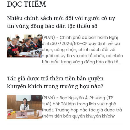
ĐỌC THÊM
Nhiều chính sách mới đối với người có uy
tín vùng đồng bào dân tộc thiểu số
(PLVN) - Chính phủ đã ban hành Nghị
định 307/2026/NĐ-CP quy định về lựa
chọn, công nhận, chính sách đối với
người có uy tín và các tổ chức, cá nhân
tiêu biểu trong vùng đồng bào dân tộc
thiểu số. Trong đó, đáng chú ý là việc
điều chỉnh tăng nhiều định mức hỗ trợ
Tác giả được trả thêm tiền bản quyền
vật chất, đồng thời tiếp tục duy trì các
khuyến khích trong trường hợp nào?
chính sách động viên tinh thần cho
người có uy tín.
(PLVN) - Bạn Nguyễn Ái Phương (TP
Huế) hỏi: Tôi làm trong lĩnh vực nghệ
thuật. Trường hợp nào tác giả được trả
thêm tiền bản quyền khuyến khích?