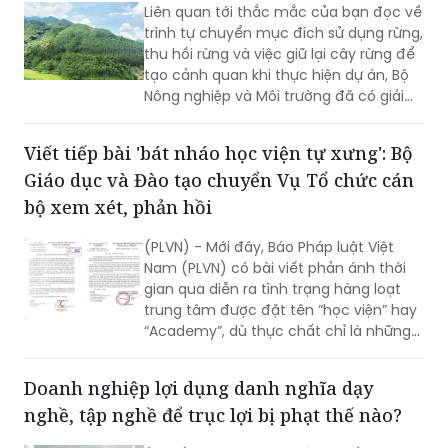
Liên quan tới thắc mắc của bạn đọc về
trình tự chuyển mục đích sử dụng rừng,
thu hồi rừng và việc giữ lại cây rừng để
tạo cảnh quan khi thực hiện dự án, Bộ
Nông nghiệp và Môi trường đã có giải
đáp cụ thể.
Viết tiếp bài 'bát nháo học viện tự xưng': Bộ
Giáo dục và Đào tạo chuyển Vụ Tổ chức cán
bộ xem xét, phản hồi
(PLVN) - Mới đây, Báo Pháp luật Việt
Nam (PLVN) có bài viết phản ánh thời
gian qua diễn ra tình trạng hàng loạt
trung tâm được đặt tên “học viện” hay
“Academy”, dù thực chất chỉ là những
DN, Cty tư nhân, không thuộc hệ thống
đào tạo cấp đại học (ĐH) chính quy;
Doanh nghiệp lợi dụng danh nghĩa dạy
khiến nhiều người lầm tưởng.
nghề, tập nghề để trục lợi bị phạt thế nào?