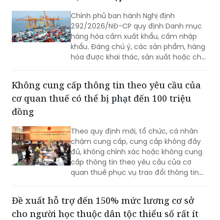
292/2026/NĐ-CP quy định Danh mục
hàng hóa cấm xuất khẩu, cấm nhập
khẩu. Đáng chú ý, các sản phẩm, hàng
hóa được khai thác, sản xuất hoặc chế
tạo toàn bộ hay một phần bằng lao
động cưỡng bức thuộc diện cấm nhập
Không cung cấp thông tin theo yêu cầu của
khẩu vào Việt Nam.
cơ quan thuế có thể bị phạt đến 100 triệu
đồng
Theo quy định mới, tổ chức, cá nhân
chậm cung cấp, cung cấp không đầy
đủ, không chính xác hoặc không cung
cấp thông tin theo yêu cầu của cơ
quan thuế phục vụ trao đổi thông tin
về thuế có thể bị phạt từ 10 đến 100
triệu đồng.
Đề xuất hỗ trợ đến 150% mức lương cơ sở
cho người học thuộc dân tộc thiểu số rất ít
người