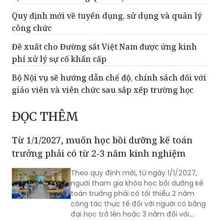
công chức
Đề xuất cho Đường sắt Việt Nam được ứng kinh
phí xử lý sự cố khẩn cấp
Bộ Nội vụ sẽ hướng dẫn chế độ, chính sách đối với
giáo viên và viên chức sau sắp xếp trường học
ĐỌC THÊM
Từ 1/1/2027, muốn học bồi dưỡng kế toán
trưởng phải có từ 2-3 năm kinh nghiệm
Theo quy định mới, từ ngày 1/1/2027,
người tham gia khóa học bồi dưỡng kế
toán trưởng phải có tối thiểu 2 năm
công tác thực tế đối với người có bằng
đại học trở lên hoặc 3 năm đối với
người có bằng trung cấp, cao đẳng
chuyên ngành tài chính, kế toán, kiểm
Chính phủ thông qua hồ sơ 2 dự án luật
toán.