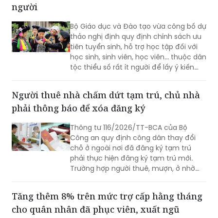
Bộ Giáo dục và Đào tạo vừa công bố dự
thảo nghị định quy định chính sách ưu
tiên tuyển sinh, hỗ trợ học tập đối với
học sinh, sinh viên, học viên... thuộc dân
tộc thiểu số rất ít người để lấy ý kiến
góp ý.
Người thuê nhà chấm dứt tạm trú, chủ nhà
phải thông báo để xóa đăng ký
Thông tư 116/2026/TT-BCA của Bộ
Công an quy định công dân thay đổi
chỗ ở ngoài nơi đã đăng ký tạm trú
phải thực hiện đăng ký tạm trú mới.
Trường hợp người thuê, mượn, ở nhờ
chấm dứt việc cư trú, người cho thuê,
cho mượn, cho ở nhờ có trách nhiệm
Tăng thêm 8% trên mức trợ cấp hằng tháng
thông báo cho cơ quan đăng ký cư trú.
cho quân nhân đã phục viên, xuất ngũ
(PLVN) - Bộ Quốc phòng đã ban hành
Thông tư 103/2026/TT-BQP quy định