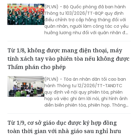
điều chỉnh trợ cấp hằng tháng đối với
quân nhân, người làm công tác cơ yếu
hưởng lương như đối với quân nhân đã
phục viên, xuất ngũ, thôi việc.
Từ 1/8, không được mang điện thoại, máy
tính xách tay vào phiên tòa nếu không được
Thẩm phán cho phép
(PLVN) - Tòa án nhân dân tối cao ban
hành Thông tư 12/2026/TT-TANDTC
quy định về nội quy phiên tòa, phiên
họp và việc ghi âm lời nói, ghi hình ảnh
diễn biến phiên tòa, phiên họp. Thông
tư 12/2026/TT-TANDTC có hiệu lực từ
1/8/2026.
Từ 1/9, cơ sở giáo dục được ký hợp đồng
toàn thời gian với nhà giáo sau nghỉ hưu
Từ ngày 1/9/2026, Thông tư số
59/2026/TT-BGDĐT của Bộ Giáo dục