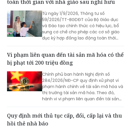
toàn thời gian với nhà giáo sau nghỉ hưu
Từ ngày 1/9/2026, Thông tư số
59/2026/TT-BGDĐT của Bộ Giáo dục
và Đào tạo chính thức có hiệu lực, bổ
sung cơ chế cho phép các cơ sở giáo
dục ký hợp đồng lao động toàn thời
gian với nhà giáo sau khi nghỉ hưu nếu
đáp ứng đủ điều kiện.
Vi phạm liên quan đến tài sản mã hóa có thể
bị phạt tới 200 triệu đồng
Chính phủ ban hành Nghị định số
284/2026/NĐ-CP quy định xử phạt vi
phạm hành chính về tài sản mã hóa và
thị trường tài sản mã hóa. Theo đó,
hành vi vi phạm liên quan đến tài sản
mã hóa bị phạt tối đa 200 triệu đồng
đối với tổ chức, 100 triệu đồng đối với
Quy định mới thủ tục cấp, đổi, cấp lại và thu
cá nhân.
hồi thẻ nhà báo