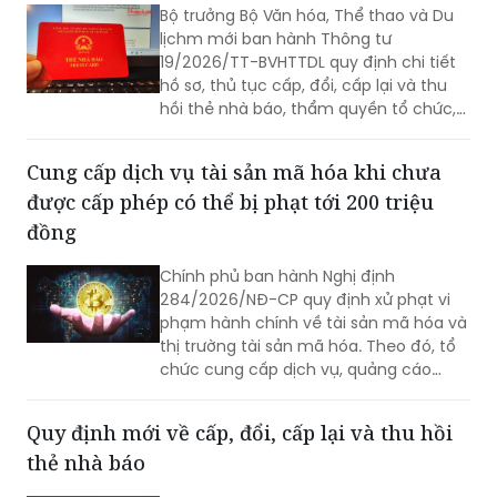
Bộ trưởng Bộ Văn hóa, Thể thao và Du
lịchm mới ban hành Thông tư
19/2026/TT-BVHTTDL quy định chi tiết
hồ sơ, thủ tục cấp, đổi, cấp lại và thu
hồi thẻ nhà báo, thẩm quyền tổ chức,
chương trình và yêu cầu của lớp bồi
dưỡng nghiệp vụ báo chí, đạo đức nghề
Cung cấp dịch vụ tài sản mã hóa khi chưa
nghiệp.
được cấp phép có thể bị phạt tới 200 triệu
đồng
Chính phủ ban hành Nghị định
284/2026/NĐ-CP quy định xử phạt vi
phạm hành chính về tài sản mã hóa và
thị trường tài sản mã hóa. Theo đó, tổ
chức cung cấp dịch vụ, quảng cáo
hoặc tiếp thị liên quan đến tài sản mã
hóa khi chưa được cấp phép có thể bị
Quy định mới về cấp, đổi, cấp lại và thu hồi
phạt từ 180 đến 200 triệu đồng.
thẻ nhà báo