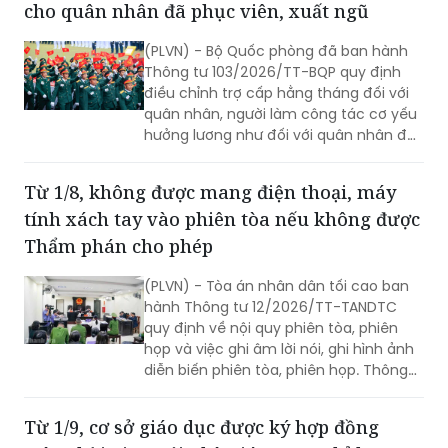
cho quân nhân đã phục viên, xuất ngũ
(PLVN) - Bộ Quốc phòng đã ban hành
Thông tư 103/2026/TT-BQP quy định
điều chỉnh trợ cấp hằng tháng đối với
quân nhân, người làm công tác cơ yếu
hưởng lương như đối với quân nhân đã
phục viên, xuất ngũ, thôi việc.
Từ 1/8, không được mang điện thoại, máy
tính xách tay vào phiên tòa nếu không được
Thẩm phán cho phép
(PLVN) - Tòa án nhân dân tối cao ban
hành Thông tư 12/2026/TT-TANDTC
quy định về nội quy phiên tòa, phiên
họp và việc ghi âm lời nói, ghi hình ảnh
diễn biến phiên tòa, phiên họp. Thông
tư 12/2026/TT-TANDTC có hiệu lực từ
1/8/2026.
Từ 1/9, cơ sở giáo dục được ký hợp đồng