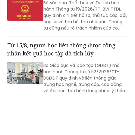
Bộ Văn hóa, Thể thao và Du lịch ban
hành Thông tư 19/2026/TT-BVHTTDL,
quy định chi tiết hồ sơ, thủ tục cấp, đổi,
cấp lại và thu hồi thẻ nhà báo. Thông
tư cũng nêu rõ trách nhiệm của cơ
quan đề nghị cấp thẻ và người kê khai
hồ sơ.
Từ 15/8, người học liên thông được công
nhận kết quả học tập đã tích lũy
Bộ Giáo dục và Đào tạo (GDĐT) mới
ban hành Thông tư số 52/2026/TT-
BGDĐT quy định về liên thông giữa
trung học nghề, trung cấp, cao đẳng
và đại học, tạo hành lang pháp lý thống
nhất cho đào tạo liên thông trong hệ
thống giáo dục quốc dân. Điểm mới
đáng chú ý là người học được công
nhận kết quả học tập đã tích lũy, không
phải học lại các nội dung đã được công
nhận nếu đáp ứng chuẩn đầu ra tương