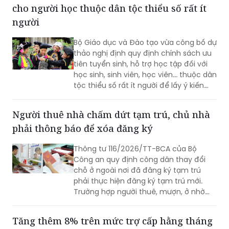
cho người học thuộc dân tộc thiểu số rất ít
người
Bộ Giáo dục và Đào tạo vừa công bố dự
thảo nghị định quy định chính sách ưu
tiên tuyển sinh, hỗ trợ học tập đối với
học sinh, sinh viên, học viên... thuộc dân
tộc thiểu số rất ít người để lấy ý kiến
góp ý.
Người thuê nhà chấm dứt tạm trú, chủ nhà
phải thông báo để xóa đăng ký
Thông tư 116/2026/TT-BCA của Bộ
Công an quy định công dân thay đổi
chỗ ở ngoài nơi đã đăng ký tạm trú
phải thực hiện đăng ký tạm trú mới.
Trường hợp người thuê, mượn, ở nhờ
chấm dứt việc cư trú, người cho thuê,
cho mượn, cho ở nhờ có trách nhiệm
Tăng thêm 8% trên mức trợ cấp hằng tháng
thông báo cho cơ quan đăng ký cư trú.