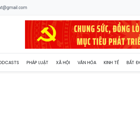
uat@gmail.com
ụng quy định mới về đăng kiểm và niên hạn các loại xe cơ giới
ODCASTS
PHÁP LUẬT
XÃ HỘI
VĂN HÓA
KINH TẾ
BẤT Đ