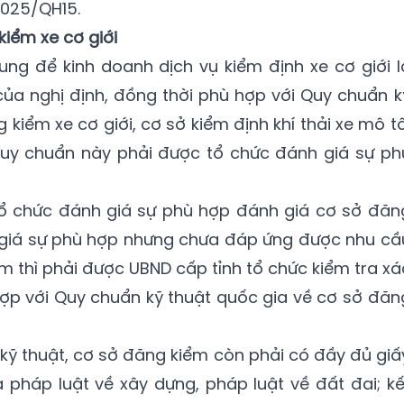
/2025/QH15.
kiểm xe cơ giới
hung để kinh doanh dịch vụ kiểm định xe cơ giới l
ủa nghị định, đồng thời phù hợp với Quy chuẩn k
kiểm xe cơ giới, cơ sở kiểm định khí thải xe mô tô
uy chuẩn này phải được tổ chức đánh giá sự ph
ổ chức đánh giá sự phù hợp đánh giá cơ sở đăn
giá sự phù hợp nhưng chưa đáp ứng được nhu cầ
m thì phải được UBND cấp tỉnh tổ chức kiểm tra xá
ợp với Quy chuẩn kỹ thuật quốc gia về cơ sở đăn
kỹ thuật, cơ sở đăng kiểm còn phải có đầy đủ giấ
ủa pháp luật về xây dựng, pháp luật về đất đai; kế