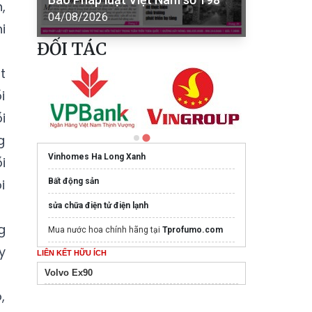
,
04/08/2026
i
ĐỐI TÁC
t
i
i
g
Vinhomes Ha Long Xanh
i
i
Bất động sản
sửa chữa điện tử điện lạnh
g
Mua nước hoa chính hãng tại
Tprofumo.com
y
LIÊN KẾT HỮU ÍCH
Ghế Massage PoongSan chính hãng
poongsankorea.vn
Volvo Ex90
,