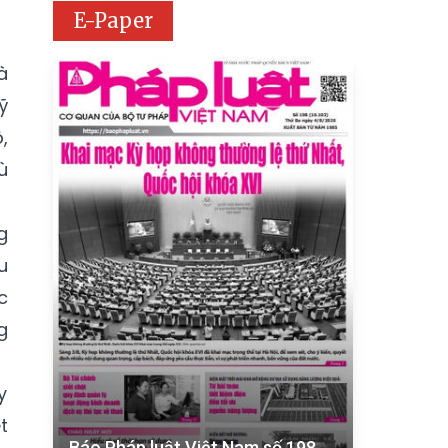
E-Paper
à
ỹ
,
ù
g
u
c
g
y
t
Báo Pháp luật Việt Nam số 198