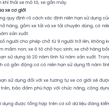
 khí thải xe mô tô, xe gắn máy.
a xe cơ giới
g quy định rõ cách xác định niên hạn sử dụng củ
chở hàng, gồm xe tải và xe tải chuyên dùng, có niê
năm sản xuất.
 số người cho phép chở từ 9 người trở lên, không k
ẻ em mầm non; xe ô tô chở học sinh; xe chở hàng bố
ạn sử dụng là 20 năm tính từ năm sản xuất. Tron
nh có gắn động cơ có niên hạn sử dụng 15 năm tín
hạn sử dụng đối với xe tương tự xe cơ giới sẽ đượ
u trên, bảo đảm phù hợp với chức năng, công dụn
ử dụng được tổng hợp trên cơ sở dữ liệu đăng kiể