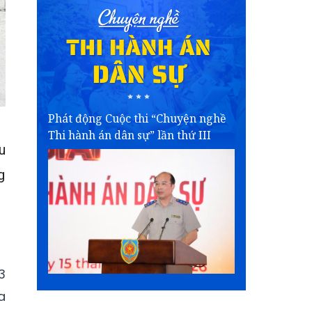
Phát động Cuộc thi “Chuyện nghề
Thi hành án dân sự” lần thứ III
u
g
3
a