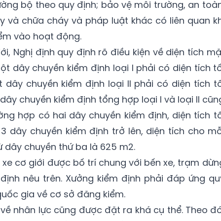
ường bộ theo quy định; bảo vệ môi trường, an toàn
y và chữa cháy và pháp luật khác có liên quan kh
iểm vào hoạt động.
i, Nghị định quy định rõ điều kiện về diện tích mặ
t dây chuyền kiểm định loại I phải có diện tích tố
 dây chuyền kiểm định loại II phải có diện tích tố
dây chuyền kiểm định tổng hợp loại I và loại II cũn
ường hợp có hai dây chuyền kiểm định, diện tích tố
 3 dây chuyền kiểm định trở lên, diện tích cho mỗ
ừ dây chuyền thứ ba là 625 m2.
xe cơ giới được bố trí chung với bến xe, trạm dừn
 định nêu trên. Xưởng kiểm định phải đáp ứng qu
quốc gia về cơ sở đăng kiểm.
về nhân lực cũng được đặt ra khá cụ thể. Theo đó