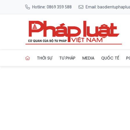
Hotline: 0869 359 588
Email: baodientuphapl
Trang chủ Từ 1/7/2026, áp d
THỜI SỰ
TƯ PHÁP
MEDIA
QUỐC TẾ
P