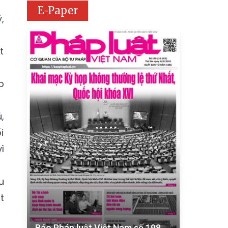
E-Paper
,
t
p
,
i
ì
u
t
Báo Pháp luật Việt Nam số 198