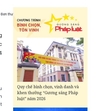
Đơn thư
g
c
4
Quy chế bình chọn, vinh danh và
u
khen thưởng “Gương sáng Pháp
m
luật” năm 2026
t