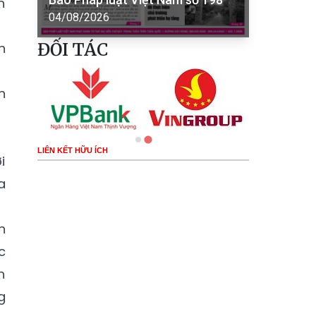
n
04/08/2026
ĐỐI TÁC
n
h
LIÊN KẾT HỮU ÍCH
i
a
h
c
h
g