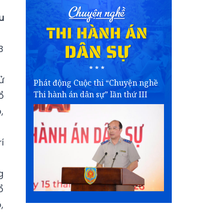
u
3
ử
Phát động Cuộc thi “Chuyện nghề
Thi hành án dân sự” lần thứ III
ổ
,
í
g
ổ
,