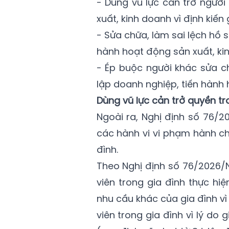
- Dùng vũ lực cản trở người
xuất, kinh doanh vì định kiến g
- Sửa chữa, làm sai lệch hồ 
hành hoạt động sản xuất, kinh
- Ép buộc người khác sửa c
lập doanh nghiệp, tiến hành h
Dùng vũ lực cản trở quyền tron
Ngoài ra, Nghị định số 76/
các hành vi vi phạm hành chí
đình.
Theo Nghị định số 76/2026/
viên trong gia đình thực h
nhu cầu khác của gia đình vì 
viên trong gia đình vì lý do g