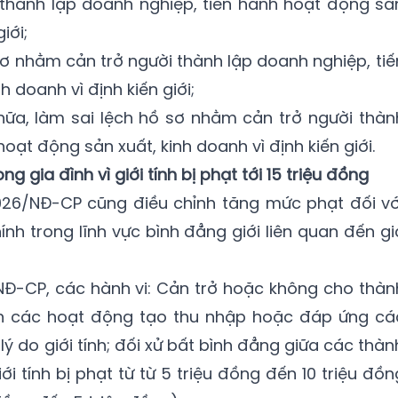
 thành lập doanh nghiệp, tiến hành hoạt động sả
iới;
sơ nhằm cản trở người thành lập doanh nghiệp, tiế
 doanh vì định kiến giới;
hữa, làm sai lệch hồ sơ nhằm cản trở người thàn
oạt động sản xuất, kinh doanh vì định kiến giới.
g gia đình vì giới tính bị phạt tới 15 triệu đồng
2026/NĐ-CP cũng điều chỉnh tăng mức phạt đối vớ
nh trong lĩnh vực bình đẳng giới liên quan đến gi
NĐ-CP, các hành vi: Cản trở hoặc không cho thàn
iện các hoạt động tạo thu nhập hoặc đáp ứng cá
lý do giới tính; đối xử bất bình đẳng giữa các thàn
iới tính bị phạt từ từ 5 triệu đồng đến 10 triệu đồn