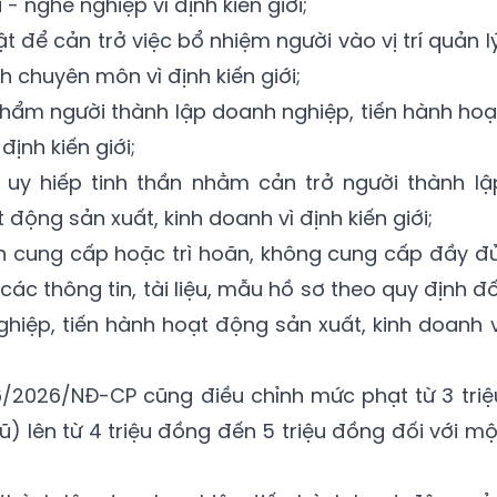
 - nghề nghiệp vì định kiến giới;
ật để cản trở việc bổ nhiệm người vào vị trí quản lý
 chuyên môn vì định kiến giới;
hẩm người thành lập doanh nghiệp, tiến hành hoạ
định kiến giới;
uy hiếp tinh thần nhằm cản trở người thành lậ
động sản xuất, kinh doanh vì định kiến giới;
oãn cung cấp hoặc trì hoãn, không cung cấp đầy đủ
ác thông tin, tài liệu, mẫu hồ sơ theo quy định đố
ghiệp, tiến hành hoạt động sản xuất, kinh doanh v
6/2026/NĐ-CP cũng điều chỉnh mức phạt từ 3 triệ
ũ) lên từ 4 triệu đồng đến 5 triệu đồng đối với mộ