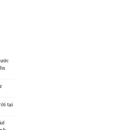
cước
iên
ừ
ời tại
kế