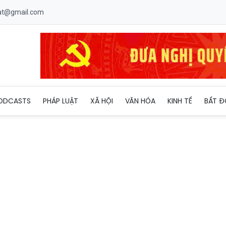
uat@gmail.com
phạt khi xúc phạm người vì định kiến giới
ODCASTS
PHÁP LUẬT
XÃ HỘI
VĂN HÓA
KINH TẾ
BẤT Đ