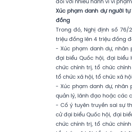
đối với nhiều hành vi vi phạm
Xúc phạm danh dự người tự ứ
đồng
Trong đó, Nghị định số 76/
triệu đồng lên 4 triệu đồng đ
- Xúc phạm danh dự, nhân p
đại biểu Quốc hội, đại biể
chức chính trị, tổ chức chính 
tổ chức xã hội, tổ chức xã hội
- Xúc phạm danh dự, nhân p
quản lý, lãnh đạo hoặc các c
- Cố ý tuyên truyền sai sự t
cử đại biểu Quốc hội, đại b
chức chính trị, tổ chức chính 