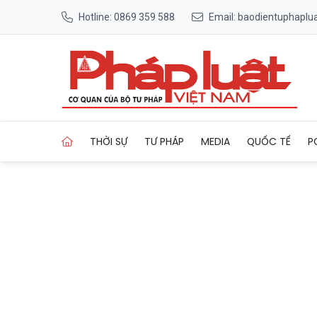
Hotline: 0869 359 588
Email: baodientuphapl
Trang chủ Từ 1/5, tăng mức 
THỜI SỰ
TƯ PHÁP
MEDIA
QUỐC TẾ
P