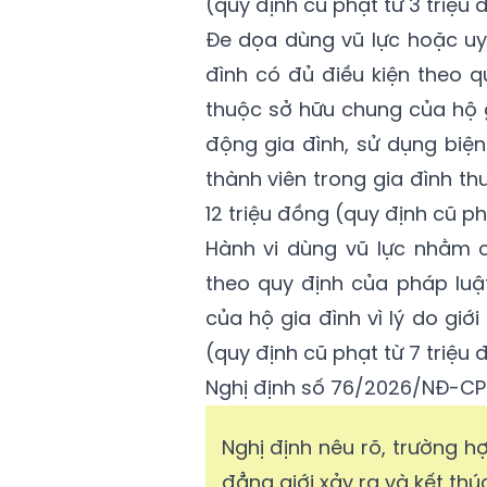
(quy định cũ phạt từ 3 triệu 
Đe dọa dùng vũ lực hoặc uy 
đình có đủ điều kiện theo q
thuộc sở hữu chung của hộ gia
động gia đình, sử dụng biện
thành viên trong gia đình th
12 triệu đồng (quy định cũ ph
Hành vi dùng vũ lực nhằm c
theo quy định của pháp luậ
của hộ gia đình vì lý do giới
(quy định cũ phạt từ 7 triệu 
Nghị định số 76/2026/NĐ-CP c
Nghị định nêu rõ, trường h
đẳng giới xảy ra và kết th