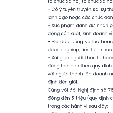
tổ chức xã hội, tổ chức xã hội
- Cố ý tuyên truyền sai sự th
lãnh đạo hoặc các chức danh
- Xúc phạm danh dự, nhân p
động sản xuất, kinh doanh vì 
- Đe dọa dùng vũ lực hoặc 
doanh nghiệp, tiến hành hoạt 
- Xúi giục người khác trì h
đúng thời hạn theo quy định c
với người thành lập doanh n
định kiến giới.
Cùng với đó, Nghị định số 7
đồng đến 5 triệu (quy định c
trong các hành vi sau đây: