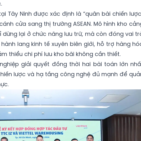
.
ại Tây Ninh được xác định là “quân bài chiến lược
ánh cửa sang thị trường ASEAN. Mô hình kho cản
̀ng lại ở chức năng lưu trữ, mà còn đóng vai tro
 hành lang kinh tế xuyên biên giới, hỗ trợ hàng hó
 thiểu chi phí lưu kho bãi không cần thiết.
iệp giải quyết đồng thời hai bài toán lớn nhấ
trí chiến lược và hạ tầng công nghệ đủ mạnh để quả
hực.