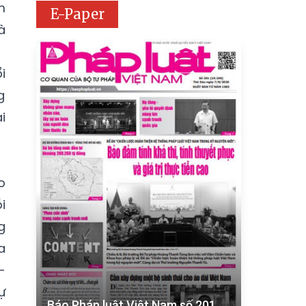
m
E-Paper
à
i
g
i
o
i
g
a
-
ự
Báo Pháp luật Việt Nam số 201