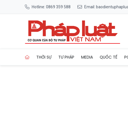
Hotline: 0869 359 588
Email: baodientuphapl
Trang chủ TTC IZ ký kết hợp
THỜI SỰ
TƯ PHÁP
MEDIA
QUỐC TẾ
P