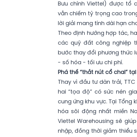
Bưu chính Viettel) được tổ c
vẫn chiếm tỷ trọng cao tron
lời giải mang tính dài hạn c
Theo định hướng hợp tác, h
các quỹ đất công nghiệp th
bước thay đổi phương thức l
- số hóa - tối ưu chi phí.
Phá thế “thắt nút cổ chai” tạ
Thay vì đầu tư dàn trải, TTC
hai “tọa độ” có sức nén giao
cung ứng khu vực. Tại Tổ
hóa sôi động nhất miền Nam
Viettel Warehousing sẽ giúp 
nhập, đồng thời giảm thiểu