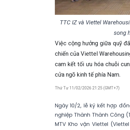
TTC IZ và Viettel Warehousi
song h
Việc cộng hưởng giữa quỹ đấ
chiến của Viettel Warehousing
cam kết tối ưu hóa chuỗi cu
cửa ngõ kinh tế phía Nam.
Thứ Tư 11/02/2026 21:25 (GMT+7)
Ngày 10/2, lễ ký kết hợp đ
nghiệp Thành Thành Công (T
MTV Kho vận Viettel (Viett