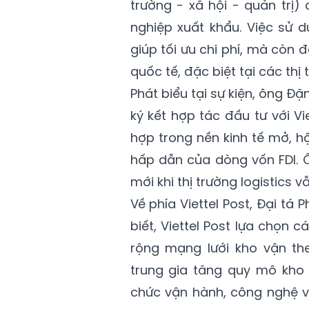
trường - xã hội - quản trị) c
nghiệp xuất khẩu. Việc sử 
giúp tối ưu chi phí, mà cò
quốc tế, đặc biệt tại các thị
Phát biểu tại sự kiện, ông Đ
ký kết hợp tác đầu tư với V
hợp trong nền kinh tế mở, hộ
hấp dẫn của dòng vốn FDI. Ô
mới khi thị trường logistics v
Về phía Viettel Post, Đại t
biết, Viettel Post lựa chọn
rộng mạng lưới kho vận th
trung gia tăng quy mô kho 
chức vận hành, công nghệ và