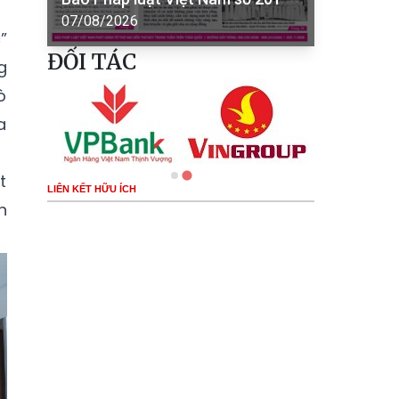
07/08/2026
”
ĐỐI TÁC
g
̀
a
t
LIÊN KẾT HỮU ÍCH
n