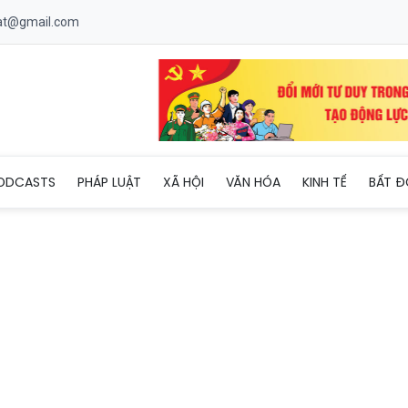
uat@gmail.com
 đồng hợp tác đầu tư với Viettel Warehousing
ODCASTS
PHÁP LUẬT
XÃ HỘI
VĂN HÓA
KINH TẾ
BẤT Đ