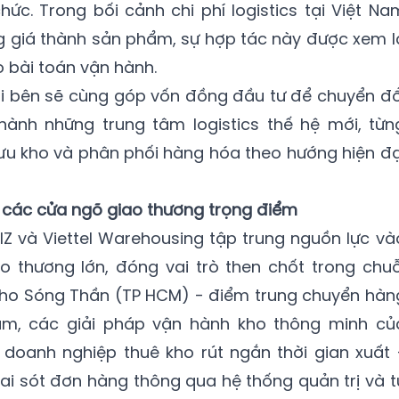
hức. Trong bối cảnh chi phí logistics tại Việt Na
g giá thành sản phẩm, sự hợp tác này được xem l
ho bài toán vận hành.
ai bên sẽ cùng góp vốn đồng đầu tư để chuyển đổ
ành những trung tâm logistics thế hệ mới, từn
ưu kho và phân phối hàng hóa theo hướng hiện đạ
i các cửa ngõ giao thương trọng điểm
 IZ và Viettel Warehousing tập trung nguồn lực và
 thương lớn, đóng vai trò then chốt trong chuỗ
ng kho Sóng Thần (TP HCM) - điểm trung chuyển hàn
, các giải pháp vận hành kho thông minh củ
doanh nghiệp thuê kho rút ngắn thời gian xuất 
 sai sót đơn hàng thông qua hệ thống quản trị và t