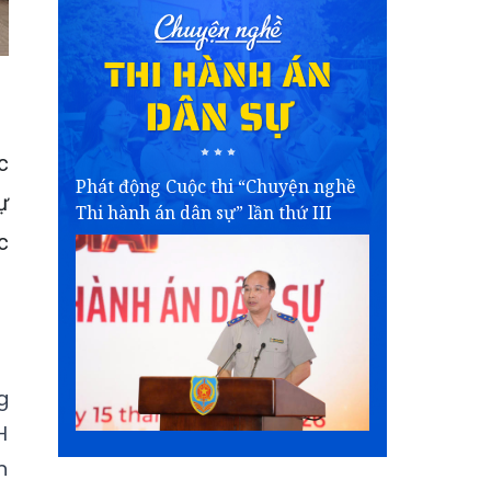
c
Phát động Cuộc thi “Chuyện nghề
ự
Thi hành án dân sự” lần thứ III
c
g
H
n