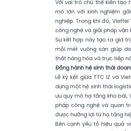
Với vai trò chủ thể kiến tạ
mô lớn với kinh nghiệm gâ
nghiệp. Trong khi đó, Viett
công nghệ và giải pháp vận 
Sự kết hợp này tạo ra giá tri
mỗi mét vuông sàn giúp doa
thất hàng hóa và trực tiếp n
Đồng hành hệ sinh thái doan
Lễ ký kết giữa TTC IZ và Vie
dựng một hệ sinh thái logist
ưu quy mô hạ tầng kho bãi, V
pháp công nghệ và quan t
được hưởng lợi từ hạ tầng hiện 
Bên cạnh yếu tố hiệu quả