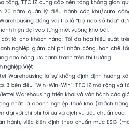
o hạ tầng, TTC IZ cung cấp nền tảng không gian qu
̀n 20 năm quản lý điều hành các khu/cụm côn
el Warehousing đóng vai trò là “bộ não số hóa” đư
hành hiện đại vào từng mét vuông kho bãi.
̣ cốt lõi cho khách hàng: Tối đa hóa hiệu suất trê
nh nghiệp giảm chi phí nhân công, hạn chế tổ
âng cao năng lực cạnh tranh trên thị trường.
h nghiệp Việt
ttel Warehousing là sự khẳng định định hướng xâ
ics 3 bên đều “Win-Win-Win”: TTC IZ mở rộng và tố
iettel Warehousing triển khai và vận hành các giả
rọng nhất là doanh nghiệp thuê kho (khách hàng
đại với chi phí tối ưu và dịch vụ tiêu chuẩn cao.
 vận hành, việc kiên định theo chuẩn mực ESG (mô