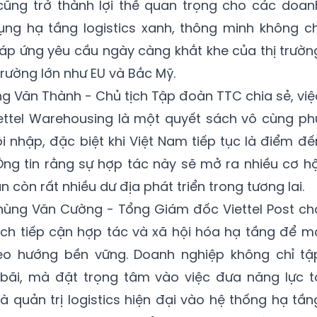
ũng trở thành lợi thế quan trọng cho các doan
dụng hạ tầng logistics xanh, thông minh không chi
n đáp ứng yêu cầu ngày càng khắt khe của thị trườn
 trường lớn như EU và Bắc Mỹ.
ặng Văn Thành - Chủ tịch Tập đoàn TTC chia sẻ, việ
iettel Warehousing là một quyết sách vô cùng ph
i nhập, đặc biệt khi Việt Nam tiếp tục là điểm đế
ng tin rằng sự hợp tác này sẽ mở ra nhiều cơ hộ
ẫn còn rất nhiều dư địa phát triển trong tương lai.
á Phùng Văn Cường - Tổng Giám đốc Viettel Post ch
 cách tiếp cận hợp tác và xã hội hóa hạ tầng để m
eo hướng bền vững. Doanh nghiệp không chỉ tậ
bãi, mà đặt trọng tâm vào việc đưa năng lực t
 quản trị logistics hiện đại vào hệ thống hạ tần