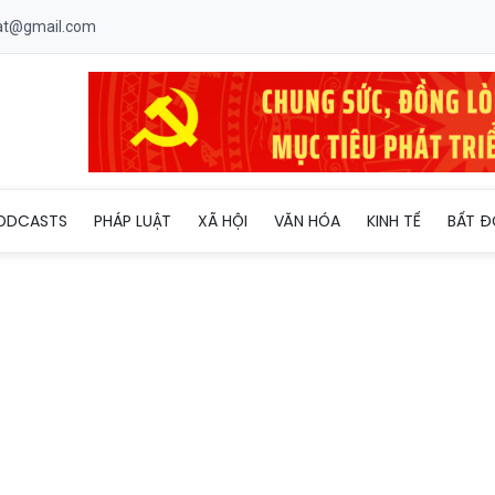
uat@gmail.com
20 năm lưu giữ những hành trình
ODCASTS
PHÁP LUẬT
XÃ HỘI
VĂN HÓA
KINH TẾ
BẤT Đ