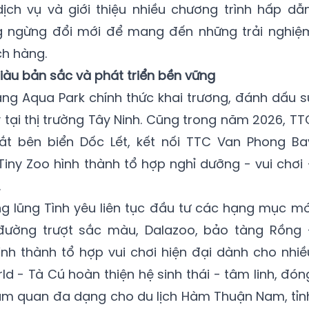
ịch vụ và giới thiệu nhiều chương trình hấp dẫn
ng ngừng đổi mới để mang đến những trải nghiệ
ch hàng.
 giàu bản sắc và phát triển bền vững
ng Aqua Park chính thức khai trương, đánh dấu s
y tại thị trường Tây Ninh. Cũng trong năm 2026, TT
t bên biển Dốc Lết, kết nối TTC Van Phong Ba
Tiny Zoo hình thành tổ hợp nghỉ dưỡng - vui chơi 
.
ng lũng Tình yêu liên tục đầu tư các hạng mục mớ
đường trượt sắc màu, Dalazoo, bảo tàng Rồng 
nh thành tổ hợp vui chơi hiện đại dành cho nhiề
d - Tà Cú hoàn thiện hệ sinh thái - tâm linh, đón
m quan đa dạng cho du lịch Hàm Thuận Nam, tỉn