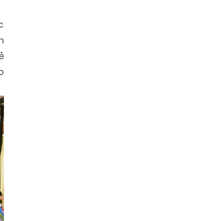
c
n
ẻ
o