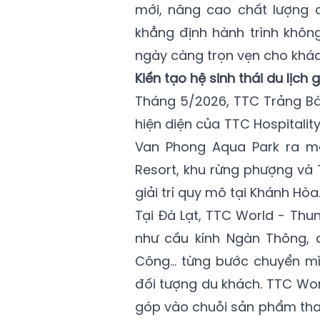
mới, nâng cao chất lượng d
khẳng định hành trình khô
ngày càng trọn vẹn cho khá
Kiến tạo hệ sinh thái du lịch
Tháng 5/2026, TTC Trảng Bà
hiện diện của TTC Hospitalit
Van Phong Aqua Park ra mắ
Resort, khu rừng phượng và 
giải trí quy mô tại Khánh Hòa
Tại Đà Lạt, TTC World - Thu
như cầu kính Ngàn Thông, 
Công... từng bước chuyển mì
đối tượng du khách. TTC Worl
góp vào chuỗi sản phẩm tha