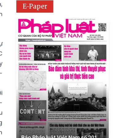
,
E-Paper
m
ự
C
y
-
i
-
u
g
h
Báo Pháp luật Việt Nam số 201