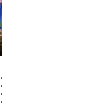
m
n
n
h