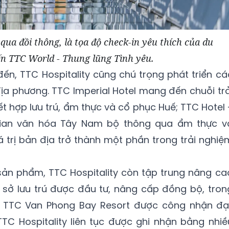
ua đồi thông, là tọa độ check-in yêu thích của du
ến TTC World - Thung lũng Tình yêu.
ến, TTC Hospitality cũng chú trọng phát triển cá
a phương. TTC Imperial Hotel mang đến chuỗi trả
t hợp lưu trú, ẩm thực và cổ phục Huế; TTC Hotel 
gian văn hóa Tây Nam bộ thông qua ẩm thực v
 trị bản địa trở thành một phần trong trải nghiệ
 sản phẩm, TTC Hospitality còn tập trung nâng ca
ơ sở lưu trú được đầu tư, nâng cấp đồng bộ, tron
 TTC Van Phong Bay Resort được công nhận đạ
TC Hospitality liên tục được ghi nhận bằng nhiề