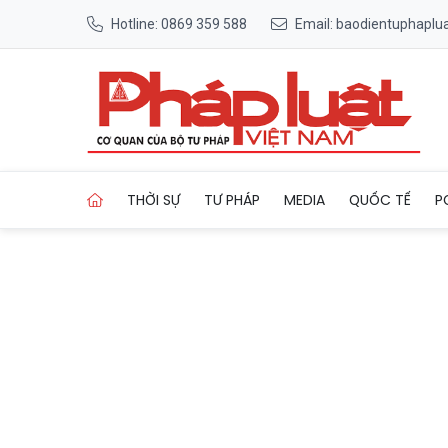
Hotline: 0869 359 588
Email: baodientuphapl
Trang chủ TTC Hospitality: 
THỜI SỰ
TƯ PHÁP
MEDIA
QUỐC TẾ
P