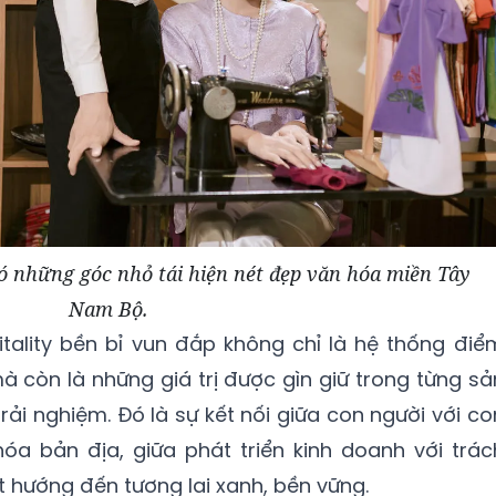
ó những góc nhỏ tái hiện nét đẹp văn hóa miền Tây
Nam Bộ.
tality bền bỉ vun đắp không chỉ là hệ thống điể
 còn là những giá trị được gìn giữ trong từng sả
rải nghiệm. Đó là sự kết nối giữa con người với co
 hóa bản địa, giữa phát triển kinh doanh với trác
hướng đến tương lai xanh, bền vững.