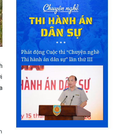
Phát động Cuộc thi “Chuyện nghề
Thi hành án dân sự” lần thứ III
h
i
a
m