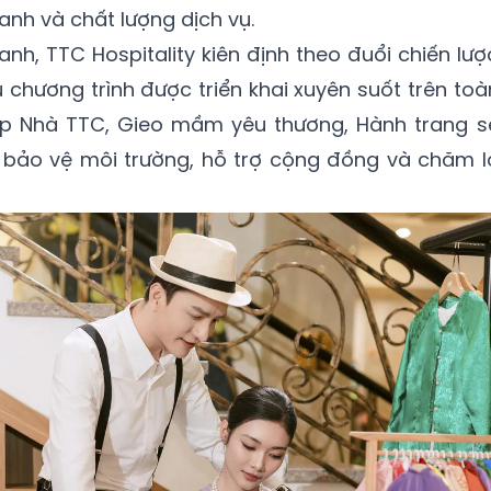
xanh và chất lượng dịch vụ.
nh, TTC Hospitality kiên định theo đuổi chiến lượ
u chương trình được triển khai xuyên suốt trên toà
ếp Nhà TTC, Gieo mầm yêu thương, Hành trang s
 bảo vệ môi trường, hỗ trợ cộng đồng và chăm l