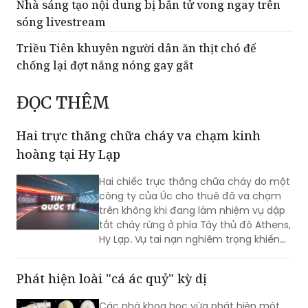
Triều Tiên khuyên người dân ăn thịt chó để
chống lại đợt nắng nóng gay gắt
ĐỌC THÊM
Hai trực thăng chữa cháy va chạm kinh
hoàng tại Hy Lạp
Hai chiếc trực thăng chữa cháy do một
công ty của Úc cho thuê đã va chạm
trên không khi đang làm nhiệm vụ dập
tắt cháy rừng ở phía Tây thủ đô Athens,
Hy Lạp. Vụ tai nạn nghiêm trọng khiến
hai người thiệt mạng.
Phát hiện loài "cá ác quỷ" kỳ dị
Các nhà khoa học vừa phát hiện một
loài cá hang động mới với hình thù vô
cùng kỳ lạ: Không có mắt và cơ thể