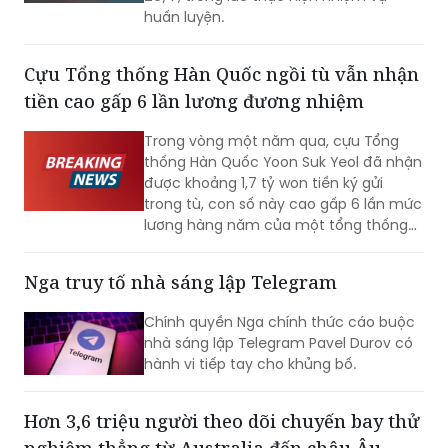
Cựu Tổng thống Hàn Quốc ngồi tù vẫn nhận
tiền cao gấp 6 lần lương đương nhiệm
Trong vòng một năm qua, cựu Tổng
thống Hàn Quốc Yoon Suk Yeol đã nhận
được khoảng 1,7 tỷ won tiền ký gửi
trong tù, con số này cao gấp 6 lần mức
lương hàng năm của một tổng thống
đương nhiệm. Không những vậy, cựu Đệ
nhất phu nhân Kim Keon-hee cũng ghi
Nga truy tố nhà sáng lập Telegram
nhận mức tiền ký gửi lên tới khoảng 170
triệu won, trở thành phạm nhân nhận
Chính quyền Nga chính thức cáo buộc
được nhiều tiền nhất tại Trại tạm giam
nhà sáng lập Telegram Pavel Durov có
miền Nam Seoul.
hành vi tiếp tay cho khủng bố.
Hơn 3,6 triệu người theo dõi chuyến bay thử
nghiệm thẳng từ Australia đến châu Âu
Chuyến bay thử nghiệm đầu tiên từ