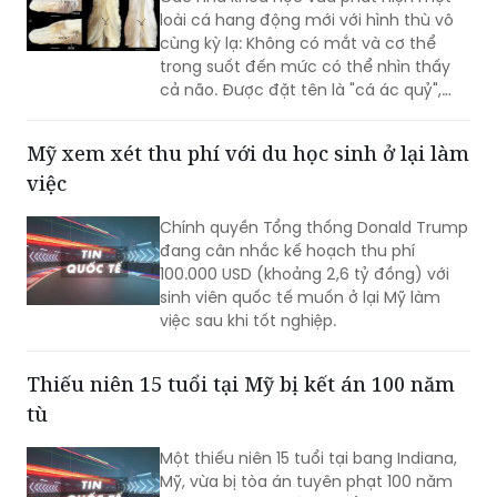
trong suốt đến mức có thể nhìn thấy
cả não. Được đặt tên là "cá ác quỷ",
sinh vật này được các chuyên gia đánh
giá có thể là một trong những loài cá
Mỹ xem xét thu phí với du học sinh ở lại làm
hiếm nhất trên thế giới hiện nay.
việc
Chính quyền Tổng thống Donald Trump
đang cân nhắc kế hoạch thu phí
100.000 USD (khoảng 2,6 tỷ đồng) với
sinh viên quốc tế muốn ở lại Mỹ làm
việc sau khi tốt nghiệp.
Thiếu niên 15 tuổi tại Mỹ bị kết án 100 năm
tù
Một thiếu niên 15 tuổi tại bang Indiana,
Mỹ, vừa bị tòa án tuyên phạt 100 năm
tù do liên quan đến vụ nổ súng của
băng nhóm tội phạm làm một phụ nữ
thiệt mạng. Vụ việc xuất phát từ kế