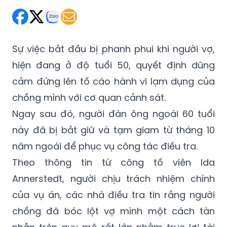
Sự việc bắt đầu bị phanh phui khi người vợ,
hiện đang ở độ tuổi 50, quyết định dũng
cảm đứng lên tố cáo hành vi lạm dụng của
chồng mình với cơ quan cảnh sát.
Ngay sau đó, người đàn ông ngoài 60 tuổi
này đã bị bắt giữ và tạm giam từ tháng 10
năm ngoái để phục vụ công tác điều tra.
Theo thông tin từ công tố viên Ida
Annerstedt, người chịu trách nhiệm chính
của vụ án, các nhà điều tra tin rằng người
chồng đã bóc lột vợ mình một cách tàn
nhẫn trên quy mô rất lớn nhằm trục lợi tài
chính cá nhân.