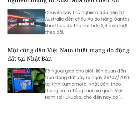
Australia đến châu Âu do hãng Qantas
khai thác đã thu hút hơn 3,6 triệu lượt
theo dõi.
Một công dân Việt Nam thiệt mạng do động
đất tại Nhật Bản
Bộ Ngoại giao cho biết, liên quan đến
trận động đất xảy ra ngày 28/07/2026
tại tỉnh Kumamoto, Nhật Bản, theo
thông tin từ Tổng Lãnh sự quán Việt
Nam tại Fukuoka, cho đến nay có 1
công dân Việt Nam thiệt mạng và một
số công dân Việt Nam bị thương trong
trận động đất.