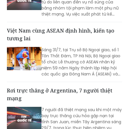
hoạch ám sát bất thành một nhân
chứng, khiến một nạn nhân không liên
Việt Nam cùng ASEAN định hình, kiến tạo
quan tử vong và hai người khác bị
tương lai
thương.
Sáng 31/7, tại Trụ sở Bộ Ngoại giao, số 1
Tôn Thất Đàm, TP Hà Nội, Bộ Ngoại giao
tổ chức Lễ thượng cờ ASEAN nhân kỷ
niệm 59 năm Ngày thành lập Hiệp hội
các quốc gia Đông Nam Á (ASEAN) và
31 năm Việt Nam tham gia ASEAN.
Rơi trực thăng ở Argentina, 7 người thiệt
mạng
7 người đã thiệt mạng sau khi một máy
bay trực thăng cứu hỏa gặp nạn tại
tỉnh San Juan, miền Tây Argentina sáng
29/7, trong lúc thực hiện nhiệm vụ
huấn luyện.