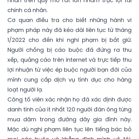
Cơ quan điều tra cho biết những hành vi
phạm pháp này đã kéo dài liên tục từ tháng
1/2022 cho đến khi nghi phạm bị bắt giữ.
Người chồng bị cáo buộc đã đứng ra thu
xếp, quảng cáo trên internet và trực tiếp thu
lợi nhuận từ việc ép buộc người bạn đời của
mình cung cấp dịch vụ tình dục cho hàng
loạt người lạ.
Công tố viên xác nhận họ đã xác định được
danh tính của ít nhất 120 người đàn ông từng
mua dâm trong đường dây gia đình này.
Mặc dù nghi phạm liên tục lên tiếng bác bỏ
mọi cáo buộc và khẳng định mình vô tội,
các bằng chứng thu thập được vẫn dẫn đến