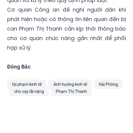
nã, đồng thời tiếp tục điều tra mở rộng vụ
án để làm rõ vai trò của các cá nhân liên
quan và xử lý theo quy định pháp luật.
Cơ quan Công an đề nghị người dân khi
phát hiện hoặc có thông tin liên quan đến bị
can Phạm Thị Thanh cần kịp thời thông báo
cho cơ quan chức năng gần nhất để phối
hợp xử lý.
Đông Bắc
tội phạm kinh tế
Ảnh hưởng kinh tế
Hải Phòng
cho vay lãi nặng
Phạm Thị Thanh