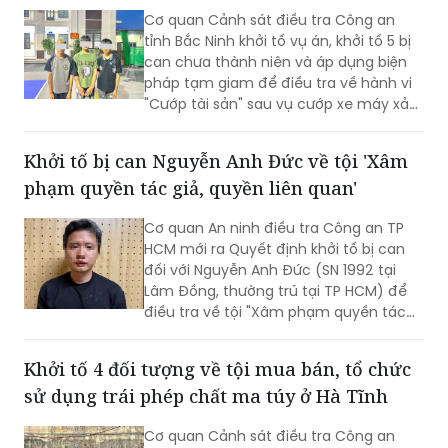
mã độc và chiếm đoạt tài sản của
Khởi tố 5 thiếu niên trong vụ cướp xe máy
người dân.
giữa đêm ở Bắc Ninh
Cơ quan Cảnh sát điều tra Công an
tỉnh Bắc Ninh khởi tố vụ án, khởi tố 5 bị
can chưa thành niên và áp dụng biện
pháp tạm giam để điều tra về hành vi
"Cướp tài sản" sau vụ cướp xe máy xảy
ra trên địa bàn xã Xuân Cẩm.
Khởi tố bị can Nguyễn Anh Đức về tội 'Xâm
phạm quyền tác giả, quyền liên quan'
Cơ quan An ninh điều tra Công an TP
HCM mới ra Quyết định khởi tố bị can
đối với Nguyễn Anh Đức (SN 1992 tại
Lâm Đồng, thường trú tại TP HCM) để
điều tra về tội "Xâm phạm quyền tác
giả, quyền liên quan" theo khoản 2 Điều
225 Bộ luật Hình sự năm 2015.
Khởi tố 4 đối tượng về tội mua bán, tổ chức