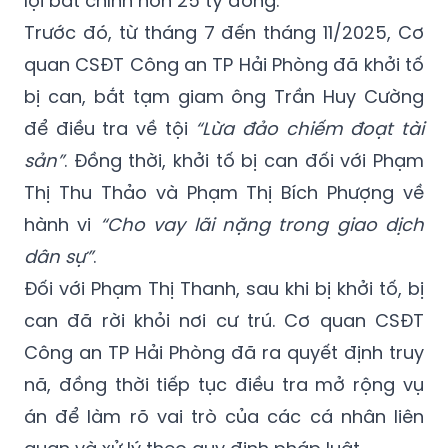
tới khoảng 338 tỷ đồng. Qua hoạt động cho
vay lãi nặng, các đối tượng bị cáo buộc thu
lợi bất chính hơn 25 tỷ đồng.
Trước đó, từ tháng 7 đến tháng 11/2025, Cơ
quan CSĐT Công an TP Hải Phòng đã khởi tố
bị can, bắt tạm giam ông Trần Huy Cường
để điều tra về tội
“Lừa đảo chiếm đoạt tài
sản”
. Đồng thời, khởi tố bị can đối với Phạm
Thị Thu Thảo và Phạm Thị Bích Phượng về
hành vi
“Cho vay lãi nặng trong giao dịch
dân sự”
.
Đối với Phạm Thị Thanh, sau khi bị khởi tố, bị
can đã rời khỏi nơi cư trú. Cơ quan CSĐT
Công an TP Hải Phòng đã ra quyết định truy