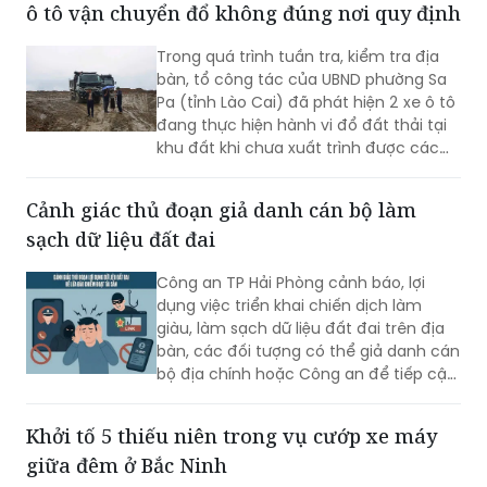
ĐỌC THÊM
Đất thải từ khu tái định cư Tây Bắc được 2 xe
ô tô vận chuyển đổ không đúng nơi quy định
Trong quá trình tuần tra, kiểm tra địa
bàn, tổ công tác của UBND phường Sa
Pa (tỉnh Lào Cai) đã phát hiện 2 xe ô tô
đang thực hiện hành vi đổ đất thải tại
khu đất khi chưa xuất trình được các
giấy tờ pháp lý liên quan.
Cảnh giác thủ đoạn giả danh cán bộ làm
sạch dữ liệu đất đai
Công an TP Hải Phòng cảnh báo, lợi
dụng việc triển khai chiến dịch làm
giàu, làm sạch dữ liệu đất đai trên địa
bàn, các đối tượng có thể giả danh cán
bộ địa chính hoặc Công an để tiếp cận,
thu thập thông tin cá nhân, phát tán