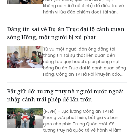
Ngày 4/8, Công an phường Vĩnh Tuy
(Hà Nội) cho biết đã tạm giữ Tống Thị
Hiền (SN 2002, quê Ninh Bình, hiện
không có nơi ở cố định) để điều tra về
hành vi lừa đảo chiếm đoạt tài sản.
Đăng tin sai về Dự án Trục đại lộ cảnh quan
sông Hồng, một người bị xử phạt
Từ vụ một người đàn ông đăng tải
thông tin sai sự thật liên quan đến
công tác quy hoạch, giải phóng mặt
bằng Dự án Trục đại lộ cảnh quan sông
Hồng, Công an TP Hà Nội khuyến cáo
người dân cần kiểm chứng nguồn tin
trước khi bình luận, chia sẻ trên mạng
Bắt giữ đối tượng truy nã người nước ngoài
xã hội, tránh tiếp tay cho tin giả và vi
nhập cảnh trái phép để lẩn trốn
phạm pháp luật.
(PLVN) - Lực lượng Công an TP Hải