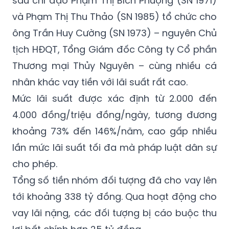
định trong khoảng thời gian từ năm 2023
đến năm 2025, Phạm Thị Thanh đã đứng
sau chỉ đạo Phạm Thị Bích Phượng (SN 1971)
và Phạm Thị Thu Thảo (SN 1985) tổ chức cho
ông Trần Huy Cường (SN 1973) – nguyên Chủ
tịch HĐQT, Tổng Giám đốc Công ty Cổ phần
Thương mại Thủy Nguyên – cùng nhiều cá
nhân khác vay tiền với lãi suất rất cao.
Mức lãi suất được xác định từ 2.000 đến
4.000 đồng/triệu đồng/ngày, tương đương
khoảng 73% đến 146%/năm, cao gấp nhiều
lần mức lãi suất tối đa mà pháp luật dân sự
cho phép.
Tổng số tiền nhóm đối tượng đã cho vay lên