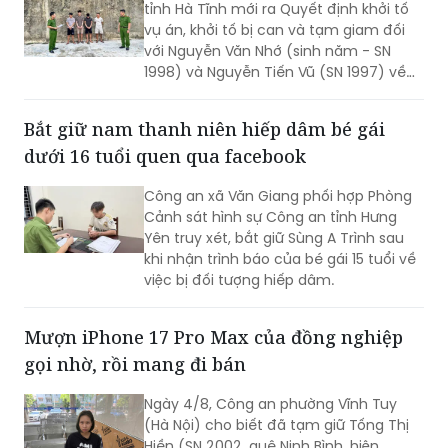
sử dụng trái phép chất ma túy ở Hà Tĩnh
Cơ quan Cảnh sát điều tra Công an
tỉnh Hà Tĩnh mới ra Quyết định khởi tố
vụ án, khởi tố bị can và tạm giam đối
với Nguyễn Văn Nhớ (sinh năm - SN
1998) và Nguyễn Tiến Vũ (SN 1997) về
tội "Tổ chức sử dụng trái phép chất ma
túy"; đồng thời khởi tố bị can, tạm giam
Bắt giữ nam thanh niên hiếp dâm bé gái
Nguyễn Quang Vinh (SN 1995) và Trần
dưới 16 tuổi quen qua facebook
Mạnh Cường (SN 2003) về tội "Mua bán
trái phép chất ma túy".
Công an xã Văn Giang phối hợp Phòng
Cảnh sát hình sự Công an tỉnh Hưng
Yên truy xét, bắt giữ Sùng A Trình sau
khi nhận trình báo của bé gái 15 tuổi về
việc bị đối tượng hiếp dâm.
Mượn iPhone 17 Pro Max của đồng nghiệp
gọi nhờ, rồi mang đi bán