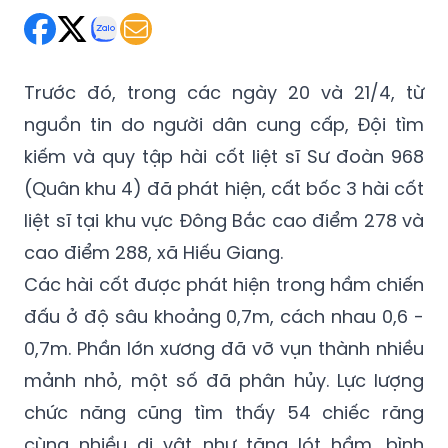
Trước đó, trong các ngày 20 và 21/4, từ
nguồn tin do người dân cung cấp, Đội tìm
kiếm và quy tập hài cốt liệt sĩ Sư đoàn 968
(Quân khu 4) đã phát hiện, cất bốc 3 hài cốt
liệt sĩ tại khu vực Đông Bắc cao điểm 278 và
cao điểm 288, xã Hiếu Giang.
Các hài cốt được phát hiện trong hầm chiến
đấu ở độ sâu khoảng 0,7m, cách nhau 0,6 -
0,7m. Phần lớn xương đã vỡ vụn thành nhiều
mảnh nhỏ, một số đã phân hủy. Lực lượng
chức năng cũng tìm thấy 54 chiếc răng
cùng nhiều di vật như tăng lót hầm, bình