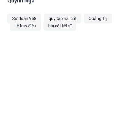
Quỳnh Nga
Sư đoàn 968
quy tập hài cốt
Quảng Trị
Lễ truy điệu
hài cốt liệt sĩ
TIN CÙNG CHUYÊN MỤC