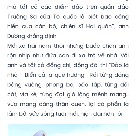
mà tất cả các điểm đảo trên quần đảo
Trường Sa của Tổ quốc là biết bao cống
hiến của cán bộ, chiến sĩ Hải quân”, anh
Dương khẳng định.
Mới xa hai năm thôi nhưng bước chân anh
rộn nhịp như đứa con đi xa trở về nhà. Với
anh và tất cả đồng chí, đồng đội thì “Đảo là
nhà - Biển cả là quê hương”. Rồi từng dáng
bàng vuông, phong ba, bão táp, từng dải
cát, vỉa kè, từng đợt gió lộng mênh mang…
vừa mang dáng thân quen, lại có phần lạ
lẫm bởi sức sống tươi mới, hiện đại hơn rồi.