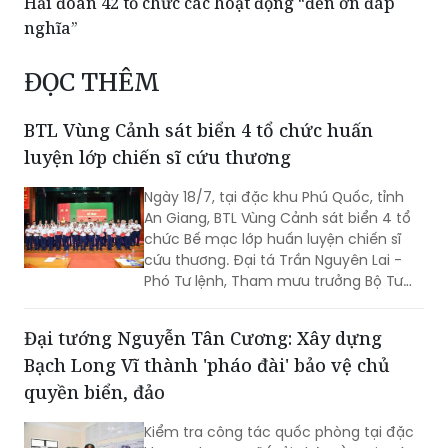
Hải đoàn 42 tổ chức các hoạt động “đền ơn đáp
nghĩa”
ĐỌC THÊM
BTL Vùng Cảnh sát biển 4 tổ chức huấn
luyện lớp chiến sĩ cứu thương
Ngày 18/7, tại đặc khu Phú Quốc, tỉnh
An Giang, BTL Vùng Cảnh sát biển 4 tổ
chức Bế mạc lớp huấn luyện chiến sĩ
cứu thương. Đại tá Trần Nguyên Lai -
Phó Tư lệnh, Tham mưu trưởng Bộ Tư
lệnh Vùng Cảnh sát biển 4, Trưởng ban
tổ chức lớp huấn luyện chủ trì bế mạc.
Đại tướng Nguyễn Tân Cương: Xây dựng
Bạch Long Vĩ thành 'pháo đài' bảo vệ chủ
quyền biển, đảo
Kiểm tra công tác quốc phòng tại đặc