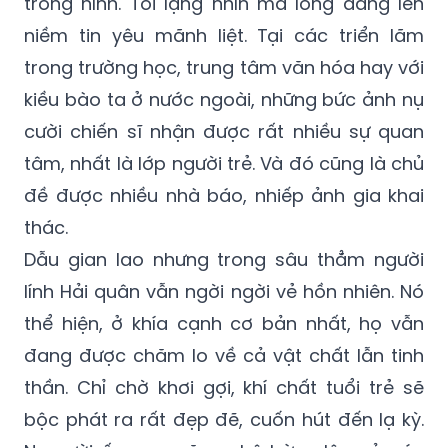
trong hình. Tôi lặng nhìn mà lòng dâng lên
niềm tin yêu mãnh liệt. Tại các triển lãm
trong trường học, trung tâm văn hóa hay với
kiều bào ta ở nước ngoài, những bức ảnh nụ
cười chiến sĩ nhận được rất nhiều sự quan
tâm, nhất là lớp người trẻ. Và đó cũng là chủ
đề được nhiều nhà báo, nhiếp ảnh gia khai
thác.
Dẫu gian lao nhưng trong sâu thẳm người
lính Hải quân vẫn ngời ngời vẻ hồn nhiên. Nó
thể hiện, ở khía cạnh cơ bản nhất, họ vẫn
đang được chăm lo về cả vật chất lẫn tinh
thần. Chỉ chờ khơi gợi, khí chất tuổi trẻ sẽ
bộc phát ra rất đẹp đẽ, cuốn hút đến lạ kỳ.