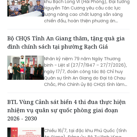
khu Bạch Long Vĩ (Hải Phòng), Đại tướng
Nguyễn Tân Cương yêu cầu các lực
lượng nâng cao chất lượng sẵn sàng
chiến đấu, hoàn thiện phương án
phòng thủ, chủ động xử lý mọi tình
huống, đồng thời gắn phát triển kinh tế
Bộ CHQS Tỉnh An Giang thăm, tặng quà gia
biển với củng cố quốc phòng, an ninh.
đình chính sách tại phường Rạch Giá
Nhân kỷ niệm 79 năm Ngày Thương
binh - Liệt sĩ (27/7/1947 – 27/7/2026),
ngày 17/7, đoàn công tác Bộ Chỉ huy
Quân sự tỉnh An Giang do Đại tá Chau
Chắc, Phó Chính ủy Bộ CHQS tỉnh làm
trưởng đoàn đã đến thăm, trao 4 phần
quà của Quân ủy Trung ương, Bộ Quốc
BTL Vùng Cảnh sát biển 4 thi đua thực hiện
phòng tặng các gia đình chính sách,
nhiệm vụ quân sự quốc phòng giai đoạn
người có công với cách mạng trên địa
bàn phường Rạch Giá, An Giang.
2026 - 2030
Chiều 16/7, tại đặc khu Phú Quốc (tỉnh