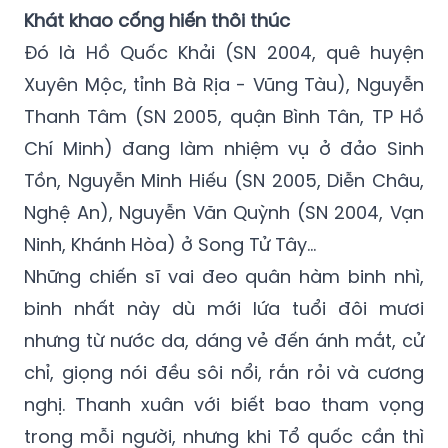
Khát khao cống hiến thôi thúc
Đó là Hồ Quốc Khải (SN 2004, quê huyện
Xuyên Mộc, tỉnh Bà Rịa - Vũng Tàu), Nguyễn
Thanh Tâm (SN 2005, quận Bình Tân, TP Hồ
Chí Minh) đang làm nhiệm vụ ở đảo Sinh
Tồn, Nguyễn Minh Hiếu (SN 2005, Diễn Châu,
Nghệ An), Nguyễn Văn Quỳnh (SN 2004, Vạn
Ninh, Khánh Hòa) ở Song Tử Tây...
Những chiến sĩ vai đeo quân hàm binh nhì,
binh nhất này dù mới lứa tuổi đôi mươi
nhưng từ nước da, dáng vẻ đến ánh mắt, cử
chỉ, giọng nói đều sôi nổi, rắn rỏi và cương
nghị. Thanh xuân với biết bao tham vọng
trong mỗi người, nhưng khi Tổ quốc cần thì