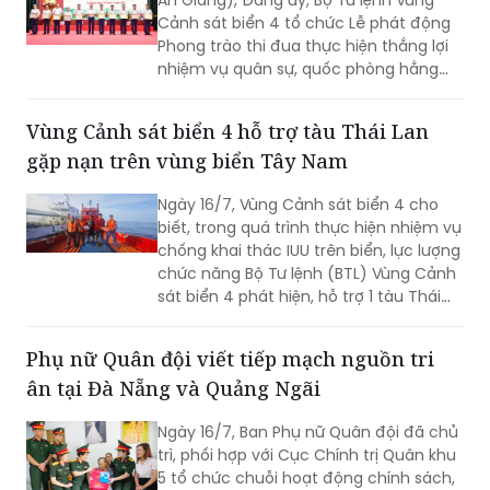
An Giang), Đảng ủy, Bộ Tư lệnh Vùng
Cảnh sát biển 4 tổ chức Lễ phát động
Phong trào thi đua thực hiện thắng lợi
nhiệm vụ quân sự, quốc phòng hằng
năm và giai đoạn 2026 – 2030. Thiếu
tướng Nguyễn Văn Dũng - Bí thư Đảng
Vùng Cảnh sát biển 4 hỗ trợ tàu Thái Lan
ủy, Chính ủy, Chủ tịch Hội đồng Thi đua
gặp nạn trên vùng biển Tây Nam
- Khen thưởng Bộ Tư lệnh Vùng Cảnh
sát biển 4 chủ trì buổi Lễ.
Ngày 16/7, Vùng Cảnh sát biển 4 cho
biết, trong quá trình thực hiện nhiệm vụ
chống khai thác IUU trên biển, lực lượng
chức năng Bộ Tư lệnh (BTL) Vùng Cảnh
sát biển 4 phát hiện, hỗ trợ 1 tàu Thái
Lan bị hỏng máy, trôi dạt trên vùng biển
Tây Nam.
Phụ nữ Quân đội viết tiếp mạch nguồn tri
ân tại Đà Nẵng và Quảng Ngãi
Ngày 16/7, Ban Phụ nữ Quân đội đã chủ
trì, phối hợp với Cục Chính trị Quân khu
5 tổ chức chuỗi hoạt động chính sách,