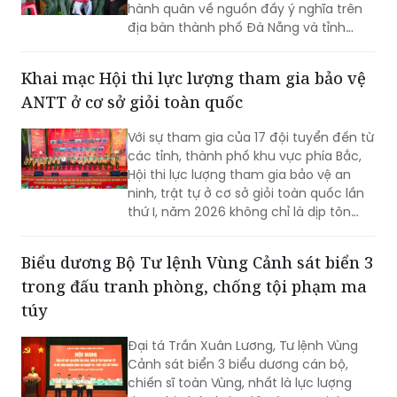
hành quân về nguồn đầy ý nghĩa trên
địa bàn thành phố Đà Nẵng và tỉnh
Quảng Ngãi
Khai mạc Hội thi lực lượng tham gia bảo vệ
ANTT ở cơ sở giỏi toàn quốc
Với sự tham gia của 17 đội tuyển đến từ
các tỉnh, thành phố khu vực phía Bắc,
Hội thi lực lượng tham gia bảo vệ an
ninh, trật tự ở cơ sở giỏi toàn quốc lần
thứ I, năm 2026 không chỉ là dịp tôn
vinh những mô hình hiệu quả mà còn
góp phần nâng cao kỹ năng, nghiệp vụ
Biểu dương Bộ Tư lệnh Vùng Cảnh sát biển 3
cho lực lượng giữ gìn bình yên từ cơ sở.
trong đấu tranh phòng, chống tội phạm ma
túy
Đại tá Trần Xuân Lương, Tư lệnh Vùng
Cảnh sát biển 3 biểu dương cán bộ,
chiến sĩ toàn Vùng, nhất là lực lượng