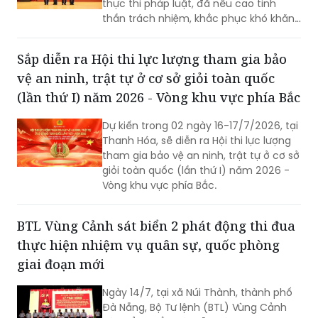
thực thi pháp luật, đã nêu cao tinh
thần trách nhiệm, khắc phục khó khăn,
kiên quyết đấu tranh với các loại tội
phạm, vi phạm pháp luật, hoàn thành
Sắp diễn ra Hội thi lực lượng tham gia bảo
xuất sắc nhiệm vụ được giao...
vệ an ninh, trật tự ở cơ sở giỏi toàn quốc
(lần thứ I) năm 2026 - Vòng khu vực phía Bắc
Dự kiến trong 02 ngày 16-17/7/2026, tại
Thanh Hóa, sẽ diễn ra Hội thi lực lượng
tham gia bảo vệ an ninh, trật tự ở cơ sở
giỏi toàn quốc (lần thứ I) năm 2026 -
Vòng khu vực phía Bắc.
BTL Vùng Cảnh sát biển 2 phát động thi đua
thực hiện nhiệm vụ quân sự, quốc phòng
giai đoạn mới
Ngày 14/7, tại xã Núi Thành, thành phố
Đà Nẵng, Bộ Tư lệnh (BTL) Vùng Cảnh