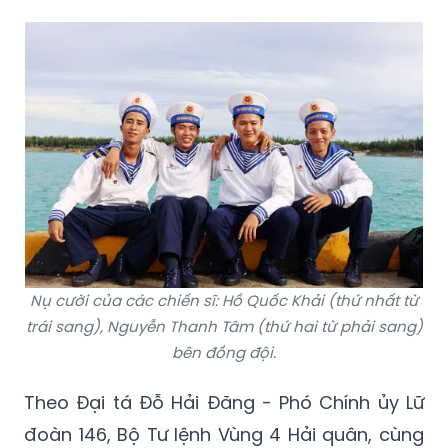
Nụ cười của các chiến sĩ: Hồ Quốc Khải (thứ nhất từ
trái sang), Nguyễn Thanh Tâm (thứ hai từ phải sang)
bên đồng đội.
Theo Đại tá Đỗ Hải Đăng - Phó Chính ủy Lữ
đoàn 146, Bộ Tư lệnh Vùng 4 Hải quân, cùng