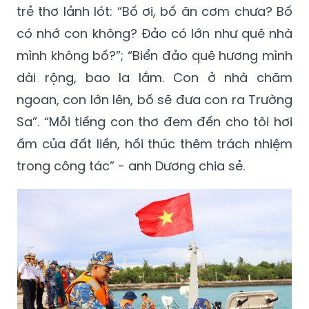
trẻ thơ lảnh lót: “Bố ơi, bố ăn cơm chưa? Bố
có nhớ con không? Đảo có lớn như quê nhà
mình không bố?”; “Biển đảo quê hương mình
dài rộng, bao la lắm. Con ở nhà chăm
ngoan, con lớn lên, bố sẽ đưa con ra Trường
Sa”. “Mỗi tiếng con thơ đem đến cho tôi hơi
ấm của đất liền, hối thúc thêm trách nhiệm
trong công tác” - anh Dương chia sẻ.