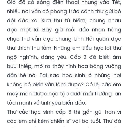
Giờ đã có sóng điện thoại nhưng vào Tết,
nhiều nơi vẫn có phong trào cánh thư gửi bộ
đội đảo xa. Xưa thư từ hiếm, chung nhau
đọc một lá. Bây giờ mỗi đảo nhận hàng
chục thư vẫn đọc chung. Lính Hải quân đọc
thư thích thú lắm. Những em tiểu học lời thư
ngộ nghĩnh, đáng yêu. Cấp 2 đã biết làm
bưu thiếp, mở ra thấy hình hoa bàng vuông
dần hé nở. Tại sao học sinh ở những nơi
không có biển vẫn làm được? Có lẽ, các em
may mắn được học tập dưới mái trường lan
tỏa mạnh về tình yêu biển đảo.
Thư của học sinh cấp 3 thì gần gũi hơn vì
các em chỉ kém chiến sĩ vài ba tuổi. Thư đã