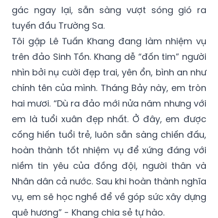
gác ngay lại, sẵn sàng vượt sóng gió ra
tuyến đầu Trường Sa.
Tôi gặp Lê Tuấn Khang đang làm nhiệm vụ
trên đảo Sinh Tồn. Khang dễ “đốn tim” người
nhìn bởi nụ cười đẹp trai, yên ổn, bình an như
chính tên của mình. Tháng Bảy này, em tròn
hai mươi. “Dù ra đảo mới nửa năm nhưng với
em là tuổi xuân đẹp nhất. Ở đây, em được
cống hiến tuổi trẻ, luôn sẵn sàng chiến đấu,
hoàn thành tốt nhiệm vụ để xứng đáng với
niềm tin yêu của đồng đội, người thân và
Nhân dân cả nước. Sau khi hoàn thành nghĩa
vụ, em sẽ học nghề để về góp sức xây dựng
quê hương” - Khang chia sẻ tự hào.