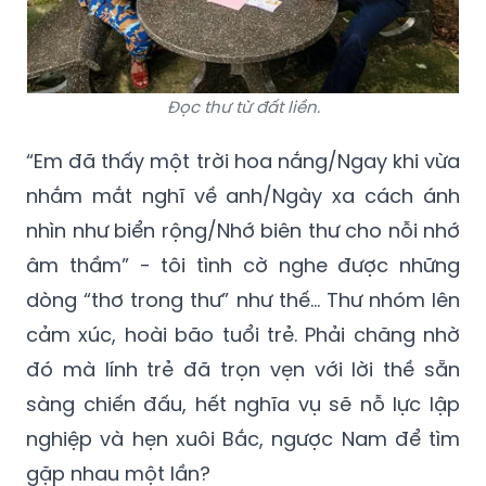
Đọc thư từ đất liền.
“Em đã thấy một trời hoa nắng/Ngay khi vừa
nhắm mắt nghĩ về anh/Ngày xa cách ánh
nhìn như biển rộng/Nhớ biên thư cho nỗi nhớ
âm thầm” - tôi tình cờ nghe được những
dòng “thơ trong thư” như thế... Thư nhóm lên
cảm xúc, hoài bão tuổi trẻ. Phải chăng nhờ
đó mà lính trẻ đã trọn vẹn với lời thề sẵn
sàng chiến đấu, hết nghĩa vụ sẽ nỗ lực lập
nghiệp và hẹn xuôi Bắc, ngược Nam để tìm
gặp nhau một lần?