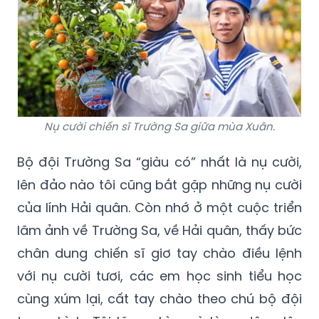
Nụ cười chiến sĩ Trường Sa giữa mùa Xuân.
Bộ đội Trường Sa “giàu có” nhất là nụ cười,
lên đảo nào tôi cũng bắt gặp những nụ cười
của lính Hải quân. Còn nhớ ở một cuộc triển
lãm ảnh về Trường Sa, về Hải quân, thấy bức
chân dung chiến sĩ giơ tay chào điều lệnh
với nụ cười tươi, các em học sinh tiểu học
cùng xúm lại, cất tay chào theo chú bộ đội