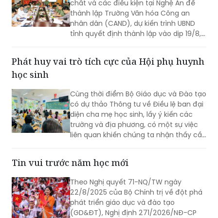
chất và các điều kiện tại Nghệ An để
thành lập Trường Văn hóa Công an
nhân dân (CAND), dự kiến trình UBND
tỉnh quyết định thành lập vào dịp 19/8,
kịp khai giảng năm học 2026-2027.
Phát huy vai trò tích cực của Hội phụ huynh
học sinh
Cùng thời điểm Bộ Giáo dục và Đào tạo
có dự thảo Thông tư về Điều lệ ban đại
diện cha mẹ học sinh, lấy ý kiến các
trường và địa phương, có một sự việc
liên quan khiến chúng ta nhận thấy cần
có các quy định chặt chẽ ngăn chặn
tình trạng Ban đại diện cha mẹ học sinh
Tin vui trước năm học mới
(Hội phụ huynh học sinh (PHHS)) lạm
thu tại một số nơi.
Theo Nghị quyết 71-NQ/TW ngày
22/8/2025 của Bộ Chính trị về đột phá
phát triển giáo dục và đào tạo
(GD&ĐT), Nghị định 271/2026/NĐ-CP