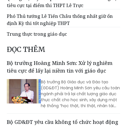
tiêu cực tại điểm thi THPT Lê Trực
Phó Thủ tướng Lê Tiến Châu thống nhất giữ ổn
định Kỳ thi tốt nghiệp THPT
Trung thực trong giáo dục
ĐỌC THÊM
Bộ trưởng Hoàng Minh Sơn: Xử lý nghiêm
tiêu cực để lấy lại niềm tin với giáo dục
Bộ trưởng Bộ Giáo dục và Đào tạo
(GD&ĐT) Hoàng Minh Sơn yêu cầu toàn
ngành phải trả lại chất lượng giáo dục
thực chất cho học sinh, xây dựng một
hệ thống “học thật, thi thật, nhân tài
thật, giá trị thật”; chấm dứt triệt để tình
trạng nâng điểm, làm đẹp học bạ để
Bộ GD&ĐT yêu cầu không tổ chức hoạt động
chạy theo thành tích.