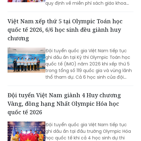
quy định về miễn phí sách giáo khoa
(SGK) giáo dục phổ thông; từ năm học
2029 - 2030, học sinh (HS) cả nước
Việt Nam xếp thứ 5 tại Olympic Toán học
được miễn phí SGK. Hình thức là mượn
quốc tế 2026, 6/6 học sinh đều giành huy
- trả để SGK được sử dụng nhiều lần.
chương
Đội tuyển quốc gia Việt Nam tiếp tục
ghi dấu ấn tại Kỳ thi Olympic Toán học
quốc tế (IMO) năm 2026 khi xếp thứ 5
trong tổng số 119 quốc gia và vùng lãnh
thổ tham dự. Cả 6 học sinh của đội
tuyển đều giành huy chương, gồm 2
Huy chương Vàng, 3 Huy chương Bạc và
Đội tuyển Việt Nam giành 4 Huy chương
1 Huy chương Đồng.
Vàng, đồng hạng Nhất Olympic Hóa học
quốc tế 2026
Đội tuyển quốc gia Việt Nam tiếp tục
ghi dấu ấn tại đấu trường Olympic Hóa
học quốc tế khi cả 4 học sinh dự thi