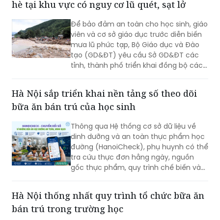
hè tại khu vực có nguy cơ lũ quét, sạt lở
Để bảo đảm an toàn cho học sinh, giáo
viên và cơ sở giáo dục trước diễn biến
mưa lũ phức tạp, Bộ Giáo dục và Đào
tạo (GD&ĐT) yêu cầu Sở GD&ĐT các
tỉnh, thành phố triển khai đồng bộ các
biện pháp ứng phó, trong đó tuyệt đối
không tổ chức hoạt động giáo dục, sinh
Hà Nội sắp triển khai nền tảng số theo dõi
hoạt hè, trải nghiệm tại khu vực có
bữa ăn bán trú của học sinh
nguy cơ xảy ra lũ quét, sạt lở đất, ngập
lụt.
Thông qua Hệ thống cơ sở dữ liệu về
dinh dưỡng và an toàn thực phẩm học
đường (HanoiCheck), phụ huynh có thể
tra cứu thực đơn hằng ngày, nguồn
gốc thực phẩm, quy trình chế biến và
theo dõi toàn bộ hoạt động bữa ăn bán
trú của con...
Hà Nội thống nhất quy trình tổ chức bữa ăn
bán trú trong trường học