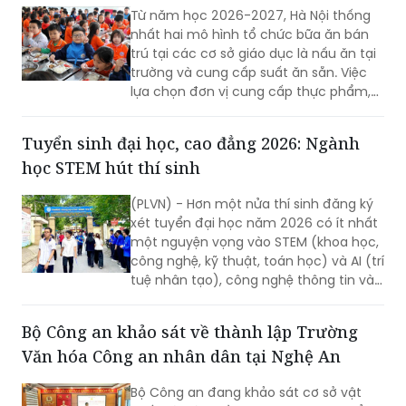
Từ năm học 2026-2027, Hà Nội thống
nhất hai mô hình tổ chức bữa ăn bán
trú tại các cơ sở giáo dục là nấu ăn tại
trường và cung cấp suất ăn sẵn. Việc
lựa chọn đơn vị cung cấp thực phẩm,
suất ăn phải được thực hiện công khai,
minh bạch, có sự giám sát của chính
Tuyển sinh đại học, cao đẳng 2026: Ngành
quyền địa phương, nhà trường và phụ
học STEM hút thí sinh
huynh.
(PLVN) - Hơn một nửa thí sinh đăng ký
xét tuyển đại học năm 2026 có ít nhất
một nguyện vọng vào STEM (khoa học,
công nghệ, kỹ thuật, toán học) và AI (trí
tuệ nhân tạo), công nghệ thông tin và
các ngành công nghệ chiến lược. Sự
lựa chọn này phản ánh tư duy chuyển
Bộ Công an khảo sát về thành lập Trường
dịch nguồn nhân lực theo định hướng
Văn hóa Công an nhân dân tại Nghệ An
phát triển khoa học, công nghệ và đổi
mới sáng tạo của đất nước.
Bộ Công an đang khảo sát cơ sở vật