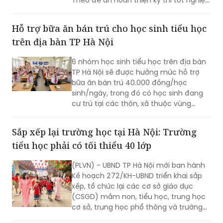
THPT của Bộ Giáo dục và Đào tạo
(GD&ĐT), cách tiếp cận này chưa phản
Hỗ trợ bữa ăn bán trú cho học sinh tiểu học
ánh đầy đủ vai trò của kỳ thi.
trên địa bàn TP Hà Nội
6 nhóm học sinh tiểu học trên địa bàn
TP Hà Nội sẽ được hưởng mức hỗ trợ
bữa ăn bán trú 40.000 đồng/học
sinh/ngày, trong đó có học sinh đang
cư trú tại các thôn, xã thuộc vùng
đồng bào dân tộc thiểu số và miền núi
theo danh sách do cơ quan có thẩm
Sắp xếp lại trường học tại Hà Nội: Trường
quyền phê duyệt tại thời điểm xác định
tiểu học phải có tối thiểu 40 lớp
đối tượng thụ hưởng chính sách; học
sinh đang cư trú tại xã Minh Châu theo
(PLVN) - UBND TP Hà Nội mới ban hành
địa giới hành chính tại thời điểm Nghị
Kế hoạch 272/KH-UBND triển khai sắp
quyết số 84/2026/NQ-HĐND có hiệu
xếp, tổ chức lại các cơ sở giáo dục
lực thi hành.
(CSGD) mầm non, tiểu học, trung học
cơ sở, trung học phổ thông và trường
chuyên biệt công lập trên địa bàn.