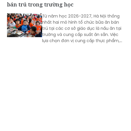
bán trú trong trường học
Từ năm học 2026-2027, Hà Nội thống
nhất hai mô hình tổ chức bữa ăn bán
trú tại các cơ sở giáo dục là nấu ăn tại
trường và cung cấp suất ăn sẵn. Việc
lựa chọn đơn vị cung cấp thực phẩm,
suất ăn phải được thực hiện công khai,
minh bạch, có sự giám sát của chính
quyền địa phương, nhà trường và phụ
huynh.