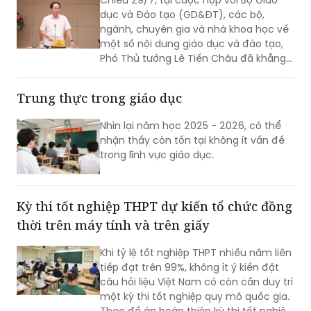
dục và Đào tạo (GD&ĐT), các bộ,
ngành, chuyên gia và nhà khoa học về
một số nội dung giáo dục và đào tạo,
Phó Thủ tướng Lê Tiến Châu đã khẳng
định rõ quan điểm của Chính phủ:
thống nhất giữ ổn định Kỳ thi tốt nghiệp
Trung thực trong giáo dục
THPT, bởi đây là kỳ thi đánh giá chuẩn
hóa đầu ra của giáo dục phổ thông và
Nhìn lại năm học 2025 - 2026, có thể
không thể bỏ trống.
nhận thấy còn tồn tại không ít vấn đề
trong lĩnh vực giáo dục.
Kỳ thi tốt nghiệp THPT dự kiến tổ chức đồng
thời trên máy tính và trên giấy
Khi tỷ lệ tốt nghiệp THPT nhiều năm liên
tiếp đạt trên 99%, không ít ý kiến đặt
câu hỏi liệu Việt Nam có còn cần duy trì
một kỳ thi tốt nghiệp quy mô quốc gia.
Theo đề án hoàn thiện kỳ thi tốt nghiệp