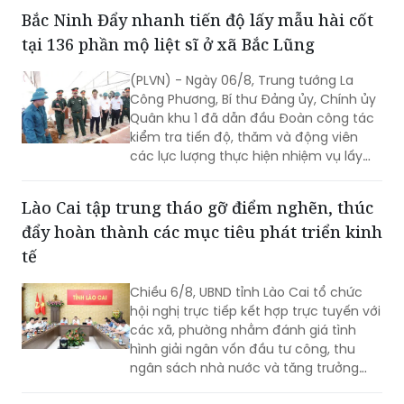
dung phương án Quy hoạch chung
Bắc Ninh Đẩy nhanh tiến độ lấy mẫu hài cốt
thành phố Hải Phòng đến năm 2050,
tại 136 phần mộ liệt sĩ ở xã Bắc Lũng
tầm nhìn đến năm 2075.
(PLVN) - Ngày 06/8, Trung tướng La
Công Phương, Bí thư Đảng ủy, Chính ủy
Quân khu 1 đã dẫn đầu Đoàn công tác
kiểm tra tiến độ, thăm và động viên
các lực lượng thực hiện nhiệm vụ lấy
mẫu hài cốt liệt sĩ tại xã Bắc Lũng (Bắc
Ninh).
Lào Cai tập trung tháo gỡ điểm nghẽn, thúc
đẩy hoàn thành các mục tiêu phát triển kinh
tế
Chiều 6/8, UBND tỉnh Lào Cai tổ chức
hội nghị trực tiếp kết hợp trực tuyến với
các xã, phường nhằm đánh giá tình
hình giải ngân vốn đầu tư công, thu
ngân sách nhà nước và tăng trưởng
kinh tế 7 tháng đầu năm; đồng thời đề