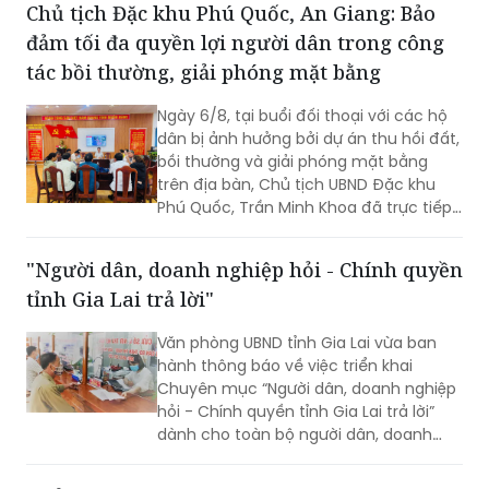
Chủ tịch Đặc khu Phú Quốc, An Giang: Bảo
Công an, nhằm đánh giá kết quả thực
đảm tối đa quyền lợi người dân trong công
hiện, kịp thời ghi nhận những khó khăn,
vướng mắc và đề xuất các giải pháp
tác bồi thường, giải phóng mặt bằng
nâng cao chất lượng phục vụ Nhân
dân, cơ quan, tổ chức. Tiếp và làm việc
Ngày 6/8, tại buổi đối thoại với các hộ
với đoàn có Đại tá Huỳnh Thanh Lâm,
dân bị ảnh hưởng bởi dự án thu hồi đất,
Phó Giám đốc Công an tỉnh; cùng đại
bồi thường và giải phóng mặt bằng
diện lãnh đạo một số phòng nghiệp vụ
trên địa bàn, Chủ tịch UBND Đặc khu
Công an tỉnh.
Phú Quốc, Trần Minh Khoa đã trực tiếp
lắng nghe, giải đáp các kiến nghị của
người dân và đưa ra nhiều cam kết
"Người dân, doanh nghiệp hỏi - Chính quyền
nhằm bảo đảm tối đa quyền, lợi ích
tỉnh Gia Lai trả lời"
hợp pháp của bà con.
Văn phòng UBND tỉnh Gia Lai vừa ban
hành thông báo về việc triển khai
Chuyên mục “Người dân, doanh nghiệp
hỏi - Chính quyền tỉnh Gia Lai trả lời”
dành cho toàn bộ người dân, doanh
nghiệp, nhà đầu tư và các cơ quan,
đơn vị, địa phương trên địa bàn. Dự kiến