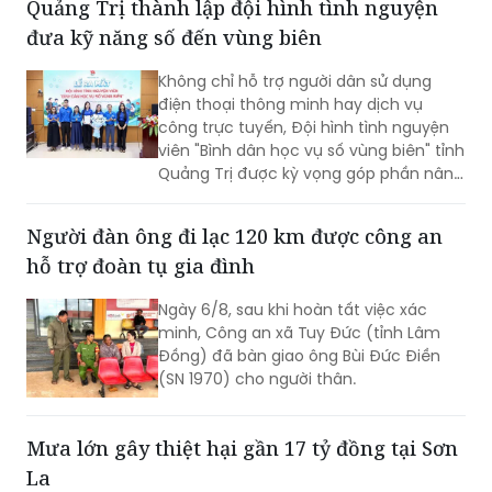
Quảng Trị thành lập đội hình tình nguyện
Chương trình sẽ được triển khai trong
đưa kỹ năng số đến vùng biên
tháng 8/2026.
Không chỉ hỗ trợ người dân sử dụng
điện thoại thông minh hay dịch vụ
công trực tuyến, Đội hình tình nguyện
viên "Bình dân học vụ số vùng biên" tỉnh
Quảng Trị được kỳ vọng góp phần nâng
cao kỹ năng số, đưa các nền tảng và
tiện ích số đến gần hơn với người dân
Người đàn ông đi lạc 120 km được công an
khu vực biên giới.
hỗ trợ đoàn tụ gia đình
Ngày 6/8, sau khi hoàn tất việc xác
minh, Công an xã Tuy Đức (tỉnh Lâm
Đồng) đã bàn giao ông Bùi Đức Điền
(SN 1970) cho người thân.
Mưa lớn gây thiệt hại gần 17 tỷ đồng tại Sơn
La