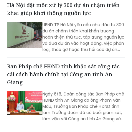
ra các giải pháp điều hành để hoàn
Hà Nội đặt mốc xử lý 300 dự án chậm triển
thành các mục tiêu phát triển kinh tế -
khai giúp khơi thông nguồn lực
xã hội năm 2026.
UBND TP Hà Nội yêu cầu chủ đầu tư 300
dự án chậm triển khai khẩn trương
hoàn thiện thủ tục, tập trung nguồn lực
và đưa dự án vào hoạt động. Việc phân
loại, tháo gỡ hoặc thu hồi các dự án
không còn khả năng triển khai được kỳ
vọng khơi thông nguồn lực đất đai, tạo
Ban Pháp chế HĐND tỉnh khảo sát công tác
dư địa phát triển cho thủ đô
cải cách hành chính tại Công an tỉnh An
Giang
Ngày 6/8, Đoàn công tác Ban Pháp chế
HĐND tỉnh An Giang do ông Phạm Văn
Màu, Trưởng Ban Pháp chế HĐND tỉnh
làm Trưởng đoàn đã có buổi giám sát,
làm việc với Công an tỉnh An Giang về
công tác cải cách hành chính, giải
quyết thủ tục hành chính trong lĩnh vực