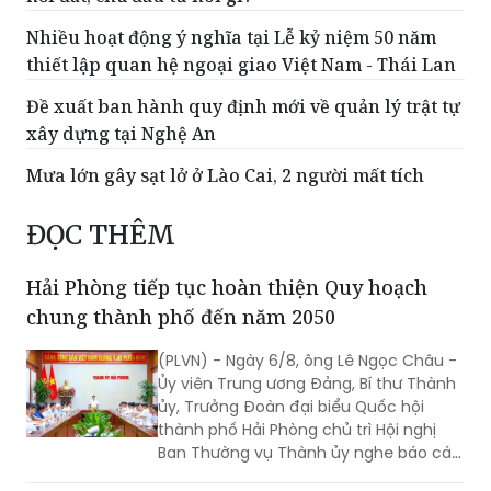
Nhiều hoạt động ý nghĩa tại Lễ kỷ niệm 50 năm
thiết lập quan hệ ngoại giao Việt Nam - Thái Lan
Đề xuất ban hành quy định mới về quản lý trật tự
xây dựng tại Nghệ An
Mưa lớn gây sạt lở ở Lào Cai, 2 người mất tích
ĐỌC THÊM
Hải Phòng tiếp tục hoàn thiện Quy hoạch
chung thành phố đến năm 2050
(PLVN) - Ngày 6/8, ông Lê Ngọc Châu -
Ủy viên Trung ương Đảng, Bí thư Thành
ủy, Trưởng Đoàn đại biểu Quốc hội
thành phố Hải Phòng chủ trì Hội nghị
Ban Thường vụ Thành ủy nghe báo cáo,
cho ý kiến về tiến độ triển khai, nội