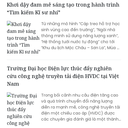
Khơi dậy đam mê sáng tạo trong hành trình
để giải quyết trực tiếp những vấn đề
thực tiễn.
“Tìm kiếm Kĩ sư nhí”
Từ những mô hình “Cáp treo hỗ trợ học
sinh vùng cao đến trường”, “Ngôi nhà
thông minh sử dụng năng lượng xanh”,
“Hệ thống tưới nước tự động” cho tới
“Khu du lịch Mộc Châu – Sơn La”, Mùa 2
Cuộc thi “Tìm kiếm Kĩ sư nhí” đã cho
thấy sức lan tỏa mạnh mẽ của giáo
dục STEM và công nghệ đối với học sinh
Trường Đại học Điện lực thúc đẩy nghiên
tiểu học trên cả nước.
cứu công nghệ truyền tải điện HVDC tại Việt
Nam
Trong bối cảnh nhu cầu điện tăng cao
và quá trình chuyển đổi năng lượng
diễn ra mạnh mẽ, công nghệ truyền tải
điện một chiều cao áp (HVDC) được
các chuyên gia đánh giá là một thành
phần quan trọng của lưới điện tương lai.