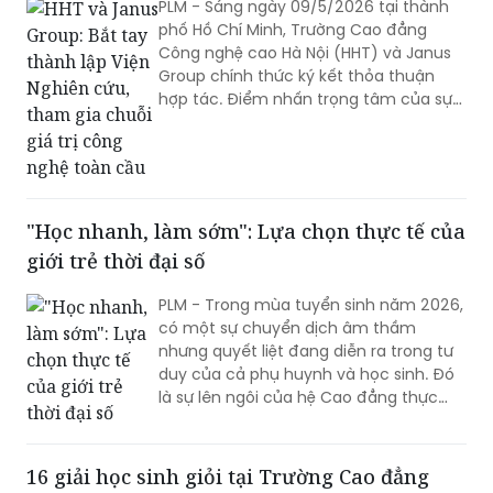
nghiệp trở thành lực lượng chủ lực
PLM - Sáng ngày 09/5/2026 tại thành
trong chiến lược công nghệ quốc gia.
phố Hồ Chí Minh, Trường Cao đẳng
Công nghệ cao Hà Nội (HHT) và Janus
Group chính thức ký kết thỏa thuận
hợp tác. Điểm nhấn trọng tâm của sự
kiện là quyết định cùng nghiên cứu,
thành lập Viện Nghiên cứu và Đào tạo
Ứng dụng. Động thái này chứng minh
HHT đang bước ra khỏi các khung hợp
tác doanh nghiệp thông thường, chủ
"Học nhanh, làm sớm": Lựa chọn thực tế của
động tham gia sâu vào mạng lưới
giới trẻ thời đại số
nghiên cứu, đào tạo ứng dụng và
chuyển giao công nghệ tầm cỡ khu
PLM - Trong mùa tuyển sinh năm 2026,
vực.
có một sự chuyển dịch âm thầm
nhưng quyết liệt đang diễn ra trong tư
duy của cả phụ huynh và học sinh. Đó
là sự lên ngôi của hệ Cao đẳng thực
hành – nơi mà khái niệm "thành công"
bắt đầu được định nghĩa lại bằng kỹ
năng tay nghề và thu nhập thực tế,
16 giải học sinh giỏi tại Trường Cao đẳng
thay vì chỉ là một tấm bằng đại học