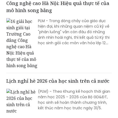
Công nghệ cao Hà Nội: Hiệu quả thực tế của
bóng bẩy.
mô hình song bằng
PLM - Trong dòng chảy của giáo dục
hiện đại, khi những quan niệm cũ kỹ về
"phân luồng" vẫn còn đâu đó những
ánh nhìn hoài nghi, thì kết quả từ Kỳ thi
học sinh giỏi các môn văn hóa lớp 12
cấp Thành phố năm 2026 tại Hà Nội
như một tiếng chuông trong trẻo, đánh
tan những định kiến ấy. 16 học sinh hệ
song bằng của Trường Cao đẳng Công
nghệ cao Hà Nội (HHT) đạt giải không
chỉ là con số của thành tích, mà là biểu
Lịch nghỉ hè 2026 của học sinh trên cả nước
tượng cho một tư duy giáo dục mới:
Thực chất và Toàn diện.
(PLM) - Theo Khung kế hoạch thời gian
năm học 2025 - 2026 của Bộ GD&ĐT,
học sinh sẽ hoàn thành chương trình,
kết thúc năm học trước ngày 31/5.