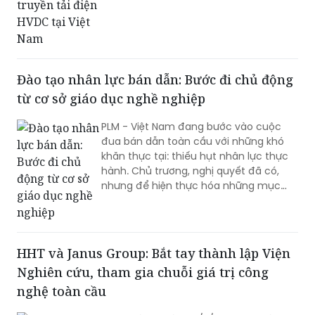
Đào tạo nhân lực bán dẫn: Bước đi chủ động
từ cơ sở giáo dục nghề nghiệp
PLM - Việt Nam đang bước vào cuộc
đua bán dẫn toàn cầu với những khó
khăn thực tại: thiếu hụt nhân lực thực
hành. Chủ trương, nghị quyết đã có,
nhưng để hiện thực hóa những mục
tiêu vĩ mô đó thành dây chuyền sản
xuất cụ thể, nền kinh tế cần những bàn
tay thạo việc. Buổi làm việc giữa Trường
Cao đẳng Công nghệ cao Hà Nội và Đại
HHT và Janus Group: Bắt tay thành lập Viện
học Bang Arizona chiều 11/5 vừa qua đã
Nghiên cứu, tham gia chuỗi giá trị công
mang một thông điệp rõ ràng. Đó là
bước đi tiên phong để giải quyết những
nghệ toàn cầu
khó khăn này, đưa giáo dục nghề