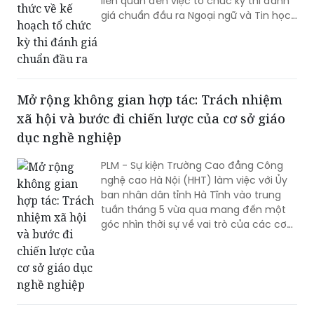
liên quan đến việc tổ chức kỳ thi đánh
giá chuẩn đầu ra Ngoại ngữ và Tin học
dành cho sinh viên cuối khóa của
Trường Đại học Công đoàn. Trước sự
quan tâm của sinh viên, phụ huynh và
dư luận xã hội, Trường Đại học Công
đoàn đã có thông tin chính thức nhằm
Mở rộng không gian hợp tác: Trách nhiệm
làm rõ các nội dung liên quan đến kế
xã hội và bước đi chiến lược của cơ sở giáo
hoạch tổ chức kỳ thi và các quy định
về chuẩn đầu ra đối với sinh viên.
dục nghề nghiệp
PLM - Sự kiện Trường Cao đẳng Công
nghệ cao Hà Nội (HHT) làm việc với Ủy
ban nhân dân tỉnh Hà Tĩnh vào trung
tuần tháng 5 vừa qua mang đến một
góc nhìn thời sự về vai trò của các cơ
sở giáo dục nghề nghiệp. Không thu
mình trong việc tuyển sinh và đào tạo
sau cánh cổng trường, cơ sở này đang
chọn một hướng đi chủ động mang
nguồn lực và chất xám kết nối với các
địa phương, doanh nghiệp và tổ chức