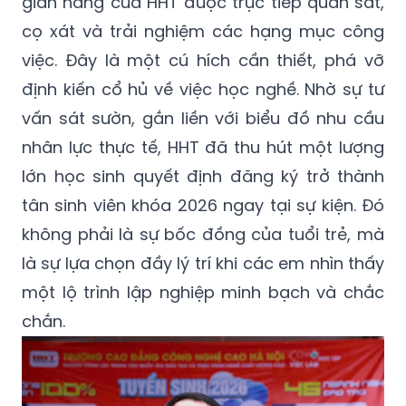
gian hàng của HHT được trực tiếp quan sát,
cọ xát và trải nghiệm các hạng mục công
việc. Đây là một cú hích cần thiết, phá vỡ
định kiến cổ hủ về việc học nghề. Nhờ sự tư
vấn sát sườn, gắn liền với biểu đồ nhu cầu
nhân lực thực tế, HHT đã thu hút một lượng
lớn học sinh quyết định đăng ký trở thành
tân sinh viên khóa 2026 ngay tại sự kiện. Đó
không phải là sự bốc đồng của tuổi trẻ, mà
là sự lựa chọn đầy lý trí khi các em nhìn thấy
một lộ trình lập nghiệp minh bạch và chắc
chắn.