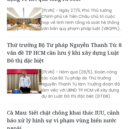
hành chính công trên địa bàn TP.
(PLVN) - Ngày 27/5, Phó Thủ tướng
Chính phủ Lê Tiến Châu chủ trì cuộc
họp về tình hình tổng rà soát hệ thống
văn bản quy phạm pháp luật (VBQPPL).
Thứ trưởng Bộ Tư pháp Nguyễn Thanh Tú: 8
vấn đề TP HCM cần lưu ý khi xây dựng Luật
Đô thị đặc biệt
(PLVN) - Hôm qua (26/5), Đoàn công
tác của Bộ Tư pháp do Thứ trưởng
Nguyễn Thanh Tú làm Trưởng đoàn đã
làm việc với UBND TP HCM về xây dựng
dự án Luật Đô thị đặc biệt (ĐTĐB).
Cà Mau: Siết chặt chống khai thác IUU, cảnh
báo xử lý hình sự vi phạm vùng biển nước
ngoài