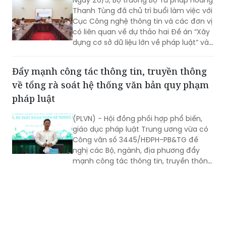
Thanh Tùng đã chủ trì buổi làm việc với
Cục Công nghệ thông tin và các đơn vị
có liên quan về dự thảo hai Đề án “Xây
dựng cơ sở dữ liệu lớn về pháp luật” và
dự thảo Đề án “Ứng dụng trí tuệ nhân
tạo trong công tác xây dựng và tổ
Đẩy mạnh công tác thông tin, truyền thông
chức thi hành pháp luật”.
về tổng rà soát hệ thống văn bản quy phạm
pháp luật
(PLVN) - Hội đồng phối hợp phổ biến,
giáo dục pháp luật Trung ương vừa có
Công văn số 3445/HĐPH-PB&TG đề
nghị các Bộ, ngành, địa phương đẩy
mạnh công tác thông tin, truyền thông
về tổng rà soát hệ thống văn bản quy
phạm pháp luật (VBQPPL).