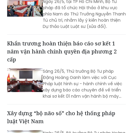
Ngày 26/5, tại TP Hồ Chí Minh, Bộ Tư
của đất nước; khẳng định vai trò đi
pháp đã tổ chức Hội thảo ở khu vực
trước, làm mẫu; dẫn đầu về kiến tạo
phía Nam do Thứ Trưởng Nguyễn Thanh
thể chế và chất lượng phát triển,
Tú chủ trì, nhằm lấy ý kiến hoàn thiện
chuẩn mực quản trị; là đầu tàu dẫn dắt
Dự thảo Luật Luật sư (sửa đổi).
tăng trưởng, cực đổi mới sáng tạo và
hội nhập quan trọng của cả nước.
Khẩn trương hoàn thiện báo cáo sơ kết 1
năm vận hành chính quyền địa phương 2
cấp
Sáng 26/5, Thứ trưởng Bộ Tư pháp
Đặng Hoàng Oanh làm việc với Cục
Pháp luật hình sự - hành chính về việc
xây dựng báo cáo chuyên đề về triển
khai sơ kết 01 năm vận hành bộ máy
của hệ thống chính trị và chính quyền
địa phương 02 cấp.
Xây dựng “bộ não số” cho hệ thống pháp
luật Việt Nam
Ngày 26/5, Bộ trưởng Bộ Tư pháp Hoàng