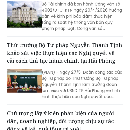
Bộ Tài chính đã ban hành Công văn số
4902/BTC-KTN ngày 20/4/2026 hướng
dẫn về kinh phí bảo đảm thực hiện
tổng rà soát hệ thống văn bản quy
phạm pháp luật; Công văn số
5779/BTC-KTN ngày 07/5/2026 hướng
dẫn về nội dung, mức chi thực hiện
Thứ trưởng Bộ Tư pháp Nguyễn Thanh Tịnh
tổng rà soát hệ thống văn bản quy
khảo sát việc thực hiện các Nghị quyết về
phạm pháp luật.
cải cách thủ tục hành chính tại Hải Phòng
(PLVN) - Ngày 27/5, Đoàn công tác của
Bộ Tư pháp do Thứ trưởng Bộ Tư pháp
Nguyễn Thanh Tịnh làm trưởng đoàn
làm việc với UBND TP Hải Phòng về tình
hình thực hiện các Nghị quyết của
Chính phủ về phân cấp, cắt giảm, đơn
giản hoá thủ tục hành chính (TTHC),
Chú trọng lấy ý kiến phản biện của người
điều kiện kinh doanh, thực hiện quy
dân, doanh nghiệp, đối tượng chịu sự tác
định pháp luật về kiểm soát TTHC và
thực hiện TTHC tại Trung tâm phục vụ
động về kết quả tổng rà soát