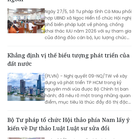
Ngày 27/5, Sở Tư pháp tỉnh Cà Mau phối
hợp UBND xã Ngọc Hiển tổ chức Hội nghị
phổ biến pháp luật về phòng, chống
khai thác IUU năm 2026 với sự tham gia
của đông đảo cán bộ, lực lượng chức
năng, chủ tàu cá, cơ sở thu mua, chế
biến thủy sản và ngư dân trên địa bàn.
Khẳng định vị thế biểu tượng phát triển của
đất nước
(PLVN) - Nghị quyết 09-NQ/TW về xây
dựng và phát triển TP HCM trong kỷ
nguyên mới vừa được Bộ Chính trị ban
hành; đã nêu rõ một trong những quan
điểm, mục tiêu là thúc đẩy đô thị đặc
biệt (ĐTĐB) TP HCM trở thành biểu
tượng phát triển năng động của Việt
Bộ Tư pháp tổ chức Hội thảo phía Nam lấy ý
Nam trong thế kỷ XXI; nơi hội tụ khát
kiến về Dự thảo Luật Luật sư sửa đổi
vọng phát triển, năng lực cạnh tranh
toàn cầu và tinh thần đổi mới sáng tạo