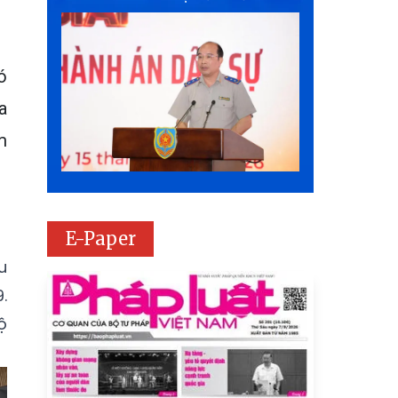
ó
a
m
E-Paper
u
.
ộ