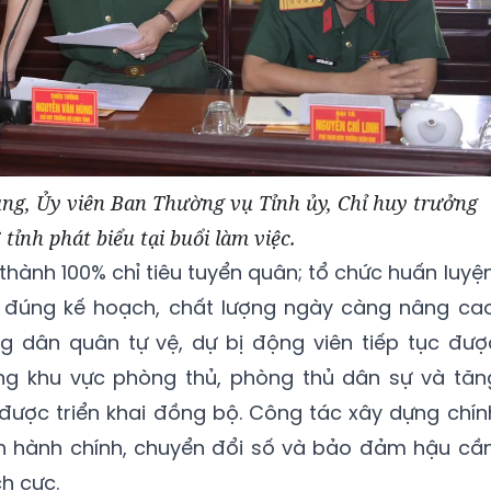
g, Ủy viên Ban Thường vụ Tỉnh ủy, Chỉ huy trưởng
tỉnh phát biểu tại buổi làm việc.
thành 100% chỉ tiêu tuyển quân; tổ chức huấn luyện
ập đúng kế hoạch, chất lượng ngày càng nâng cao
g dân quân tự vệ, dự bị động viên tiếp tục đượ
ng khu vực phòng thủ, phòng thủ dân sự và tăn
được triển khai đồng bộ. Công tác xây dựng chín
ách hành chính, chuyển đổi số và bảo đảm hậu cần
ch cực.