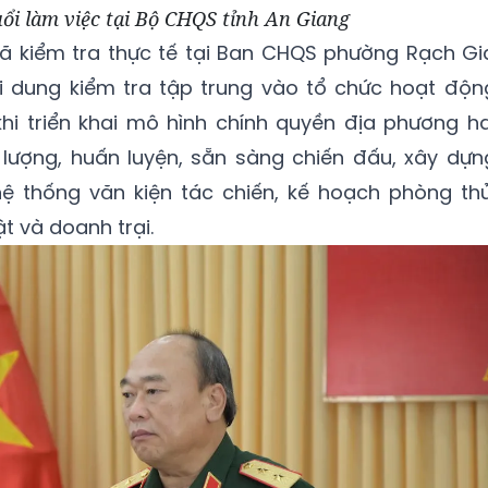
ổi làm việc tại Bộ CHQS tỉnh An Giang
đã kiểm tra thực tế tại Ban CHQS phường Rạch Gi
i dung kiểm tra tập trung vào tổ chức hoạt độn
i triển khai mô hình chính quyền địa phương ha
 lượng, huấn luyện, sẵn sàng chiến đấu, xây dựn
 hệ thống văn kiện tác chiến, kế hoạch phòng thủ
ật và doanh trại.