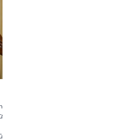
n
ữ
ủ