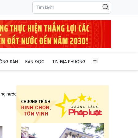
phòng của An Giang
ỘNG SẢN
BẠN ĐỌC
TIN ĐỊA PHƯƠNG
ong nước