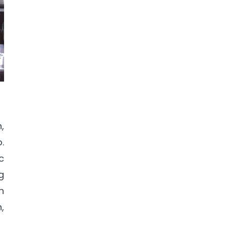
,
.
c
g
h
,