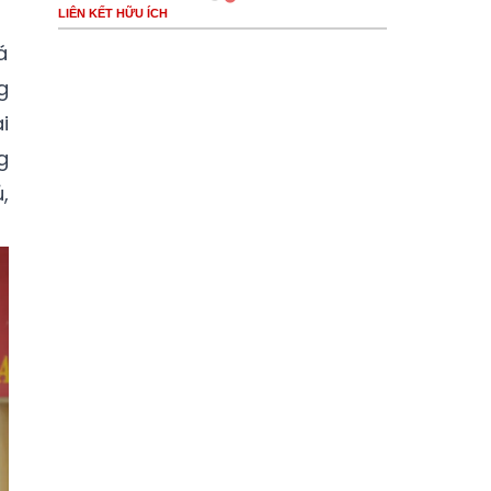
LIÊN KẾT HỮU ÍCH
á
g
i
g
,