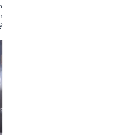
m
n
ý