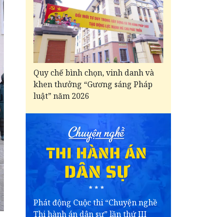
Quy chế bình chọn, vinh danh và
khen thưởng “Gương sáng Pháp
luật” năm 2026
Phát động Cuộc thi “Chuyện nghề
Thi hành án dân sự” lần thứ III