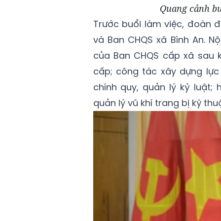
Quang cảnh bu
Trước buổi làm việc, đoàn 
và Ban CHQS xã Bình An. Nộ
của Ban CHQS cấp xã sau kh
cấp; công tác xây dựng lực
chính quy, quản lý kỷ luật;
quản lý vũ khí trang bị kỹ thu