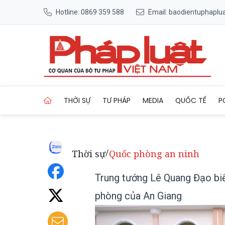
Hotline: 0869 359 588
Email: baodientuphapl
Trang chủ Trung tướng Lê Q
THỜI SỰ
TƯ PHÁP
MEDIA
QUỐC TẾ
P
Thời sự
Quốc phòng an ninh
/
Trung tướng Lê Quang Đạo biể
phòng của An Giang