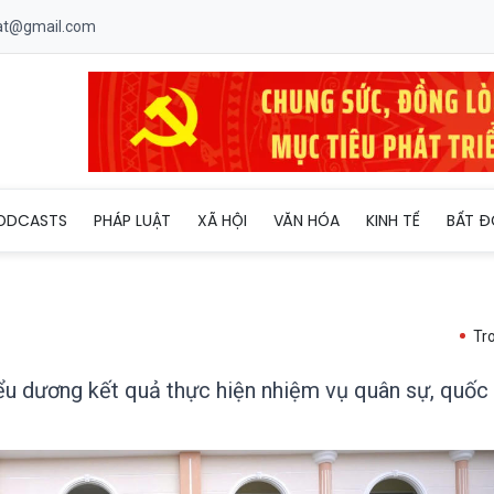
uat@gmail.com
uang Đạo biểu dương kết quả thực hiện nhiệm vụ quân sự, quốc 
ODCASTS
PHÁP LUẬT
XÃ HỘI
VĂN HÓA
KINH TẾ
BẤT Đ
Tr
u dương kết quả thực hiện nhiệm vụ quân sự, quốc