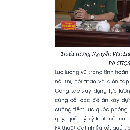
Thiếu tướng Nguyễn Văn Hùn
Bộ CHQS 
Lực lượng vũ trang tỉnh hoàn 
hội thi, hội thao và diễn t
Công tác xây dựng lực lượn
củng cố; các đề án xây dự
cường tiềm lực quốc phòng 
quy, quản lý kỷ luật, cải c
kỹ thuật đạt nhiều kết quả tí