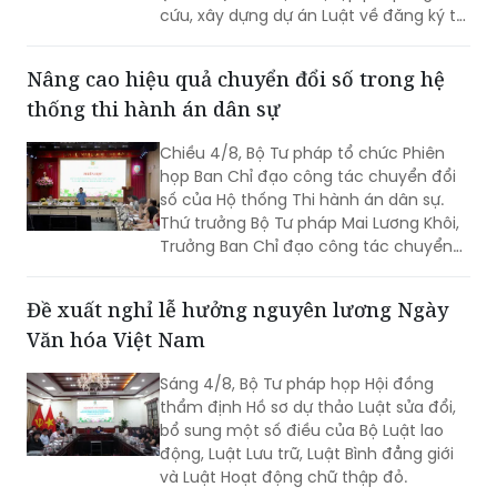
cứu, xây dựng dự án Luật về đăng ký tài
sản” và “rà soát, sửa đổi Luật Đăng ký
giao dịch bảo đảm”. Cùng dự có Thứ
Nâng cao hiệu quả chuyển đổi số trong hệ
trưởng Đặng Hoàng Oanh.
thống thi hành án dân sự
Chiều 4/8, Bộ Tư pháp tổ chức Phiên
họp Ban Chỉ đạo công tác chuyển đổi
số của Hộ thống Thi hành án dân sự.
Thứ trưởng Bộ Tư pháp Mai Lương Khôi,
Trưởng Ban Chỉ đạo công tác chuyển
đổi số của Hệ thống Thi hành án dân sự
(Ban Chỉ đạo).
Đề xuất nghỉ lễ hưởng nguyên lương Ngày
Văn hóa Việt Nam
Sáng 4/8, Bộ Tư pháp họp Hội đồng
thẩm định Hồ sơ dự thảo Luật sửa đổi,
bổ sung một số điều của Bộ Luật lao
động, Luật Lưu trữ, Luật Bình đẳng giới
và Luật Hoạt động chữ thập đỏ.