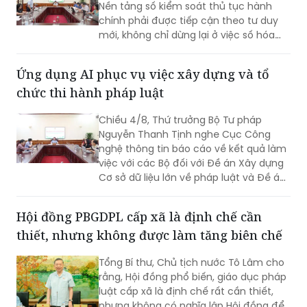
Nền tảng số kiểm soát thủ tục hành
chính phải được tiếp cận theo tư duy
mới, không chỉ dừng lại ở việc số hóa
các quy trình, biểu mẫu hay thay thế
một số thao tác thủ công bằng công
Ứng dụng AI phục vụ việc xây dựng và tổ
nghệ, mà phải hướng tới xây dựng một
chức thi hành pháp luật
nền tảng thực sự thông minh, chủ
động, dựa trên dữ liệu và tạo ra giá trị
Chiều 4/8, Thứ trưởng Bộ Tư pháp
gia tăng cho công tác quản lý nhà
Nguyễn Thanh Tịnh nghe Cục Công
nước.
nghệ thông tin báo cáo về kết quả làm
việc với các Bộ đối với Đề án Xây dựng
Cơ sở dữ liệu lớn về pháp luật và Đề án
Ứng dụng trí tuệ nhân tạo trong xây
dựng và tổ chức thi hành pháp luật
Hội đồng PBGDPL cấp xã là định chế cần
trình Thủ tướng Chính phủ.
thiết, nhưng không được làm tăng biên chế
Tổng Bí thư, Chủ tịch nước Tô Lâm cho
rằng, Hội đồng phổ biến, giáo dục pháp
luật cấp xã là định chế rất cần thiết,
nhưng không có nghĩa lập Hội đồng để