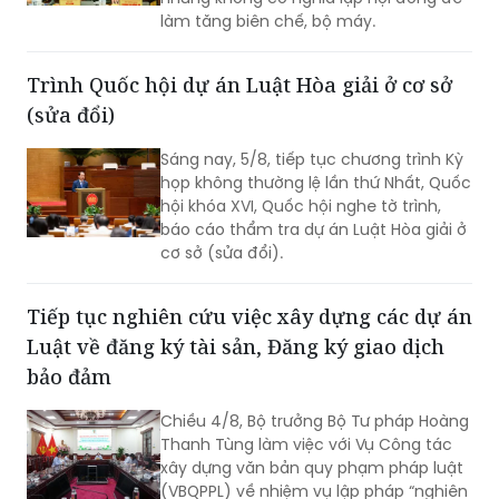
làm tăng biên chế, bộ máy.
Trình Quốc hội dự án Luật Hòa giải ở cơ sở
(sửa đổi)
Sáng nay, 5/8, tiếp tục chương trình Kỳ
họp không thường lệ lần thứ Nhất, Quốc
hội khóa XVI, Quốc hội nghe tờ trình,
báo cáo thẩm tra dự án Luật Hòa giải ở
cơ sở (sửa đổi).
Tiếp tục nghiên cứu việc xây dựng các dự án
Luật về đăng ký tài sản, Đăng ký giao dịch
bảo đảm
Chiều 4/8, Bộ trưởng Bộ Tư pháp Hoàng
Thanh Tùng làm việc với Vụ Công tác
xây dựng văn bản quy phạm pháp luật
(VBQPPL) về nhiệm vụ lập pháp “nghiên