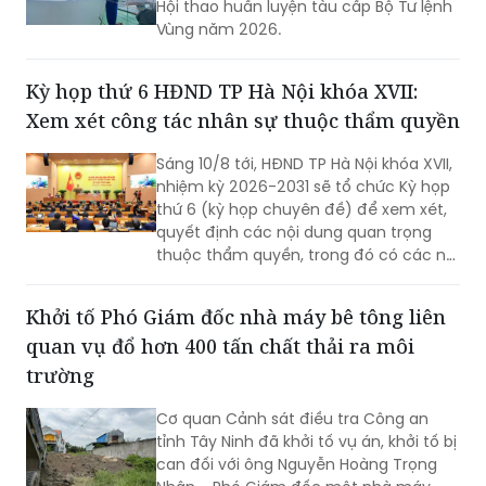
Hội thao huấn luyện tàu cấp Bộ Tư lệnh
Vùng năm 2026.
Kỳ họp thứ 6 HĐND TP Hà Nội khóa XVII:
Xem xét công tác nhân sự thuộc thẩm quyền
Sáng 10/8 tới, HĐND TP Hà Nội khóa XVII,
nhiệm kỳ 2026-2031 sẽ tổ chức Kỳ họp
thứ 6 (kỳ họp chuyên đề) để xem xét,
quyết định các nội dung quan trọng
thuộc thẩm quyền, trong đó có các nội
dung về công tác nhân sự.
Khởi tố Phó Giám đốc nhà máy bê tông liên
quan vụ đổ hơn 400 tấn chất thải ra môi
trường
Cơ quan Cảnh sát điều tra Công an
tỉnh Tây Ninh đã khởi tố vụ án, khởi tố bị
can đối với ông Nguyễn Hoàng Trọng