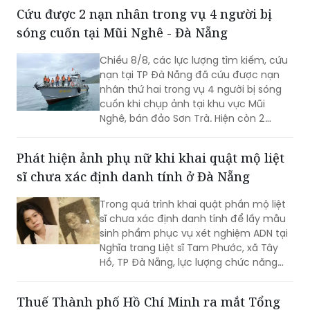
Cứu được 2 nạn nhân trong vụ 4 người bị
sóng cuốn tại Mũi Nghê - Đà Nẵng
Chiều 8/8, các lực lượng tìm kiếm, cứu
nạn tại TP Đà Nẵng đã cứu được nạn
nhân thứ hai trong vụ 4 người bị sóng
cuốn khi chụp ảnh tại khu vực Mũi
Nghê, bán đảo Sơn Trà. Hiện còn 2
người chưa tìm thấy.
Phát hiện ảnh phụ nữ khi khai quật mộ liệt
sĩ chưa xác định danh tính ở Đà Nẵng
Trong quá trình khai quật phần mộ liệt
sĩ chưa xác định danh tính để lấy mẫu
sinh phẩm phục vụ xét nghiệm ADN tại
Nghĩa trang Liệt sĩ Tam Phước, xã Tây
Hồ, TP Đà Nẵng, lực lượng chức năng
phát hiện nhiều di vật, trong đó đáng
chú ý có di ảnh một phụ nữ.
Thuế Thành phố Hồ Chí Minh ra mắt Tổng