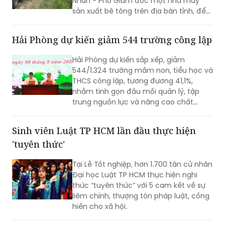
Nhân - Phó Giám đốc một nhà máy
sản xuất bê tông trên địa bàn tỉnh, để
điều tra về hành vi “Gây ô nhiễm môi
trường”. Vụ án được xác định liên quan
Hải Phòng dự kiến giảm 544 trường công lập
đến việc đổ, chôn lấp trái phép hơn
400 tấn bê tông thải ra môi trường.
Hải Phòng dự kiến sắp xếp, giảm
544/1.324 trường mầm non, tiểu học và
THCS công lập, tương đương 41,1%,
nhằm tinh gọn đầu mối quản lý, tập
trung nguồn lực và nâng cao chất
lượng giáo dục. Việc sắp xếp phải hoàn
thành trước ngày 20/8/2026.
Sinh viên Luật TP HCM lần đầu thực hiện
'tuyên thức'
Tại Lễ Tốt nghiệp, hơn 1.700 tân cử nhân
Đại học Luật TP HCM thực hiện nghi
thức “tuyên thức” với 5 cam kết về sự
liêm chính, thượng tôn pháp luật, cống
hiến cho xã hội.