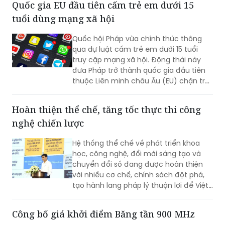
Quốc hội Pháp vừa chính thức thông
qua dự luật cấm trẻ em dưới 15 tuổi
truy cập mạng xã hội. Động thái này
đưa Pháp trở thành quốc gia đầu tiên
thuộc Liên minh châu Âu (EU) chặn trẻ
em khỏi các ứng dụng như TikTok. Tổng
thống Emmanuel Macron coi đây là cải
Hoàn thiện thể chế, tăng tốc thực thi công
cách trọng tâm trong nhiệm kỳ cuối và
nghệ chiến lược
cam kết sẽ thực thi quy định này ngay
từ tháng 9 tới.
Hệ thống thể chế về phát triển khoa
học, công nghệ, đổi mới sáng tạo và
chuyển đổi số đang được hoàn thiện
với nhiều cơ chế, chính sách đột phá,
tạo hành lang pháp lý thuận lợi để Việt
Nam từng bước làm chủ công nghệ lõi,
công nghệ chiến lược.
Công bố giá khởi điểm Băng tần 900 MHz
Bộ Khoa học và Công nghệ vừa công
bố phương án đấu giá quyền sử dụng