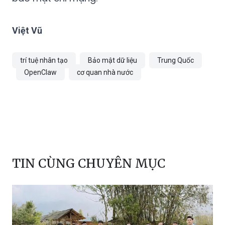
Việt Vũ
trí tuệ nhân tạo
Bảo mật dữ liệu
Trung Quốc
OpenClaw
cơ quan nhà nước
TIN CÙNG CHUYÊN MỤC