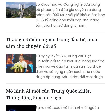
băng tần 900 MHz với giá khởi điểm hơn
1.056 tỷ đồng cho mỗi cặp khối băng
tần, thời hạn sử dụng 15 năm.
Tháo gỡ 6 điểm nghẽn trong đầu tư, mua
sắm cho chuyển đổi số
Từ ngày 1/7/2026, cùng với Luật
Chuyển đổi số có hiệu lực, hàng loạt cơ
chế mới về đầu tư, mua sắm và thuê
dịch vụ sử dụng ngân sách nhà nước
được áp dụng. Sáu điểm đổi mới được
kỳ vọng sẽ tháo gỡ các nút thắt về cơ
chế, đẩy nhanh triển khai các nền tảng
Mô hình AI mới của Trung Quốc khiến
số và cơ sở dữ liệu quốc gia.
Thung lũng Silicon e ngại
Sự ra mắt của mô hình AI mã nguồn
mở Kimi K3 từ Trung Quốc đang thu hút
sự chú ý lớn khi bám đuổi sát sao các
nền tảng công nghệ của Anthropic và