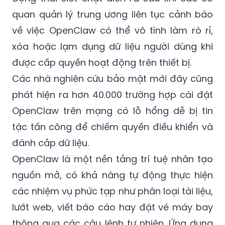
về việc OpenClaw có thể vô tình làm rò rỉ,
xóa hoặc lạm dụng dữ liệu người dùng khi
được cấp quyền hoạt động trên thiết bị.
Các nhà nghiên cứu bảo mật mới đây cũng
phát hiện ra hơn 40.000 trường hợp cài đặt
OpenClaw trên mạng có lỗ hổng dễ bị tin
tặc tấn công để chiếm quyền điều khiển và
đánh cắp dữ liệu.
OpenClaw là một nền tảng trí tuệ nhân tạo
nguồn mở, có khả năng tự động thực hiện
các nhiệm vụ phức tạp như phân loại tài liệu,
lướt web, viết báo cáo hay đặt vé máy bay
thông qua các câu lệnh tự nhiên. Ứng dụng
này do một lập trình viên người Áo phát triển