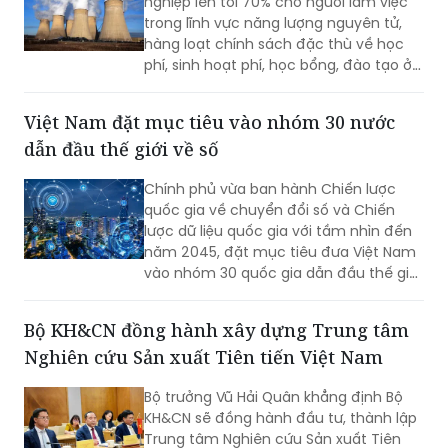
phí, sinh hoạt phí, học bổng, đào tạo ở
nước ngoài và hỗ trợ nghiên cứu đang
được triển khai.
Việt Nam đặt mục tiêu vào nhóm 30 nước
dẫn đầu thế giới về số
Chính phủ vừa ban hành Chiến lược
quốc gia về chuyển đổi số và Chiến
lược dữ liệu quốc gia với tầm nhìn đến
năm 2045, đặt mục tiêu đưa Việt Nam
vào nhóm 30 quốc gia dẫn đầu thế giới
về chính phủ số, quản trị dữ liệu và phát
triển trí tuệ nhân tạo (AI).
Bộ KH&CN đồng hành xây dựng Trung tâm
Nghiên cứu Sản xuất Tiên tiến Việt Nam
Bộ trưởng Vũ Hải Quân khẳng định Bộ
KH&CN sẽ đồng hành đầu tư, thành lập
Trung tâm Nghiên cứu Sản xuất Tiên
tiến Việt Nam, tạo không gian để doanh
nghiệp và trường đại học cùng nghiên