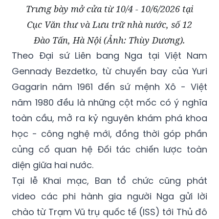
Trưng bày mở cửa từ 10/4 - 10/6/2026 tại
Cục Văn thư và Lưu trữ nhà nước, số 12
Đào Tấn, Hà Nội (Ảnh: Thùy Dương).
Theo Đại sứ Liên bang Nga tại Việt Nam
Gennady Bezdetko, từ chuyến bay của Yuri
Gagarin năm 1961 đến sứ mệnh Xô - Việt
năm 1980 đều là những cột mốc có ý nghĩa
toàn cầu, mở ra kỷ nguyên khám phá khoa
học - công nghệ mới, đồng thời góp phần
củng cố quan hệ Đối tác chiến lược toàn
diện giữa hai nước.
Tại lễ Khai mạc, Ban tổ chức cũng phát
video các phi hành gia người Nga gửi lời
chào từ Trạm Vũ trụ quốc tế (ISS) tới Thủ đô