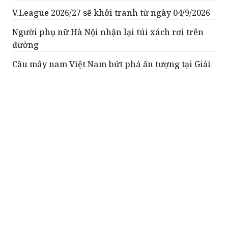
V.League 2026/27 sẽ khởi tranh từ ngày 04/9/2026
Người phụ nữ Hà Nội nhận lại túi xách rơi trên
đường
Cầu mây nam Việt Nam bứt phá ấn tượng tại Giải
vô địch thế giới 2026
Futsal Việt Nam có chuyến tập huấn ấn tượng tại
Thái Lan
ĐỌC THÊM
Đưa nghệ thuật truyền thống đến gần công
chúng, bồi đắp tình yêu lịch sử qua “Âm
nhạc cộng đồng”
Tối 2/8, tại Nhà Bát Giác, chương trình
“Âm nhạc cộng đồng” do Nhà hát Cải