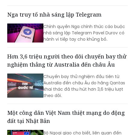
đương nhiệm. Không những vậy, cựu Đệ
nhất phu nhân Kim Keon-hee cũng ghi
Nga truy tố nhà sáng lập Telegram
nhận mức tiền ký gửi lên tới khoảng 170
triệu won, trở thành phạm nhân nhận
Chính quyền Nga chính thức cáo buộc
được nhiều tiền nhất tại Trại tạm giam
nhà sáng lập Telegram Pavel Durov có
miền Nam Seoul.
hành vi tiếp tay cho khủng bố.
Hơn 3,6 triệu người theo dõi chuyến bay thử
nghiệm thẳng từ Australia đến châu Âu
Chuyến bay thử nghiệm đầu tiên từ
Australia đến châu Âu do hãng Qantas
khai thác đã thu hút hơn 3,6 triệu lượt
theo dõi.
Một công dân Việt Nam thiệt mạng do động
đất tại Nhật Bản
Bộ Ngoại giao cho biết, liên quan đến