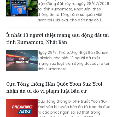
trận động đất xảy ra ngày 28/07/2026
tại tỉnh Kumamoto, Nhật Bản, theo
thông tin từ Tổng Lãnh sự quán Việt
Nam tại Fukuoka, cho đến nay có 1
công dân Việt Nam thiệt mạng và một
số công dân Việt Nam bị thương trong
Ít nhất 13 người thiệt mạng sau động đất tại
trận động đất.
tỉnh Kumamoto, Nhật Bản
Ngày 29/7, Thủ tướng Nhật Bản Sanae
Takaichi cho biết, 13 người đã thiệt
mạng sau loạt trận động đất xảy ra tại
tỉnh Kumamoto.
Cựu Tổng thống Hàn Quốc Yoon Suk Yeol
nhận án tù do vi phạm luật bầu cử
Cựu Tổng thống bị phế truất Yoon Suk
Yeol vừa bị tuyên bản án tù treo do đưa
ra các phát ngôn sai sự thật trong