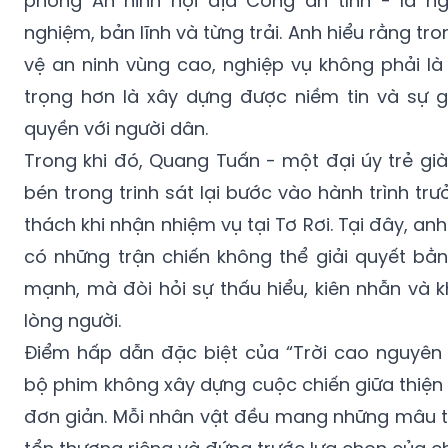
vệ an ninh vùng cao, nghiệp vụ không phải là
trọng hơn là xây dựng được niềm tin và sự g
quyền với người dân.
Trong khi đó, Quang Tuấn - một đại úy trẻ già
bén trong trinh sát lại bước vào hành trình tr
thách khi nhận nhiệm vụ tại Tơ Rơi. Tại đây, an
có những trận chiến không thể giải quyết bằ
mạnh, mà đòi hỏi sự thấu hiểu, kiên nhẫn và 
lòng người.
Điểm hấp dẫn đặc biệt của “Trời cao nguyên
bộ phim không xây dựng cuộc chiến giữa thiện
đơn giản. Mỗi nhân vật đều mang những mâu t
tổn thương riêng và đứng trước lựa chọn của c