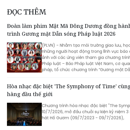
Đoàn làm phim Mật Mã Đông Dương đồng hàn
trình Gương mặt Dẫn sóng Pháp luật 2026
(PLVN) - Nhằm tạo môi trường giao lưu, học 
những người hoạt động trong lĩnh vực báo c
ảnh với các ứng viên tham gia chương trìn
Pháp luật – Báo Pháp luật Việt Nam, cơ qu
pháp, tổ chức chương trình “Gương mặt Dẫ
– Tuyển chọn Gương mặt MC Video Pháp lu
Hòa nhạc đặc biệt 'The Symphony of Time' cùng
hàng đầu thế giới
Chương trình hòa nhạc đặc biệt "The Symp
10/7/2026, mở đầu chuỗi sự kiện kỷ niệm 
hát Hồ Gươm (09/7/2023 - 09/7/2026),
Quang Tuấn lần đầu đưa con trai đóng phim đi