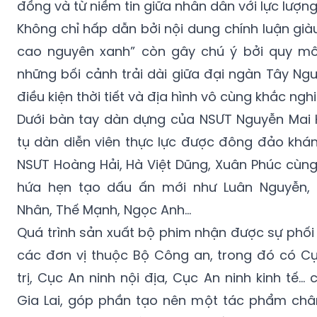
cao nguyên xanh” còn gây chú ý bởi quy mô 
những bối cảnh trải dài giữa đại ngàn Tây Ng
điều kiện thời tiết và địa hình vô cùng khắc nghi
Dưới bàn tay dàn dựng của NSƯT Nguyễn Mai 
tụ dàn diễn viên thực lực được đông đảo khá
NSƯT Hoàng Hải, Hà Việt Dũng, Xuân Phúc cùn
hứa hẹn tạo dấu ấn mới như Luân Nguyễn,
Nhân, Thế Mạnh, Ngọc Anh…
Quá trình sản xuất bộ phim nhận được sự phối
các đơn vị thuộc Bộ Công an, trong đó có C
trị, Cục An ninh nội địa, Cục An ninh kinh tế…
Gia Lai, góp phần tạo nên một tác phẩm chân
sâu nghiệp vụ và cảm xúc đời sống.