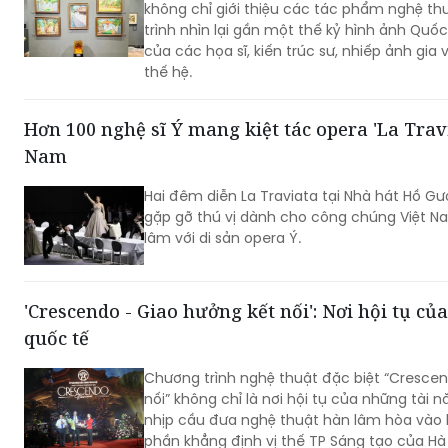
thế hệ.
Hơn 100 nghệ sĩ Ý mang kiệt tác opera 'La Travi
Nam
Hai đêm diễn La Traviata tại Nhà hát Hồ G
gặp gỡ thú vị dành cho công chúng Việt N
lâm với di sản opera Ý.
'Crescendo - Giao hưởng kết nối': Nơi hội tụ củ
quốc tế
Chương trình nghệ thuật đặc biệt “Cresce
nối” không chỉ là nơi hội tụ của những tài 
nhịp cầu đưa nghệ thuật hàn lâm hòa vào 
phần khẳng định vị thế TP Sáng tạo của H
nhòa khoảng cách giữa âm nhạc hàn lâm và
ấn văn hóa trong lòng người dân địa phươ