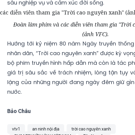
Đoàn làm phim và các diễn viên tham gia "Trời
(ảnh VFC).
Hướng tới kỷ niệm 80 năm Ngày truyền thống 
nhân dân, “Trời cao nguyên xanh” được kỳ vọn
bộ phim truyền hình hấp dẫn mà còn là tác p
giá trị sâu sắc về trách nhiệm, lòng tận tụy 
lặng của những người đang ngày đêm giữ gìn
nước.
Bảo Châu
vtv1
an ninh nội địa
trời cao nguyên xanh
PHIM TRUYỀN HÌNH VIỆT NAM
Tây Nguyên