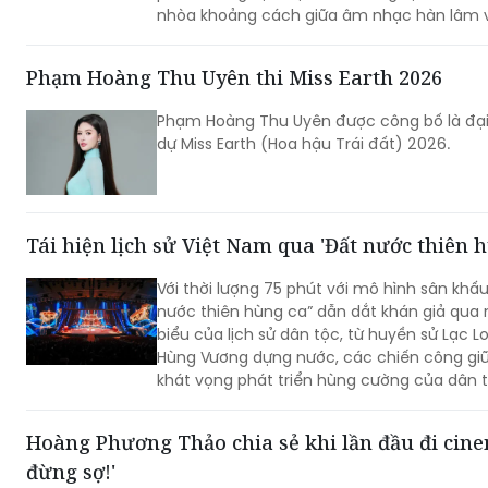
phương.
Phạm Hoàng Thu Uyên thi Miss Earth 2026
Phạm Hoàng Thu Uyên được công bố là đại
dự Miss Earth (Hoa hậu Trái đất) 2026.
Tái hiện lịch sử Việt Nam qua 'Đất nước thiên h
Với thời lượng 75 phút với mô hình sân khấ
nước thiên hùng ca” dẫn dắt khán giả qua
biểu của lịch sử dân tộc, từ huyền sử Lạc L
Hùng Vương dựng nước, các chiến công gi
khát vọng phát triển hùng cường của dân t
Hoàng Phương Thảo chia sẻ khi lần đầu đi cine
đừng sợ!'
"Bi, đừng sợ!", trở lại màn ảnh rộng trong Cinema Tour, mang đến
cơ hội để ê-kíp và khán giả cùng nhìn lại 