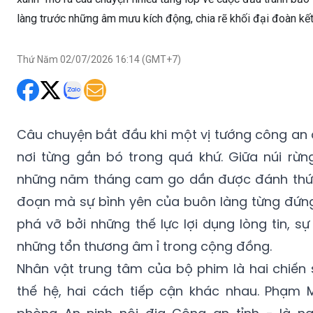
Thứ Năm 02/07/2026 16:14 (GMT+7)
Câu chuyện bắt đầu khi một vị tướng công an đ
nơi từng gắn bó trong quá khứ. Giữa núi rừng
những năm tháng cam go dần được đánh thức
đoạn mà sự bình yên của buôn làng từng đứng
phá vỡ bởi những thế lực lợi dụng lòng tin, sự 
những tổn thương âm ỉ trong cộng đồng.
Nhân vật trung tâm của bộ phim là hai chiến 
thế hệ, hai cách tiếp cận khác nhau. Phạm 
phòng An ninh nội địa Công an tỉnh - là ng
nghiệm, bản lĩnh và từng trải. Anh hiểu rằng tr