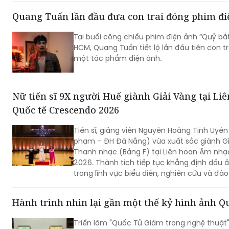
Tại buổi công chiếu phim điện ảnh “Quỷ bắt
HCM, Quang Tuấn tiết lộ lần đầu tiên con t
một tác phẩm điện ảnh.
Nữ tiến sĩ 9X người Huế giành Giải Vàng tại L
Quốc tế Crescendo 2026
Tiến sĩ, giảng viên Nguyễn Hoàng Tịnh Uyê
phạm – ĐH Đà Nẵng) vừa xuất sắc giành G
Thanh nhạc (Bảng F) tại Liên hoan Âm nh
2026. Thành tích tiếp tục khẳng định dấu ấ
trong lĩnh vực biểu diễn, nghiên cứu và đà
Hành trình nhìn lại gần một thế kỷ hình ảnh 
Triển lãm "Quốc Tử Giám trong nghệ thuật
không chỉ giới thiệu các tác phẩm nghệ th
trình nhìn lại gần một thế kỷ hình ảnh Quố
của các họa sĩ, kiến trúc sư, nhiếp ảnh gia 