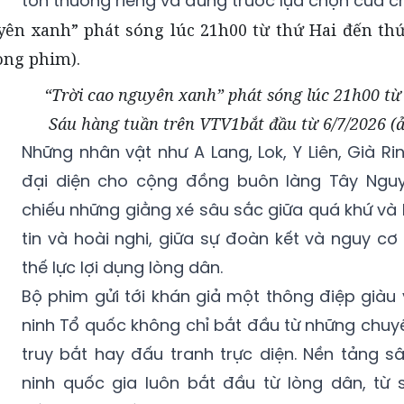
“Trời cao nguyên xanh” phát sóng lúc 21h00 từ
Sáu hàng tuần trên VTV1bắt đầu từ 6/7/2026 (ả
Những nhân vật như A Lang, Lok, Y Liên, Già Rin
đại diện cho cộng đồng buôn làng Tây Ng
chiếu những giằng xé sâu sắc giữa quá khứ và h
tin và hoài nghi, giữa sự đoàn kết và nguy cơ 
thế lực lợi dụng lòng dân.
Bộ phim gửi tới khán giả một thông điệp giàu
ninh Tổ quốc không chỉ bắt đầu từ những chuy
truy bắt hay đấu tranh trực diện. Nền tảng s
ninh quốc gia luôn bắt đầu từ lòng dân, từ
đồng và từ niềm tin giữa nhân dân với lực lượn
Không chỉ hấp dẫn bởi nội dung chính luận giàu 