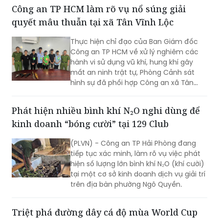
Thực hiện chỉ đạo của Ban Giám đốc
Công an TP HCM về xử lý nghiêm các
hành vi sử dụng vũ khí, hung khí gây
mất an ninh trật tự, Phòng Cảnh sát
hình sự đã phối hợp Công an xã Tân
Vĩnh Lộc, Công an xã Đông Thạnh và
các đơn vị liên quan nhanh chóng điều
Phát hiện nhiều bình khí N₂O nghi dùng để
tra, làm rõ vụ “Cố ý gây thương tích” và
kinh doanh “bóng cười” tại 129 Club
“Gây rối trật tự công cộng” xảy ra ngày
30/7 tại ấp 14, xã Tân Vĩnh Lộc.
(PLVN) - Công an TP Hải Phòng đang
tiếp tục xác minh, làm rõ vụ việc phát
hiện số lượng lớn bình khí N₂O (khí cười)
tại một cơ sở kinh doanh dịch vụ giải trí
trên địa bàn phường Ngô Quyền.
Triệt phá đường dây cá độ mùa World Cup
tại TP HCM