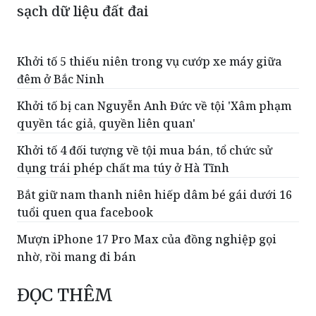
Khởi tố 5 thiếu niên trong vụ cướp xe máy giữa
đêm ở Bắc Ninh
Khởi tố bị can Nguyễn Anh Đức về tội 'Xâm phạm
quyền tác giả, quyền liên quan'
Khởi tố 4 đối tượng về tội mua bán, tổ chức sử
dụng trái phép chất ma túy ở Hà Tĩnh
Bắt giữ nam thanh niên hiếp dâm bé gái dưới 16
tuổi quen qua facebook
Mượn iPhone 17 Pro Max của đồng nghiệp gọi
nhờ, rồi mang đi bán
ĐỌC THÊM
Công an TP HCM làm rõ vụ nổ súng giải
quyết mâu thuẫn tại xã Tân Vĩnh Lộc