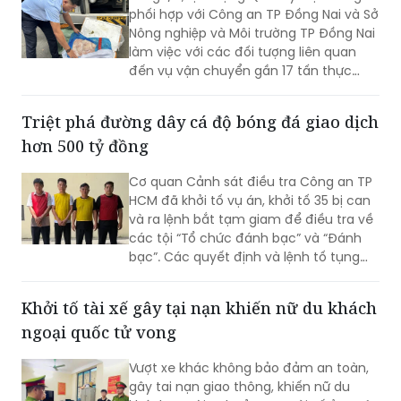
làm việc với các đối tượng liên quan
đến vụ vận chuyển gần 17 tấn thực
phẩm đông lạnh không rõ nguồn gốc
xuất xứ, không có giấy tờ hợp pháp.
Triệt phá đường dây cá độ bóng đá giao dịch
hơn 500 tỷ đồng
Cơ quan Cảnh sát điều tra Công an TP
HCM đã khởi tố vụ án, khởi tố 35 bị can
và ra lệnh bắt tạm giam để điều tra về
các tội “Tổ chức đánh bạc” và “Đánh
bạc”. Các quyết định và lệnh tố tụng
đã được Viện KSND TP HCM phê chuẩn.
Khởi tố tài xế gây tại nạn khiến nữ du khách
ngoại quốc tử vong
Vượt xe khác không bảo đảm an toàn,
gây tai nạn giao thông, khiến nữ du
khách người Anh tử vong, tài xế ở Tuyên
Quang bị khởi tố.