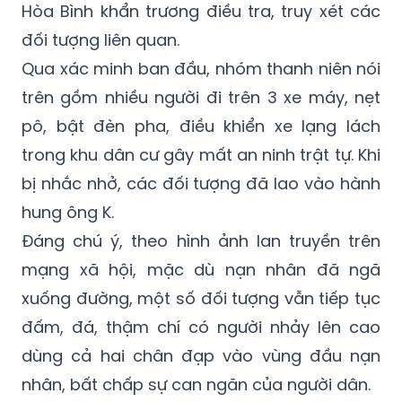
Qua xác minh ban đầu, nhóm thanh niên nói
trên gồm nhiều người đi trên 3 xe máy, nẹt
pô, bật đèn pha, điều khiển xe lạng lách
trong khu dân cư gây mất an ninh trật tự. Khi
bị nhắc nhở, các đối tượng đã lao vào hành
hung ông K.
Đáng chú ý, theo hình ảnh lan truyền trên
mạng xã hội, mặc dù nạn nhân đã ngã
xuống đường, một số đối tượng vẫn tiếp tục
đấm, đá, thậm chí có người nhảy lên cao
dùng cả hai chân đạp vào vùng đầu nạn
nhân, bất chấp sự can ngăn của người dân.
Ông V.V.K là công an viên, Tổ trưởng Tổ an
ninh cơ sở phường Hòa Bình.