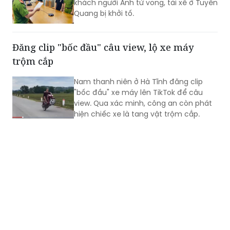
Đăng clip "bốc đầu" câu view, lộ xe máy
trộm cắp
Nam thanh niên ở Hà Tĩnh đăng clip
"bốc đầu" xe máy lên TikTok để câu
view. Qua xác minh, công an còn phát
hiện chiếc xe là tang vật trộm cắp.​