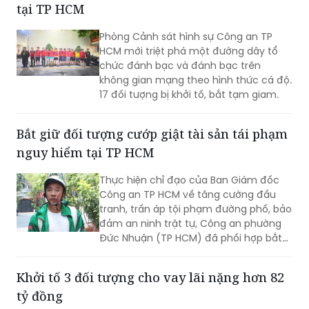
Phòng Cảnh sát hình sự Công an TP
HCM mới triệt phá một đường dây tổ
chức đánh bạc và đánh bạc trên
không gian mạng theo hình thức cá độ.
17 đối tượng bị khởi tố, bắt tạm giam.
Bắt giữ đối tượng cướp giật tài sản tái phạm
nguy hiểm tại TP HCM
Thực hiện chỉ đạo của Ban Giám đốc
Công an TP HCM về tăng cường đấu
tranh, trấn áp tội phạm đường phố, bảo
đảm an ninh trật tự, Công an phường
Đức Nhuận (TP HCM) đã phối hợp bắt
giữ một đối tượng thực hiện hành vi
cướp giật tài sản, đồng thời chuyển vụ
Khởi tố 3 đối tượng cho vay lãi nặng hơn 82
việc đến Văn phòng Cơ quan Cảnh sát
tỷ đồng
điều tra Công an TP HCM để điều tra
theo quy định.
Phòng Cảnh sát hình sự Công an tỉnh
Hà Tĩnh đã triệt phá nhóm đối tượng có