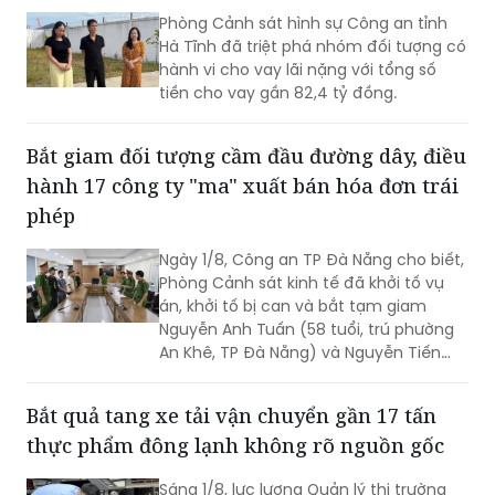
hành vi cho vay lãi nặng với tổng số
tiền cho vay gần 82,4 tỷ đồng.
Bắt giam đối tượng cầm đầu đường dây, điều
hành 17 công ty "ma" xuất bán hóa đơn trái
phép
Ngày 1/8, Công an TP Đà Nẵng cho biết,
Phòng Cảnh sát kinh tế đã khởi tố vụ
án, khởi tố bị can và bắt tạm giam
Nguyễn Anh Tuấn (58 tuổi, trú phường
An Khê, TP Đà Nẵng) và Nguyễn Tiến
Trãi (43 tuổi, trú TPHCM) để điều tra về
hành vi in, phát hành, mua bán trái
Bắt quả tang xe tải vận chuyển gần 17 tấn
phép hóa đơn.
thực phẩm đông lạnh không rõ nguồn gốc
Sáng 1/8, lực lượng Quản lý thị trường
phối hợp với Công an TP Đồng Nai và Sở
Nông nghiệp và Môi trường TP Đồng Nai