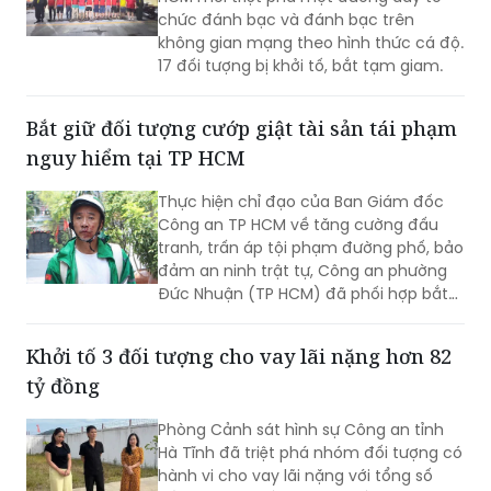
chức đánh bạc và đánh bạc trên
không gian mạng theo hình thức cá độ.
17 đối tượng bị khởi tố, bắt tạm giam.
Bắt giữ đối tượng cướp giật tài sản tái phạm
nguy hiểm tại TP HCM
Thực hiện chỉ đạo của Ban Giám đốc
Công an TP HCM về tăng cường đấu
tranh, trấn áp tội phạm đường phố, bảo
đảm an ninh trật tự, Công an phường
Đức Nhuận (TP HCM) đã phối hợp bắt
giữ một đối tượng thực hiện hành vi
cướp giật tài sản, đồng thời chuyển vụ
Khởi tố 3 đối tượng cho vay lãi nặng hơn 82
việc đến Văn phòng Cơ quan Cảnh sát
tỷ đồng
điều tra Công an TP HCM để điều tra
theo quy định.
Phòng Cảnh sát hình sự Công an tỉnh
Hà Tĩnh đã triệt phá nhóm đối tượng có
hành vi cho vay lãi nặng với tổng số