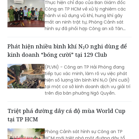
Thực hiện chỉ đạo của Ban Giám đốc
Công an TP HCM về xử lý nghiêm các
hành vi sử dụng vũ khí, hung khí gây
mất an ninh trật tự, Phòng Cảnh sát
hình sự đã phối hợp Công an xã Tân
Vĩnh Lộc, Công an xã Đông Thạnh và
các đơn vị liên quan nhanh chóng điều
Phát hiện nhiều bình khí N₂O nghi dùng để
tra, làm rõ vụ “Cố ý gây thương tích” và
kinh doanh “bóng cười” tại 129 Club
“Gây rối trật tự công cộng” xảy ra ngày
30/7 tại ấp 14, xã Tân Vĩnh Lộc.
(PLVN) - Công an TP Hải Phòng đang
tiếp tục xác minh, làm rõ vụ việc phát
hiện số lượng lớn bình khí N₂O (khí cười)
tại một cơ sở kinh doanh dịch vụ giải trí
trên địa bàn phường Ngô Quyền.
Triệt phá đường dây cá độ mùa World Cup
tại TP HCM
Phòng Cảnh sát hình sự Công an TP
HCM mới triệt phá một đường dây tổ