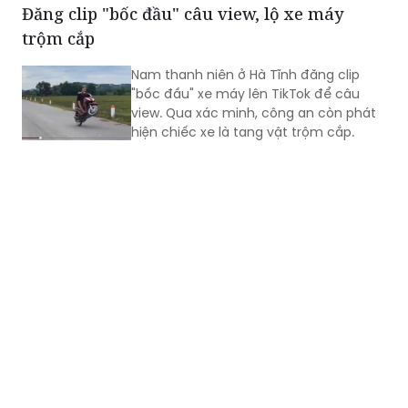
Đăng clip "bốc đầu" câu view, lộ xe máy
trộm cắp
Nam thanh niên ở Hà Tĩnh đăng clip
"bốc đầu" xe máy lên TikTok để câu
view. Qua xác minh, công an còn phát
hiện chiếc xe là tang vật trộm cắp.​