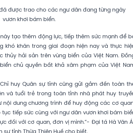
 đã được trao cho các ngư dân đang từng ngày
vươn khơi bám biển.
 này tạo thêm động lực, tiếp thêm sức mạnh để b
 khó khăn trong giai đoạn hiện nay và thực hiệ
c thủy hải sản trên vùng biển của Việt Nam. Đồn
g biển chủ quyền bất khả xâm phạm của Việt Na
Chỉ huy Quân sự tỉnh cũng gửi gắm đến toàn th
ên và tuổi trẻ trong toàn tỉnh nhà phát huy truyề
 nội dung chương trình để huy động các cơ quan
p tục tiếp sức cùng với ngư dân vươn khơi bám biể
ực đối với cơ quan, đơn vị mình.”- Đại tá Hà Văn Ái
 sự tỉnh Thừa Thiên Huế cho biết.