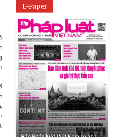
E-Paper
à
n
g
m
ể
n
,
n
,
Báo Pháp luật Việt Nam số 201