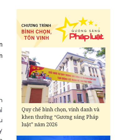
n
n
n
Quy chế bình chọn, vinh danh và
ỉ
khen thưởng “Gương sáng Pháp
u
luật” năm 2026
y