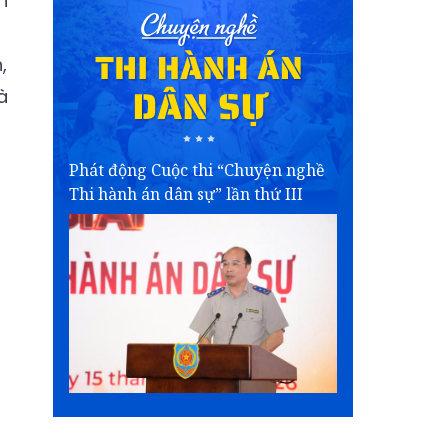
h
,
à
Phát động Cuộc thi “Chuyện nghề
Thi hành án dân sự” lần thứ III