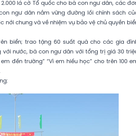
 2.000 lá cờ Tổ quốc cho bà con ngư dân, các đơ
 con ngư dân nắm vững đường lối chính sách củ
c nới chung và về nhiệm vụ bảo vệ chủ quyền biể
rên biển; trao tặng 60 suất quà cho các gia đìn
 với nước, bà con ngư dân với tổng trị giá 30 triệ
em đến trường” “Vì em hiếu học” cho trên 100 e
.
ng: