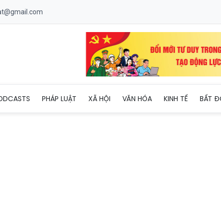
uat@gmail.com
á cờ Tổ quốc cho ngư dân Thừa Thiên Huế
ODCASTS
PHÁP LUẬT
XÃ HỘI
VĂN HÓA
KINH TẾ
BẤT Đ