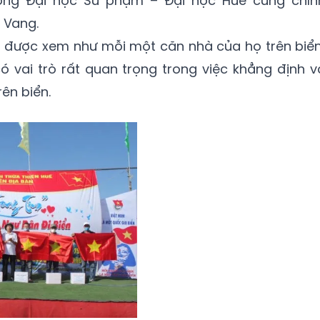
rường Đại học Sư phạm – Đại học Huế cùng chín
 Vang.
u được xem như mỗi một căn nhà của họ trên biển
ó vai trò rất quan trọng trong việc khẳng định v
ên biển.