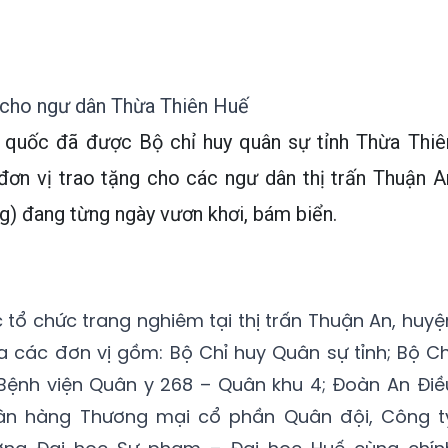
 cho ngư dân Thừa Thiên Huế
 quốc đã được Bộ chỉ huy quân sự tỉnh Thừa Thiê
đơn vị trao tặng cho các ngư dân thị trấn Thuận A
g) đang từng ngày vươn khơi, bám biển.
 tổ chức trang nghiêm tại thị trấn Thuận An, huyệ
 các đơn vị gồm: Bộ Chỉ huy Quân sự tỉnh; Bộ Ch
 Bệnh viện Quân y 268 – Quân khu 4; Đoàn An Điề
ân hàng Thương mại cổ phần Quân đội, Công t