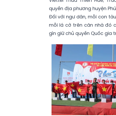
Viettel Thừa Thiên Huế; T
quyền địa phương huyện Phú
Đối với ngư dân, mỗi con tà
mỗi lá cờ trên căn nhà đó c
gìn giữ chủ quyền Quốc gia tr