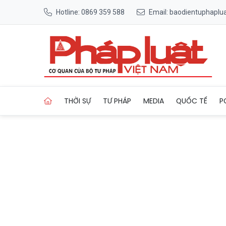
Hotline: 0869 359 588
Email: baodientuphapl
Trang chủ Trao hơn 2.000 l
THỜI SỰ
TƯ PHÁP
MEDIA
QUỐC TẾ
P