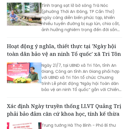
Tình trạng sạt lở bờ sông Trà Nóc
(phường Thới An Đông, TP Cần Thơ)
ngày càng diễn biến phức tạp, khiến
nhiều tuyến đường bị sụp lún, chia cắt,
ảnh hưởng nghiêm trọng đến đời sống
của hàng trăm hộ dân. Không ít gia
đình phải tự bỏ tiền gia cố bờ sông,
Hoạt động ý nghĩa, thiết thực tại 'Ngày hội
nâng đường để duy trì lối đi. Tuy nhiên,
toàn dân bảo vệ an ninh Tổ quốc' xã Tri Tôn
người dân vẫn thường trực nỗi lo sạt lở,
nhất là vào mùa mưa và thời điểm
Ngày 21/7, tại UBND xã Tri Tôn, tỉnh An
nước lớn.
Giang, Công an tỉnh An Giang phối hợp
với UBND xã Tri Tôn tổ chức Chương
trình Lễ phát động “Ngày hội Toàn dân
bảo vệ an ninh Tổ quốc” gắn với Chiến
dịch Thanh niên Công an tình nguyện
hè năm 2026.
Xác định Ngày truyền thống LLVT Quảng Trị
phải bảo đảm căn cứ khoa học, tính kế thừa
Trung tướng Hà Thọ Bình - Phó Bí thư