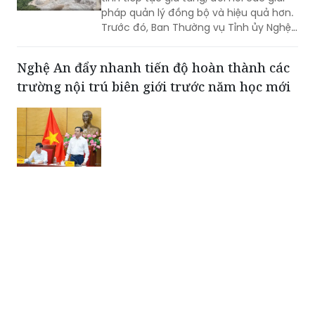
pháp quản lý đồng bộ và hiệu quả hơn.
Trước đó, Ban Thường vụ Tỉnh ủy Nghệ
An đã ban hành Kết luận về tăng cường
công tác quản lý hoạt động khoáng
Nghệ An đẩy nhanh tiến độ hoàn thành các
sản trên địa bàn tỉnh.
trường nội trú biên giới trước năm học mới