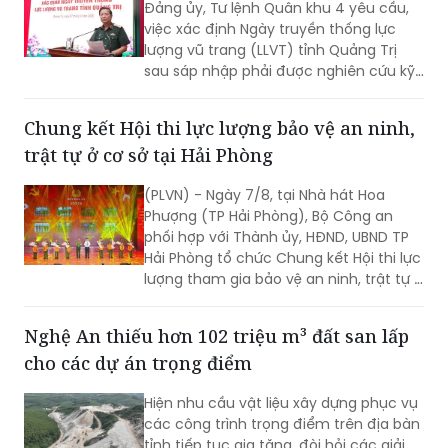
Đảng ủy, Tư lệnh Quân khu 4 yêu cầu,
việc xác định Ngày truyền thống lực
lượng vũ trang (LLVT) tỉnh Quảng Trị
sau sáp nhập phải được nghiên cứu kỹ
lưỡng, bảo đảm căn cứ khoa học, tính
kế thừa và tạo sự đồng thuận cao...
Chung kết Hội thi lực lượng bảo vệ an ninh,
trật tự ở cơ sở tại Hải Phòng
(PLVN) - Ngày 7/8, tại Nhà hát Hoa
Phượng (TP Hải Phòng), Bộ Công an
phối hợp với Thành ủy, HĐND, UBND TP
Hải Phòng tổ chức Chung kết Hội thi lực
lượng tham gia bảo vệ an ninh, trật tự ở
cơ sở giỏi toàn quốc lần thứ nhất, năm
2026 với chủ đề "Vững nghiệp vụ - Trọn
Nghệ An thiếu hơn 102 triệu m³ đất san lấp
niềm tin. Vì an ninh Tổ quốc và bình yên
cho các dự án trọng điểm
cuộc sống".
Hiện nhu cầu vật liệu xây dựng phục vụ
các công trình trọng điểm trên địa bàn
tỉnh tiếp tục gia tăng, đòi hỏi các giải