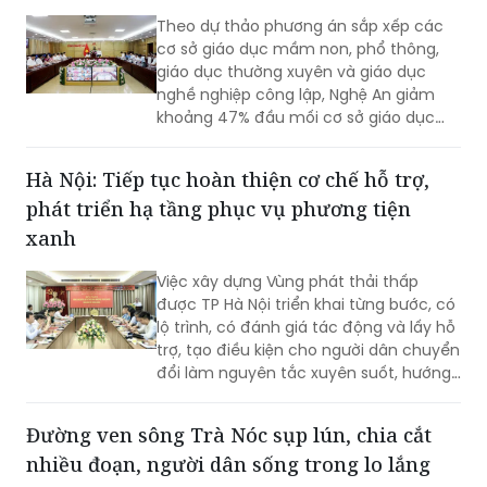
Theo dự thảo phương án sắp xếp các
cơ sở giáo dục mầm non, phổ thông,
giáo dục thường xuyên và giáo dục
nghề nghiệp công lập, Nghệ An giảm
khoảng 47% đầu mối cơ sở giáo dục
công lập, thuộc nhóm địa phương có tỷ
lệ sắp xếp cao trong cả nước.
Hà Nội: Tiếp tục hoàn thiện cơ chế hỗ trợ,
phát triển hạ tầng phục vụ phương tiện
xanh
Việc xây dựng Vùng phát thải thấp
được TP Hà Nội triển khai từng bước, có
lộ trình, có đánh giá tác động và lấy hỗ
trợ, tạo điều kiện cho người dân chuyển
đổi làm nguyên tắc xuyên suốt, hướng
tới mục tiêu cải thiện chất lượng môi
trường không khí, phát triển giao thông
Đường ven sông Trà Nóc sụp lún, chia cắt
công cộng hiện đại và xây dựng Thủ đô
nhiều đoạn, người dân sống trong lo lắng
xanh, văn minh, bền vững.