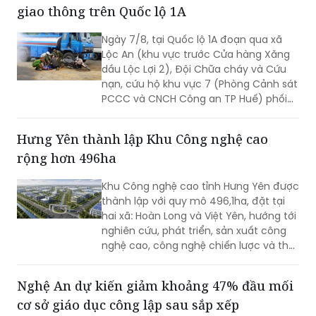
giao thông trên Quốc lộ 1A
Ngày 7/8, tại Quốc lộ 1A đoạn qua xã
Lộc An (khu vực trước Cửa hàng Xăng
dầu Lộc Lợi 2), Đội Chữa cháy và Cứu
nạn, cứu hộ khu vực 7 (Phòng Cảnh sát
PCCC và CNCH Công an TP Huế) phối
hợp UBND xã Lộc An tổ chức thực tập
phương án cứu nạn, cứu hộ đối với tình
Hưng Yên thành lập Khu Công nghệ cao
huống tai nạn giao thông đường bộ có
rộng hơn 496ha
huy động nhiều lực lượng, phương tiện
tham gia.
Khu Công nghệ cao tỉnh Hưng Yên được
thành lập với quy mô 496,1ha, đặt tại
hai xã: Hoàn Long và Việt Yên, hướng tới
nghiên cứu, phát triển, sản xuất công
nghệ cao, công nghệ chiến lược và thu
hút các nguồn lực đầu tư vào lĩnh vực
khoa học, công nghệ.
Nghệ An dự kiến giảm khoảng 47% đầu mối
cơ sở giáo dục công lập sau sắp xếp