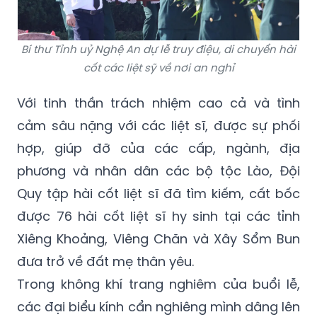
Bí thư Tỉnh uỷ Nghệ An dự lễ truy điệu, di chuyển hài
cốt các liệt sỹ về nơi an nghỉ
Với tinh thần trách nhiệm cao cả và tình
cảm sâu nặng với các liệt sĩ, được sự phối
hợp, giúp đỡ của các cấp, ngành, địa
phương và nhân dân các bộ tộc Lào, Đội
Quy tập hài cốt liệt sĩ đã tìm kiếm, cất bốc
được 76 hài cốt liệt sĩ hy sinh tại các tỉnh
Xiêng Khoảng, Viêng Chăn và Xây Sổm Bun
đưa trở về đất mẹ thân yêu.
Trong không khí trang nghiêm của buổi lễ,
các đại biểu kính cẩn nghiêng mình dâng lên