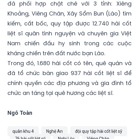
đã phối hợp chặt chẽ với 3 tỉnh: Xiêng
Khoảng, Viêng Chăn, Xây Sổm Bun (Lào) tìm
kiếm, cất bốc, quy tập được 12.740 hài cốt
liệt sĩ quân tình nguyện và chuyên gia Việt
Nam chiến đấu hy sinh trong các cuộc
kháng chiến trên đất nước bạn Lào.
Trong đó, 1.680 hài cốt có tên, quê quán và
đã tổ chức bàn giao 937 hài cốt liệt sĩ để
chính quyền các địa phương và gia đình tổ
chức an táng tại quê hương các liệt sĩ.
Ngô Toàn
quân khu 4
Nghệ An
đội quy tập hài cốt liệt sỹ
76 hài cốt liệt sỹ
Nghi Lộc
Viêng Chăn