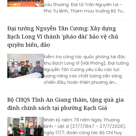
cứu thương. Đại tá Trần Nguyên Lai -
Phó Tư lệnh, Tham mưu trưởng Bộ Tư
lệnh Vùng Cảnh sát biển 4, Trưởng ban
tổ chức lớp huấn luyện chủ trì bế mạc.
Đại tướng Nguyễn Tân Cương: Xây dựng
Bạch Long Vĩ thành 'pháo đài' bảo vệ chủ
quyền biển, đảo
Kiểm tra công tác quốc phòng tại đặc
khu Bạch Long Vĩ (Hải Phòng), Đại tướng
Nguyễn Tân Cương yêu cầu các lực
lượng nâng cao chất lượng sẵn sàng
chiến đấu, hoàn thiện phương án
phòng thủ, chủ động xử lý mọi tình
huống, đồng thời gắn phát triển kinh tế
Bộ CHQS Tỉnh An Giang thăm, tặng quà gia
biển với củng cố quốc phòng, an ninh.
đình chính sách tại phường Rạch Giá
Nhân kỷ niệm 79 năm Ngày Thương
binh - Liệt sĩ (27/7/1947 – 27/7/2026),
ngày 17/7, đoàn công tác Bộ Chỉ huy