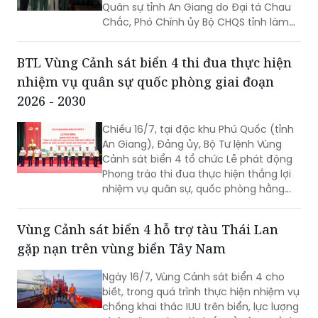
Quân sự tỉnh An Giang do Đại tá Chau
Chắc, Phó Chính ủy Bộ CHQS tỉnh làm
trưởng đoàn đã đến thăm, trao 4 phần
quà của Quân ủy Trung ương, Bộ Quốc
BTL Vùng Cảnh sát biển 4 thi đua thực hiện
phòng tặng các gia đình chính sách,
nhiệm vụ quân sự quốc phòng giai đoạn
người có công với cách mạng trên địa
bàn phường Rạch Giá, An Giang.
2026 - 2030
Chiều 16/7, tại đặc khu Phú Quốc (tỉnh
An Giang), Đảng ủy, Bộ Tư lệnh Vùng
Cảnh sát biển 4 tổ chức Lễ phát động
Phong trào thi đua thực hiện thắng lợi
nhiệm vụ quân sự, quốc phòng hằng
năm và giai đoạn 2026 – 2030. Thiếu
tướng Nguyễn Văn Dũng - Bí thư Đảng
Vùng Cảnh sát biển 4 hỗ trợ tàu Thái Lan
ủy, Chính ủy, Chủ tịch Hội đồng Thi đua
gặp nạn trên vùng biển Tây Nam
- Khen thưởng Bộ Tư lệnh Vùng Cảnh
sát biển 4 chủ trì buổi Lễ.
Ngày 16/7, Vùng Cảnh sát biển 4 cho
biết, trong quá trình thực hiện nhiệm vụ
chống khai thác IUU trên biển, lực lượng