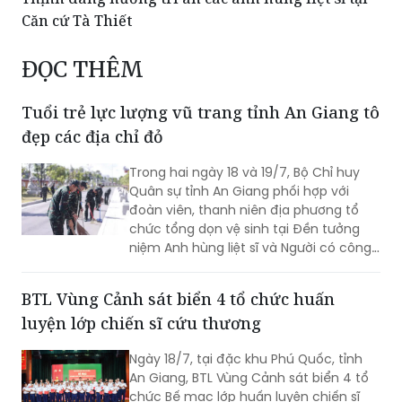
Căn cứ Tà Thiết
ĐỌC THÊM
Tuổi trẻ lực lượng vũ trang tỉnh An Giang tô
đẹp các địa chỉ đỏ
Trong hai ngày 18 và 19/7, Bộ Chỉ huy
Quân sự tỉnh An Giang phối hợp với
đoàn viên, thanh niên địa phương tổ
chức tổng dọn vệ sinh tại Đền tưởng
niệm Anh hùng liệt sĩ và Người có công
tỉnh cùng Khu lưu niệm Lực lượng vũ
trang tỉnh.
BTL Vùng Cảnh sát biển 4 tổ chức huấn
luyện lớp chiến sĩ cứu thương
Ngày 18/7, tại đặc khu Phú Quốc, tỉnh
An Giang, BTL Vùng Cảnh sát biển 4 tổ
chức Bế mạc lớp huấn luyện chiến sĩ