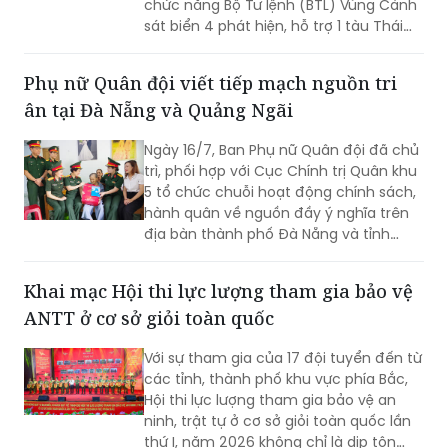
chức năng Bộ Tư lệnh (BTL) Vùng Cảnh
sát biển 4 phát hiện, hỗ trợ 1 tàu Thái
Lan bị hỏng máy, trôi dạt trên vùng biển
Tây Nam.
Phụ nữ Quân đội viết tiếp mạch nguồn tri
ân tại Đà Nẵng và Quảng Ngãi
Ngày 16/7, Ban Phụ nữ Quân đội đã chủ
trì, phối hợp với Cục Chính trị Quân khu
5 tổ chức chuỗi hoạt động chính sách,
hành quân về nguồn đầy ý nghĩa trên
địa bàn thành phố Đà Nẵng và tỉnh
Quảng Ngãi
Khai mạc Hội thi lực lượng tham gia bảo vệ
ANTT ở cơ sở giỏi toàn quốc
Với sự tham gia của 17 đội tuyển đến từ
các tỉnh, thành phố khu vực phía Bắc,
Hội thi lực lượng tham gia bảo vệ an
ninh, trật tự ở cơ sở giỏi toàn quốc lần
thứ I, năm 2026 không chỉ là dịp tôn