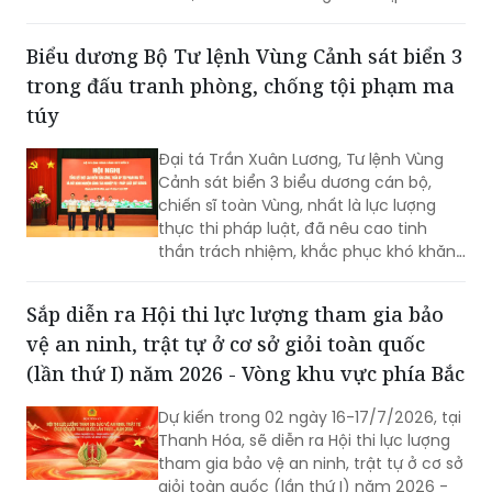
vinh những mô hình hiệu quả mà còn
góp phần nâng cao kỹ năng, nghiệp vụ
Biểu dương Bộ Tư lệnh Vùng Cảnh sát biển 3
cho lực lượng giữ gìn bình yên từ cơ sở.
trong đấu tranh phòng, chống tội phạm ma
túy
Đại tá Trần Xuân Lương, Tư lệnh Vùng
Cảnh sát biển 3 biểu dương cán bộ,
chiến sĩ toàn Vùng, nhất là lực lượng
thực thi pháp luật, đã nêu cao tinh
thần trách nhiệm, khắc phục khó khăn,
kiên quyết đấu tranh với các loại tội
phạm, vi phạm pháp luật, hoàn thành
Sắp diễn ra Hội thi lực lượng tham gia bảo
xuất sắc nhiệm vụ được giao...
vệ an ninh, trật tự ở cơ sở giỏi toàn quốc
(lần thứ I) năm 2026 - Vòng khu vực phía Bắc
Dự kiến trong 02 ngày 16-17/7/2026, tại
Thanh Hóa, sẽ diễn ra Hội thi lực lượng
tham gia bảo vệ an ninh, trật tự ở cơ sở
giỏi toàn quốc (lần thứ I) năm 2026 -