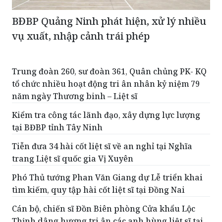
BĐBP Quảng Ninh phát hiện, xử lý nhiều
vụ xuất, nhập cảnh trái phép
Trung đoàn 260, sư đoàn 361, Quân chủng PK- KQ
tổ chức nhiều hoạt động tri ân nhân kỷ niệm 79
năm ngày Thương binh – Liệt sĩ
Kiểm tra công tác lãnh đạo, xây dựng lực lượng
tại BĐBP tỉnh Tây Ninh
Tiễn đưa 34 hài cốt liệt sĩ về an nghỉ tại Nghĩa
trang Liệt sĩ quốc gia Vị Xuyên
Phó Thủ tướng Phan Văn Giang dự Lễ triển khai
tìm kiếm, quy tập hài cốt liệt sĩ tại Đồng Nai
Cán bộ, chiến sĩ Đồn Biên phòng Cửa khẩu Lộc
Thịnh dâng hương tri ân các anh hùng liệt sĩ tại