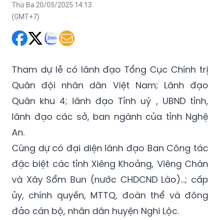
Thứ Ba 20/05/2025 14:13
(GMT+7)
Tham dự lễ có lãnh đạo Tổng Cục Chính trị
Quân đội nhân dân Việt Nam; Lãnh đạo
Quân khu 4; lãnh đạo Tỉnh uỷ , UBND tỉnh,
lãnh đạo các sở, ban ngành của tỉnh Nghệ
An.
Cùng dự có đại diện lãnh đạo Ban Công tác
đặc biệt các tỉnh Xiêng Khoảng, Viêng Chăn
và Xây Sổm Bun (nước CHDCND Lào)...; cấp
ủy, chính quyền, MTTQ, đoàn thể và đông
đảo cán bộ, nhân dân huyện Nghi Lộc.