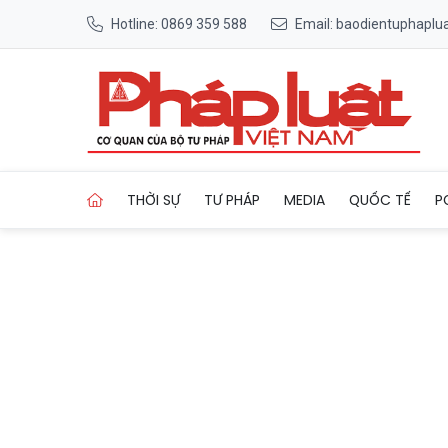
Hotline: 0869 359 588
Email: baodientuphapl
Trang chủ Trang trọng chuỗi
THỜI SỰ
TƯ PHÁP
MEDIA
QUỐC TẾ
P