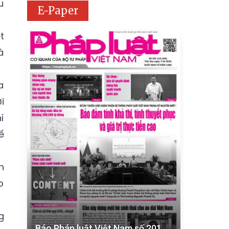
u
E-Paper
t
à
a
i
í
ế
n
p
g
Báo Pháp luật Việt Nam số 201