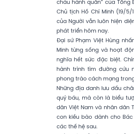
cháu hành quân” của Tổng B
Chủ tịch Hồ Chí Minh (19/5/
của Người vẫn luôn hiện diệ
phát triển hôm nay.
Đại sứ Phạm Việt Hùng nhấ
Minh từng sống và hoạt độ
nghĩa hết sức đặc biệt. Ch
hành trình tìm đường cứu 
phong trào cách mạng trong 
Những địa danh lưu dấu chân 
quý báu, mà còn là biểu tượ
dân Việt Nam và nhân dân T
con kiều bào dành cho Bác 
các thế hệ sau.