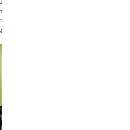
ù
n
c
g