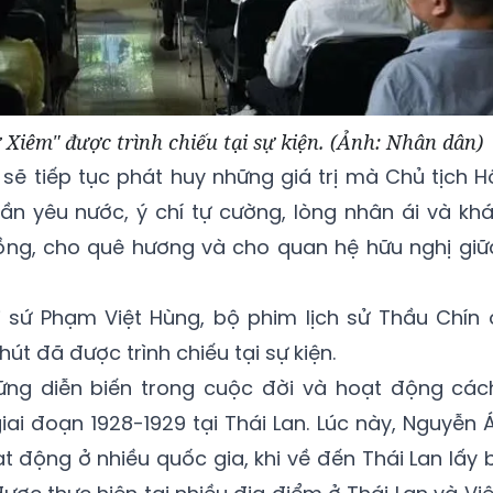
 Xiêm" được trình chiếu tại sự kiện. (Ảnh: Nhân dân)
 sẽ tiếp tục phát huy những giá trị mà Chủ tịch H
hần yêu nước, ý chí tự cường, lòng nhân ái và khá
ng, cho quê hương và cho quan hệ hữu nghị giữ
 sứ Phạm Việt Hùng, bộ phim lịch sử Thầu Chín 
hút đã được trình chiếu tại sự kiện.
ững diễn biến trong cuộc đời và hoạt động các
i đoạn 1928-1929 tại Thái Lan. Lúc này, Nguyễn Á
 động ở nhiều quốc gia, khi về đến Thái Lan lấy b