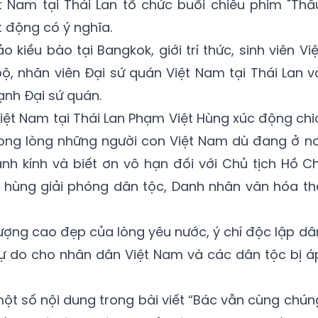
t Nam tại Thái Lan tổ chức buổi chiếu phim "Thầ
 động có ý nghĩa.
kiều bào tại Bangkok, giới trí thức, sinh viên Việ
ộ, nhân viên Đại sứ quán Việt Nam tại Thái Lan v
nh Đại sứ quán.
 Việt Nam tại Thái Lan Phạm Việt Hùng xúc động chi
rong lòng những người con Việt Nam dù đang ở nơ
h kính và biết ơn vô hạn đối với Chủ tịch Hồ Ch
Anh hùng giải phóng dân tộc, Danh nhân văn hóa th
tượng cao đẹp của lòng yêu nước, ý chí độc lập dâ
tự do cho nhân dân Việt Nam và các dân tộc bị á
ột số nội dung trong bài viết “Bác vẫn cùng chún