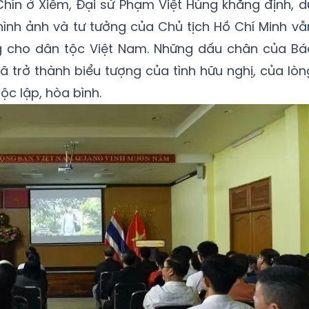
Chín ở Xiêm, Đại sứ Phạm Việt Hùng khẳng định, d
 hình ảnh và tư tưởng của Chủ tịch Hồ Chí Minh vẫ
g cho dân tộc Việt Nam. Những dấu chân của Bá
ã trở thành biểu tượng của tình hữu nghị, của lòn
c lập, hòa bình.