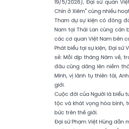
19/5/2026), Đại sứ quán Việ
Chín ở Xiêm" cùng nhiều hoạt
Tham dự sự kiện có đông đảo 
Nam tại Thái Lan cùng cán b
các cơ quan Việt Nam bên cạ
Phát biểu tại sự kiện, Đại sứ
sẻ: Mỗi dịp tháng Năm về, t
đâu cũng dâng lên niềm thàn
Minh, vị lãnh tụ thiên tài, 
giới.
Cuộc đời của Người là biểu 
tộc và khát vọng hòa bình, 
bức trên thế giới.
Đại sứ Phạm Việt Hùng dẫn m