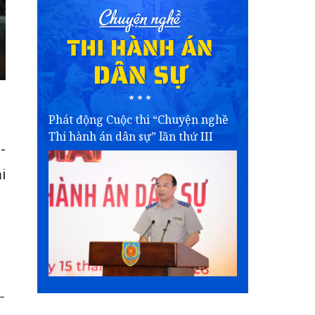
Phát động Cuộc thi “Chuyện nghề
Thi hành án dân sự” lần thứ III
-
i
-