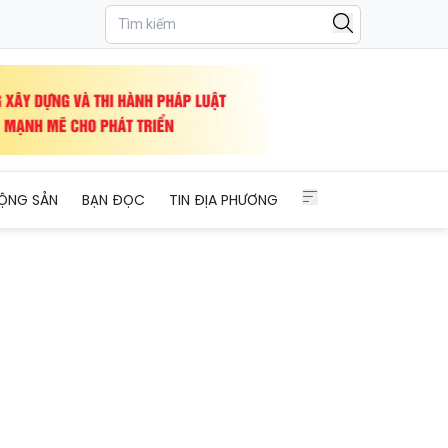
hái Lan, Lào và Liên bang Nga
ỘNG SẢN
BẠN ĐỌC
TIN ĐỊA PHƯƠNG