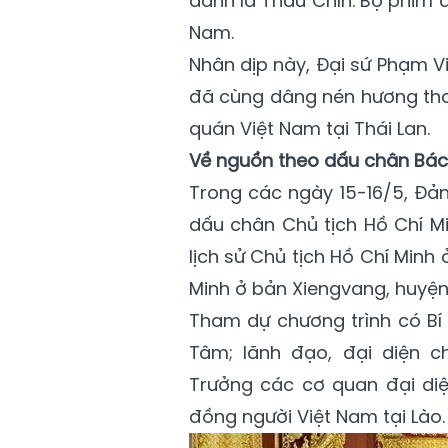
danh là Thầu Chín. Bộ phim đ
Nam.
Nhân dịp này, Đại sứ Phạm Vi
đã cùng dâng nén hương thơ
quán Việt Nam tại Thái Lan.
Về nguồn theo dấu chân Bác t
Trong các ngày 15-16/5, Đản
dấu chân Chủ tịch Hồ Chí Mi
lịch sử Chủ tịch Hồ Chí Minh
Minh ở bản Xiengvang, huyệ
Tham dự chương trình có Bí 
Tâm; lãnh đạo, đại diện c
Trưởng các cơ quan đại diệ
đồng người Việt Nam tại Lào.