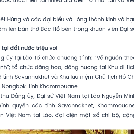
ược thực hiện tại nhiều địa điểm ở Thái Lan và Việ
ệt Hùng và các đại biểu với lòng thành kính vô hạ
m lên bàn thờ Bác Hồ bên trong khuôn viên Đại s
ại đất nước triệu voi
g ủy tại Lào tổ chức chương trình: “Về nguồn the
nh”; tổ chức dâng hoa, dâng hương tại Khu di tíc
 ở tỉnh Savannakhet và Khu lưu niệm Chủ tịch Hồ Ch
n Nongbok, tỉnh Khammouane.
thư Đảng ủy, Đại sứ Việt Nam tại Lào Nguyễn Min
hính quyền các tỉnh Savannakhet, Khammouane
n Việt Nam tại Lào, đại diện một số chi bộ, cộn