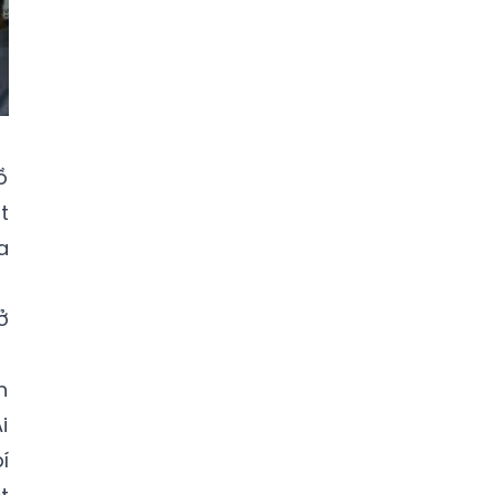
ồ
t
a
ở
h
i
í