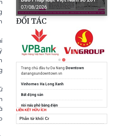
h
07/08/2026
g
ĐỐI TÁC
h
í
ý
n
Trang chủ đầu tư Da Nang
Downtown
g
danangsundowntown.vn
Vinhomes Ha Long Xanh
ử
Bất động sản
n
nồi nấu phở bằng điện
à
LIÊN KẾT HỮU ÍCH
Mua nước hoa chính hãng tại
Tprofumo.com
o
Phân tử khối Cr
Ghế Massage PoongSan chính hãng
poongsankorea.vn