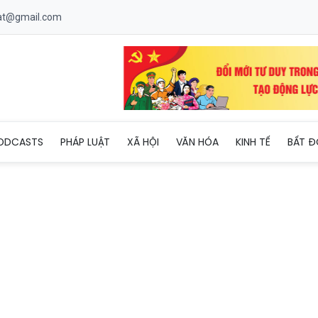
uat@gmail.com
 hoạt động kỷ niệm 136 năm Ngày sinh Chủ tịch Hồ Chí Minh tại T
ODCASTS
PHÁP LUẬT
XÃ HỘI
VĂN HÓA
KINH TẾ
BẤT Đ