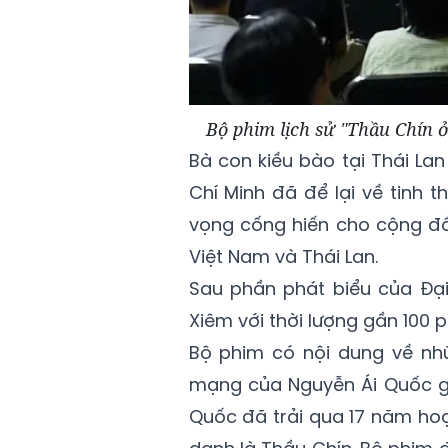
Bộ phim lịch sử "Thầu Chín ở
Bà con kiều bào tại Thái Lan
Chí Minh đã để lại về tinh t
vọng cống hiến cho cộng đồ
Việt Nam và Thái Lan.
Sau phần phát biểu của Đại
Xiêm với thời lượng gần 100 p
Bộ phim có nội dung về nh
mạng của Nguyễn Ái Quốc gia
Quốc đã trải qua 17 năm hoạt