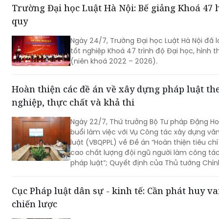
Trường Đại học Luật Hà Nội: Bế giảng Khoá 47 
quy
Ngày 24/7, Trường Đại học Luật Hà Nội đã l
tốt nghiệp Khoá 47 trình độ Đại học, hình 
(niên khoá 2022 – 2026).
Hoàn thiện các đề án về xây dựng pháp luật t
nghiệp, thực chất và khả thi
Ngày 22/7, Thứ trưởng Bộ Tư pháp Đặng Ho
buổi làm việc với Vụ Công tác xây dựng v
luật (VBQPPL) về Đề án “Hoàn thiện tiêu ch
cao chất lượng đội ngũ người làm công tác
pháp luật”; Quyết định của Thủ tướng Chí
hiện soạn thảo VBQPPL tập trung, chuyên ngh
khai Quyết định số 1205/QĐ-TTg ngày 06/
Cục Pháp luật dân sự - kinh tế: Cần phát huy v
Chính phủ về việc phê duyệt Đề án thí đi
chiến lược
điểm về công tác xây dựng pháp luật.