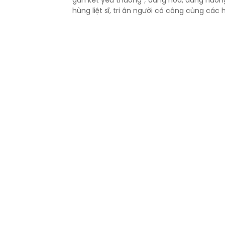
hùng liệt sĩ, tri ân người có công cùng các
nguyện tại xã Đức Trọng, tỉnh Lâm Đồng.