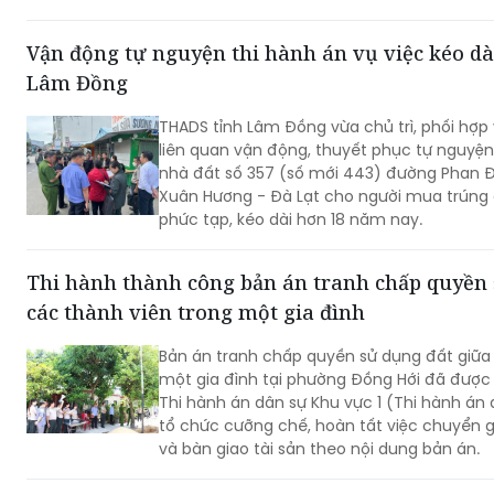
biết ơn sâu sắc đối với những người đã hy si
của Tổ quốc.
Vận động tự nguyện thi hành án vụ việc kéo dà
Lâm Đồng
THADS tỉnh Lâm Đồng vừa chủ trì, phối hợp
liên quan vận động, thuyết phục tự nguyện
nhà đất số 357 (số mới 443) đường Phan 
Xuân Hương - Đà Lạt cho người mua trúng đ
phức tạp, kéo dài hơn 18 năm nay.
Thi hành thành công bản án tranh chấp quyền 
các thành viên trong một gia đình
Bản án tranh chấp quyền sử dụng đất giữa
một gia đình tại phường Đồng Hới đã được 
Thi hành án dân sự Khu vực 1 (Thi hành án 
tổ chức cưỡng chế, hoàn tất việc chuyển 
và bàn giao tài sản theo nội dung bản án.