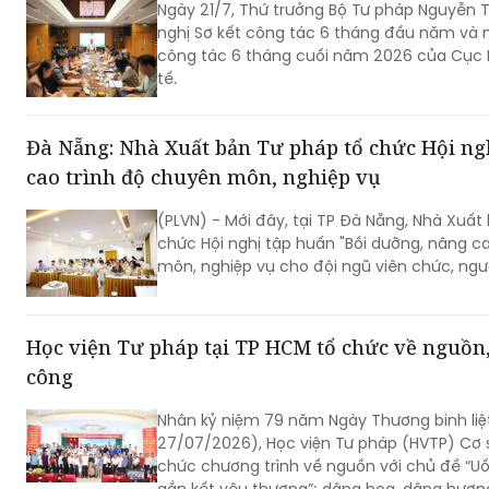
Ngày 21/7, Thứ trưởng Bộ Tư pháp Nguyễn T
nghị Sơ kết công tác 6 tháng đầu năm và n
công tác 6 tháng cuối năm 2026 của Cục P
tế.
Đà Nẵng: Nhà Xuất bản Tư pháp tổ chức Hội ng
cao trình độ chuyên môn, nghiệp vụ
(PLVN) - Mới đây, tại TP Đà Nẵng, Nhà Xuất
chức Hội nghị tập huấn "Bồi dưỡng, nâng c
môn, nghiệp vụ cho đội ngũ viên chức, ngườ
Học viện Tư pháp tại TP HCM tổ chức về nguồn,
công
Nhân kỷ niệm 79 năm Ngày Thương binh liệt
27/07/2026), Học viện Tư pháp (HVTP) Cơ 
chức chương trình về nguồn với chủ đề “U
gắn kết yêu thương”; dâng hoa, dâng hươ