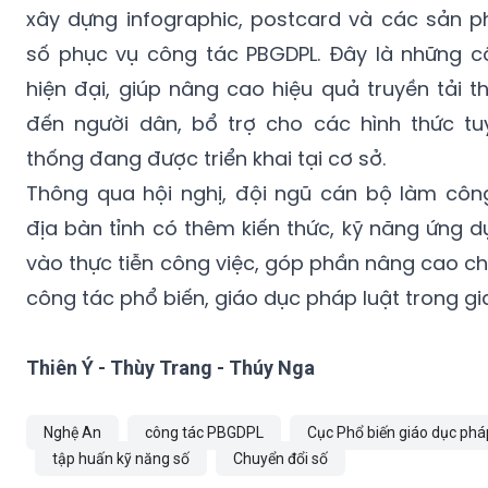
xây dựng infographic, postcard và các sản 
số phục vụ công tác PBGDPL. Đây là những c
hiện đại, giúp nâng cao hiệu quả truyền tải t
đến người dân, bổ trợ cho các hình thức tu
thống đang được triển khai tại cơ sở.
Thông qua hội nghị, đội ngũ cán bộ làm côn
địa bàn tỉnh có thêm kiến thức, kỹ năng ứng 
vào thực tiễn công việc, góp phần nâng cao ch
công tác phổ biến, giáo dục pháp luật trong gi
Thiên Ý - Thùy Trang - Thúy Nga
Nghệ An
công tác PBGDPL
Cục Phổ biến giáo dục phá
tập huấn kỹ năng số
Chuyển đổi số