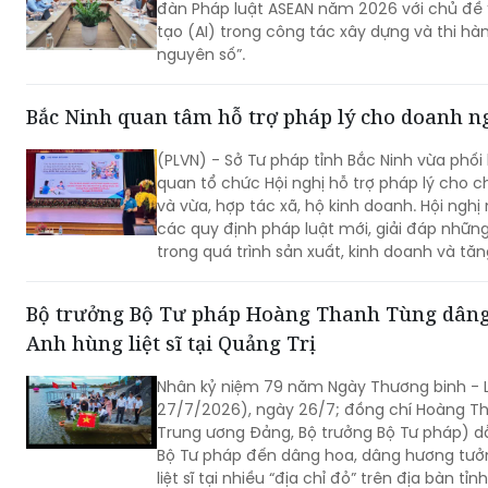
đàn Pháp luật ASEAN năm 2026 với chủ đề 
tạo (AI) trong công tác xây dựng và thi hà
nguyên số”.
Bắc Ninh quan tâm hỗ trợ pháp lý cho doanh n
(PLVN) - Sở Tư pháp tỉnh Bắc Ninh vừa phối 
quan tổ chức Hội nghị hỗ trợ pháp lý cho 
và vừa, hợp tác xã, hộ kinh doanh. Hội nghị
các quy định pháp luật mới, giải đáp nhữ
trong quá trình sản xuất, kinh doanh và tăn
cộng đồng doanh nghiệp.
Bộ trưởng Bộ Tư pháp Hoàng Thanh Tùng dâng 
Anh hùng liệt sĩ tại Quảng Trị
Nhân kỷ niệm 79 năm Ngày Thương binh - Li
27/7/2026), ngày 26/7; đồng chí Hoàng Th
Trung ương Đảng, Bộ trưởng Bộ Tư pháp) 
Bộ Tư pháp đến dâng hoa, dâng hương tư
liệt sĩ tại nhiều “địa chỉ đỏ” trên địa bàn tỉ