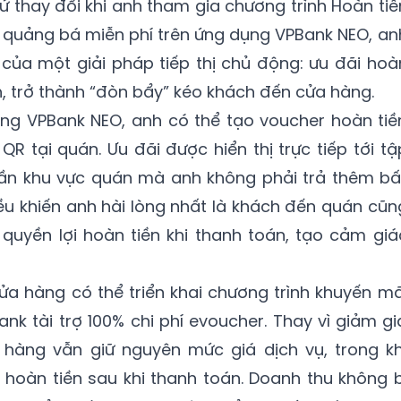
ứ thay đổi khi anh tham gia chương trình Hoàn tiề
 quảng bá miễn phí trên ứng dụng VPBank NEO, an
của một giải pháp tiếp thị chủ động: ưu đãi hoà
h, trở thành “đòn bẩy” kéo khách đến cửa hàng.
ụng VPBank NEO, anh có thể tạo voucher hoàn tiề
R tại quán. Ưu đãi được hiển thị trực tiếp tới tậ
ần khu vực quán mà anh không phải trả thêm bấ
iều khiến anh hài lòng nhất là khách đến quán cũn
 quyền lợi hoàn tiền khi thanh toán, tạo cảm giá
cửa hàng có thể triển khai chương trình khuyến mã
nk tài trợ 100% chi phí evoucher. Thay vì giảm gi
a hàng vẫn giữ nguyên mức giá dịch vụ, trong kh
hoàn tiền sau khi thanh toán. Doanh thu không b