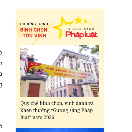
o
m
a
g
Quy chế bình chọn, vinh danh và
khen thưởng “Gương sáng Pháp
luật” năm 2026
ở