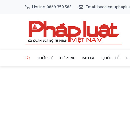
Hotline: 0869 359 588
Email: baodientuphapl
Trang chủ Trải nghiệm ưu đã
THỜI SỰ
TƯ PHÁP
MEDIA
QUỐC TẾ
P