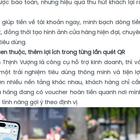
ược bảo toàn, nhưng hiệu quả thu hút khách lại r
giúp tiền về tài khoản ngay, minh bạch dòng tiề
t, đồng thời tạo hình ảnh cửa hàng hiện đại, chuyê
tiêu dùng.
n thuộc, thêm lợi ích trong từng lần quét QR
 Thịnh Vượng là công cụ hỗ trợ kinh doanh, thì vớ
 một trải nghiệm tiêu dùng thông minh và tiện lợi
rên nhiều nền tảng khác nhau, khách hàng chỉ cầ
 hàng đang có voucher hoàn tiền quanh nơi mìn
tính năng gợi ý theo định vị.