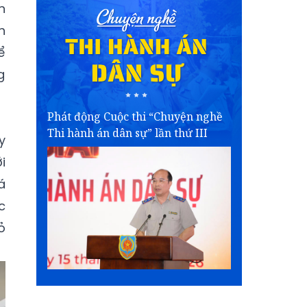
n
h
ể
g
Phát động Cuộc thi “Chuyện nghề
Thi hành án dân sự” lần thứ III
y
i
á
c
ỏ