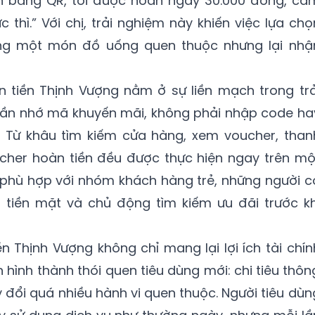
uán bằng QR, tôi được hoàn ngay 30.000 đồng, cả
ức thì.” Với chị, trải nghiệm này khiến việc lựa chọ
ùng một món đồ uống quen thuộc nhưng lại nhậ
n tiền Thịnh Vượng nằm ở sự liền mạch trong trả
ần nhớ mã khuyến mãi, không phải nhập code ha
. Từ khâu tìm kiếm cửa hàng, xem voucher, than
her hoàn tiền đều được thực hiện ngay trên mộ
 phù hợp với nhóm khách hàng trẻ, những người c
 tiền mặt và chủ động tìm kiếm ưu đãi trước kh
n Thịnh Vượng không chỉ mang lại lợi ích tài chín
hình thành thói quen tiêu dùng mới: chi tiêu thôn
đổi quá nhiều hành vi quen thuộc. Người tiêu dùn