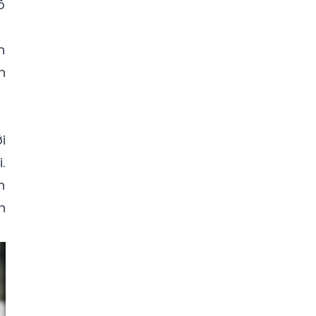
õ
n
n
i
.
n
h