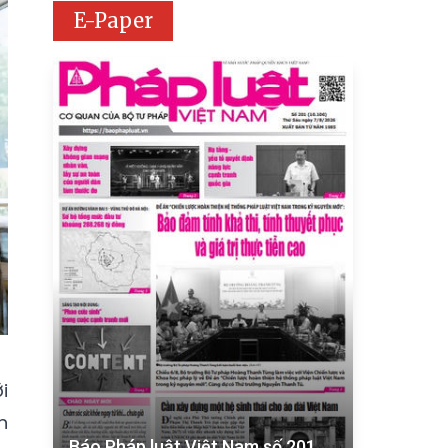
E-Paper
i
n
Báo Pháp luật Việt Nam số 201