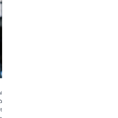
i
à
t