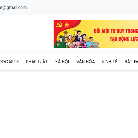
uat@gmail.com
i kiểu mới: Hoàn tiền Thịnh Vượng giúp người bán dễ làm, người m
ODCASTS
PHÁP LUẬT
XÃ HỘI
VĂN HÓA
KINH TẾ
BẤT Đ