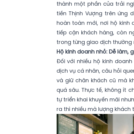
thành một phần của trải n
tiền Thịnh Vượng trên ứng
hoàn toàn mới, nơi hộ kinh
tiếp cận khách hàng, còn ng
trong từng giao dịch thường 
Hộ kinh doanh nhỏ: Dễ làm, gi
Đối với nhiều hộ kinh doan
dịch vụ cá nhân, câu hỏi qu
và giữ chân khách cũ mà kh
quá sâu. Thực tế, không ít 
tự triển khai khuyến mãi như
ra thì nhiều mà lượng khách