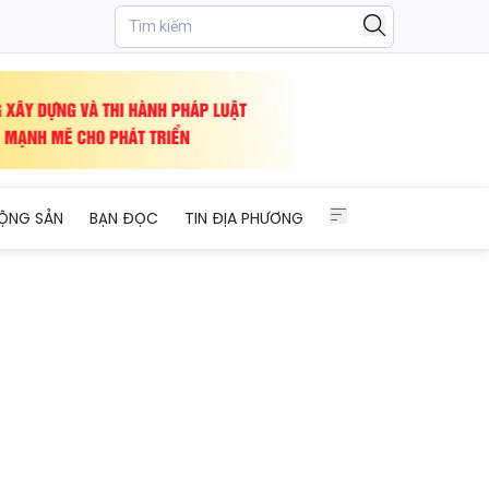
ua dễ lợi
ỘNG SẢN
BẠN ĐỌC
TIN ĐỊA PHƯƠNG