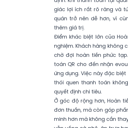
định. Khi thanh toán tại q
giác lợi ích rất rõ ràng và t
quán trở nên dễ hơn, vì c
thêm giá trị.
Điểm khác biệt lớn của Hoà
nghiệm. Khách hàng không c
chờ đợi hoàn tiền phức tạp
toán QR cho đến nhận evouc
ứng dụng. Việc này đặc biệt
thói quen thanh toán không
quyết định chi tiêu.
Ở góc độ rộng hơn, Hoàn tiề
đơn thuần, mà còn góp phần 
minh hơn mà không cần thay 