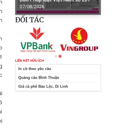
n
07/08/2026
h
ĐỐI TÁC
n
n
p
t
LIÊN KẾT HỮU ÍCH
g
In cờ theo yêu cầu
c
Quảng cáo Bình Thuận
Giá cà phê Bảo Lộc, Di Linh
i
á
i
ị