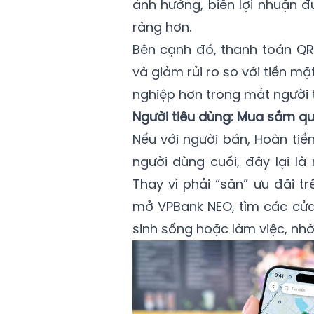
ảnh hưởng, biên lợi nhuận đ
ràng hơn.
Bên cạnh đó, thanh toán QR 
và giảm rủi ro so với tiền mặ
nghiệp hơn trong mắt người 
Người tiêu dùng: Mua sắm que
Nếu với người bán, Hoàn tiền
người dùng cuối, đây lại là
Thay vì phải “săn” ưu đãi t
mở VPBank NEO, tìm các cửa
sinh sống hoặc làm việc, nhờ 