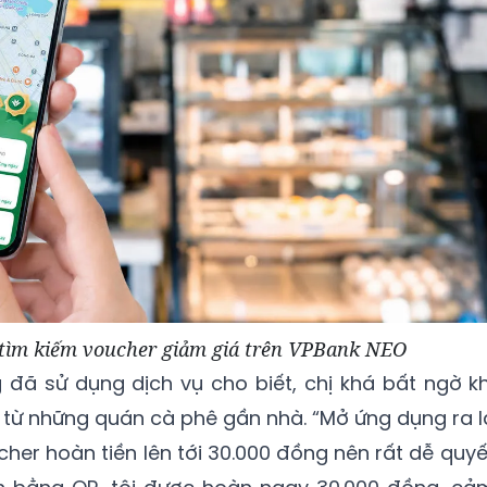
tìm kiếm voucher giảm giá trên VPBank NEO
 đã sử dụng dịch vụ cho biết, chị khá bất ngờ kh
từ những quán cà phê gần nhà. “Mở ứng dụng ra l
her hoàn tiền lên tới 30.000 đồng nên rất dễ quyế