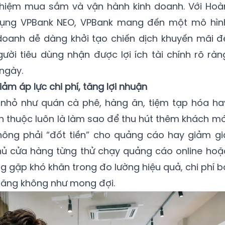
ghiệm mua sắm và vận hành kinh doanh. Với Hoà
 dụng VPBank NEO, VPBank mang đến một mô hìn
 doanh dễ dàng khởi tạo chiến dịch khuyến mãi đ
ười tiêu dùng nhận được lợi ích tài chính rõ ràn
ngày.
ảm áp lực chi phí, tăng lợi nhuận
h nhỏ như quán cà phê, hàng ăn, tiệm tạp hóa ha
en thuộc luôn là làm sao để thu hút thêm khách mớ
ông phải “đốt tiền” cho quảng cáo hay giảm gi
chủ cửa hàng từng thử chạy quảng cáo online hoặ
ng gặp khó khăn trong đo lường hiệu quả, chi phí b
 tăng không như mong đợi.