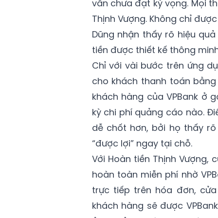
vẫn chưa đạt kỳ vọng. Mọi th
Thịnh Vượng. Không chỉ được
Dũng nhận thấy rõ hiệu quả 
tiền được thiết kế thông min
Chỉ với vài bước trên ứng d
cho khách thanh toán bằng Q
khách hàng của VPBank ở g
kỳ chi phí quảng cáo nào. Đ
dễ chốt hơn, bởi họ thấy rõ
“được lợi” ngay tại chỗ.
Với Hoàn tiền Thịnh Vượng, 
hoàn toàn miễn phí nhờ VPBa
trực tiếp trên hóa đơn, cử
khách hàng sẽ được VPBank 