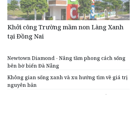
Khởi công Trường mầm non Làng Xanh
tại Đồng Nai
Newtown Diamond - Nâng tầm phong cách sống
bên bờ biển Đà Nẵng
Không gian sống xanh và xu hướng tìm về giá trị
nguyên bản
Lakeside Residences: Kiến trúc tinh tuyển giữa
cảnh quan thung lũng đa tầng
SJ Group tiếp tục trồng 10.000 cây xanh kiến tạo
môi trường Vista Nam An Khánh
Một dấu ấn kiến trúc khác biệt giữa không gian